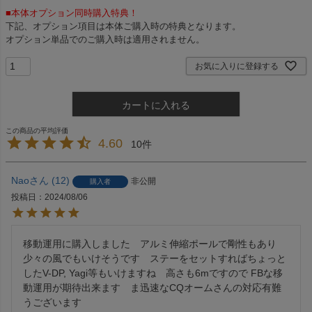
■本体オプション同時購入特典！
下記、オプション項目は本体ご購入時の特典となります。
オプション単品でのご購入時は適用されません。
お気に入りに登録する
カートに入れる
4.60
10
Nao
12
非公開
購入者
投稿日
2024/08/06
移動運用に購入しました　アルミ伸縮ポールで剛性もあり
少々の風でもいけそうです　ステーをセットすればちょっと
したV-DP, Yagi等もいけますね　高さも6mですので FBな移
動運用が期待出来ます　ま迅速なCQオームさんの対応有難
うございます