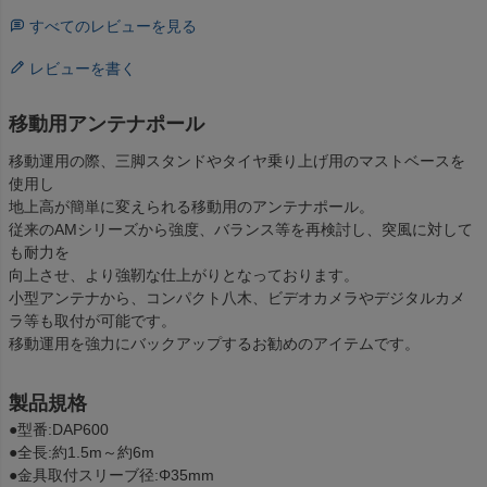
すべてのレビューを見る
レビューを書く
移動用アンテナポール
移動運用の際、三脚スタンドやタイヤ乗り上げ用のマストベースを
使用し
地上高が簡単に変えられる移動用のアンテナポール。
従来のAMシリーズから強度、バランス等を再検討し、突風に対して
も耐力を
向上させ、より強靭な仕上がりとなっております。
小型アンテナから、コンパクト八木、ビデオカメラやデジタルカメ
ラ等も取付が可能です。
移動運用を強力にバックアップするお勧めのアイテムです。
製品規格
●型番:DAP600
●全長:約1.5m～約6m
●金具取付スリーブ径:Φ35mm