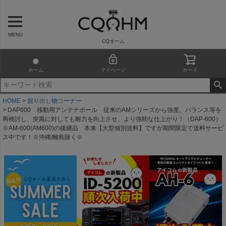
MENU
CQオーム
ホーム
マイページ
カート
HOME
掘り出し物コーナー
DAP600 移動用アンテナポール 従来のAMシリーズから強度、バランス等を
再検討し、突風に対しても耐力を向上させ、より強靭な仕上がり！（DAP-600）
※AM-600(AM600)の後継品 本来【大型個別送料】ですが期間限定で送料サービ
ス中です！※沖縄/離島除く※