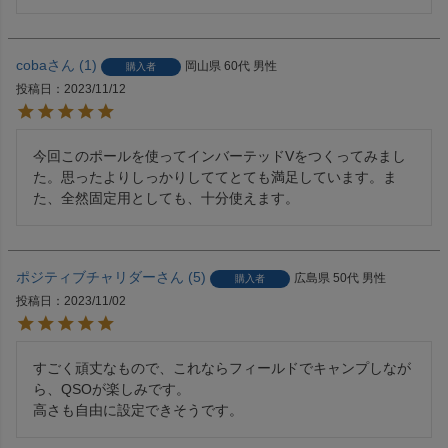
coba
1
岡山県
60代
男性
購入者
投稿日
2023/11/12
今回このポールを使ってインバーテッドVをつくってみまし
た。思ったよりしっかりしててとても満足しています。ま
た、全然固定用としても、十分使えます。
ポジティブチャリダー
5
広島県
50代
男性
購入者
投稿日
2023/11/02
すごく頑丈なもので、これならフィールドでキャンプしなが
ら、QSOが楽しみです。

高さも自由に設定できそうです。