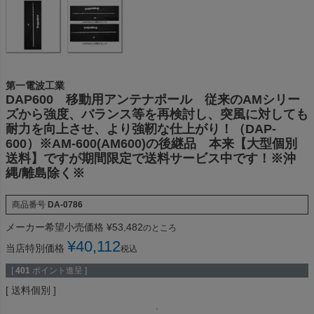
第一電波工業
DAP600 移動用アンテナポール 従来のAMシリー
ズから強度、バランス等を再検討し、突風に対しても
耐力を向上させ、より強靭な仕上がり！（DAP-
600）※AM-600(AM600)の後継品 本来【大型個別
送料】ですが期間限定で送料サービス中です！※沖
縄/離島除く※
商品番号
DA-0786
メーカー希望小売価格
¥
53,482
のところ
¥
40,112
当店特別価格
税込
[
401
ポイント進呈 ]
送料個別