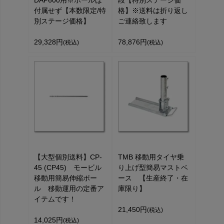
付属せず【本数限定/特
格】※送料は折り返し
別ステージ価格】
ご連絡致します
29,328円
78,876円
(税込)
(税込)
【大型個別送料】CP-
TMB 移動用タイヤ乗
45 (CP45) モービル
り上げ型簡易マストベ
移動用簡易伸縮ポー
ース 【生産終了・在
ル 移動運用の定番ア
庫限り】
イテムです！
21,450円
(税込)
14,025円
(税込)