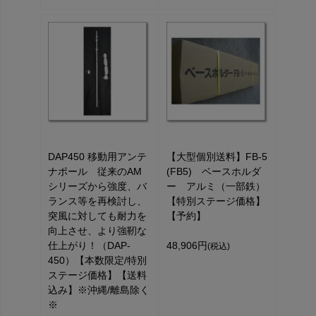
DAP450 移動用アンテ
【大型個別送料】FB-5
ナポール 従来のAM
(FB5) ベースホルダ
シリーズから強度、バ
ー アルミ（一部鉄）
ランス等を再検討し、
【特別ステージ価格】
突風に対しても耐力を
【予約】
向上させ、より強靭な
仕上がり！（DAP-
48,906円
(税込)
450）【本数限定/特別
ステージ価格】【送料
込み】※沖縄/離島除く
※