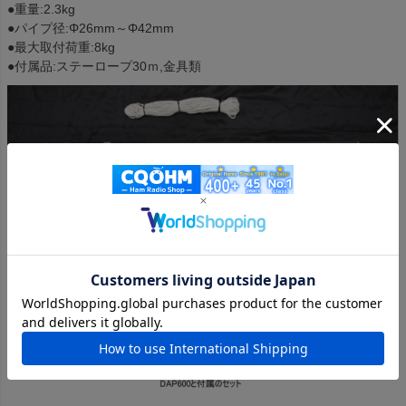
●重量:2.3kg
●パイプ径:Φ26mm～Φ42mm
●最大取付荷重:8kg
●付属品:ステーロープ30ｍ,金具類