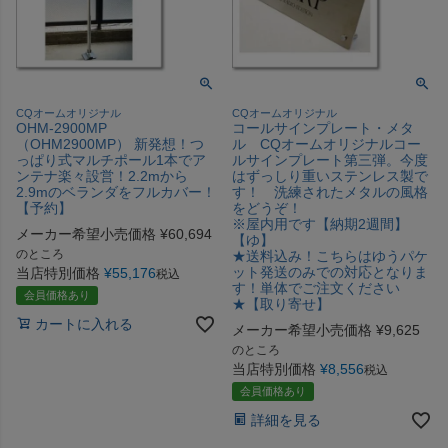
CQオームオリジナル
CQオームオリジナル
OHM-2900MP
コールサインプレート・メタ
（OHM2900MP） 新発想！つ
ル CQオームオリジナルコー
っぱり式マルチポール1本でア
ルサインプレート第三弾。今度
ンテナ楽々設営！2.2mから
はずっしり重いステンレス製で
2.9mのベランダをフルカバー！
す！ 洗練されたメタルの風格
【予約】
をどうぞ！
※屋内用です【納期2週間】
メーカー希望小売価格
¥
60,694
【ゆ】
のところ
★送料込み！こちらはゆうパケ
ット発送のみでの対応となりま
当店特別価格
¥
55,176
税込
す！単体でご注文ください
会員価格あり
★【取り寄せ】
カートに入れる
メーカー希望小売価格
¥
9,625
のところ
当店特別価格
¥
8,556
税込
会員価格あり
詳細を見る