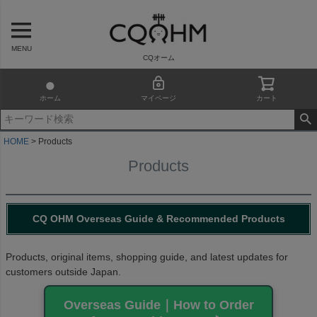
MENU
CQオーム
ホーム
マイページ
カート
HOME
Products
Products
CQ OHM Overseas Guide & Recommended Products
Products, original items, shopping guide, and latest updates for
customers outside Japan.
Overseas Guide｜How to Order