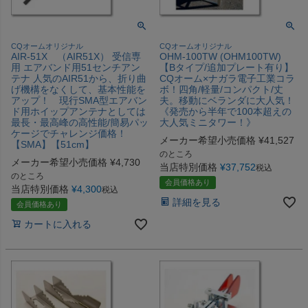
CQオームオリジナル
CQオームオリジナル
AIR-51X （AIR51X） 受信専
OHM-100TW (OHM100TW)
用 エアバンド用51センチアン
【Bタイプ/追加プレート有り】
テナ 人気のAIR51から、折り曲
CQオーム×ナガラ電子工業コラ
げ機構をなくして、基本性能を
ボ！四角/軽量/コンパクト/丈
アップ！ 現行SMA型エアバン
夫。移動にベランダに大人気！
ド用ホイップアンテナとしては
《発売から半年で100本超えの
最長・最高峰の高性能/簡易パッ
大人気ミニタワー！》
ケージでチャレンジ価格！
メーカー希望小売価格
¥
41,527
【SMA】【51cm】
のところ
メーカー希望小売価格
¥
4,730
当店特別価格
¥
37,752
税込
のところ
会員価格あり
当店特別価格
¥
4,300
税込
詳細を見る
会員価格あり
カートに入れる