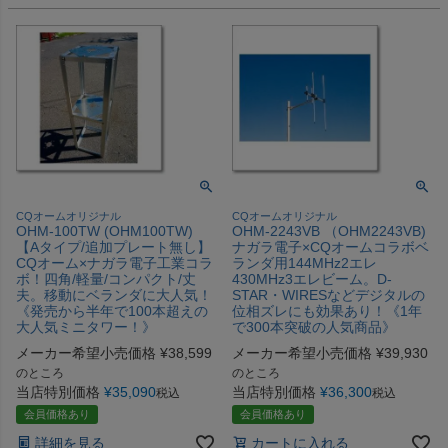
CQオームオリジナル
CQオームオリジナル
OHM-100TW (OHM100TW)
OHM-2243VB （OHM2243VB)
【Aタイプ/追加プレート無し】
ナガラ電子×CQオームコラボベ
CQオーム×ナガラ電子工業コラ
ランダ用144MHz2エレ
ボ！四角/軽量/コンパクト/丈
430MHz3エレビーム。D-
夫。移動にベランダに大人気！
STAR・WIRESなどデジタルの
《発売から半年で100本超えの
位相ズレにも効果あり！《1年
大人気ミニタワー！》
で300本突破の人気商品》
メーカー希望小売価格
¥
38,599
メーカー希望小売価格
¥
39,930
のところ
のところ
当店特別価格
¥
35,090
当店特別価格
¥
36,300
税込
税込
会員価格あり
会員価格あり
詳細を見る
カートに入れる