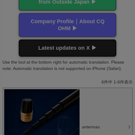
from Outside Japan ▶
Company Profile｜About CQ
OHM ▶
Latest updates on X ▶
Use the tool at the bottom right for automatic translation. Please
note: Automatic translation is not supported on iPhone (Safari).
6
件中
1
-
6
件表示
antennas