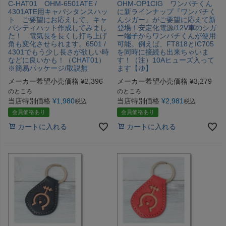
C-HAT01 OHM-6501ATE /
OHM-OP1CIG ワンパチくん
4301ATE用キャパシタンスハッ
に新ラインナップ『ワンパチく
ト ご要望にお応えして、キャ
んシガー』がご要望に応えて新
パシティハット作成してみまし
登場！安定化電源/12V車のシガ
た！ 電気長を長くし打ち上げ
ー端子からワンパチくんが使用
角も変化させられます。6501 /
可能。例えば、FT818とIC705
4301でもう少し長さが欲しい時
を同時に接続も出来ちゃいま
などに良いかも！（CHAT01）
す！（注）10Aヒューズ入って
※簡易パッケージ/取説無
ます【ゆ】
メーカー希望小売価格
¥
2,396
メーカー希望小売価格
¥
3,279
のところ
のところ
当店特別価格
¥
1,980
当店特別価格
¥
2,981
税込
税込
会員価格あり
会員価格あり
カートに入れる
カートに入れる