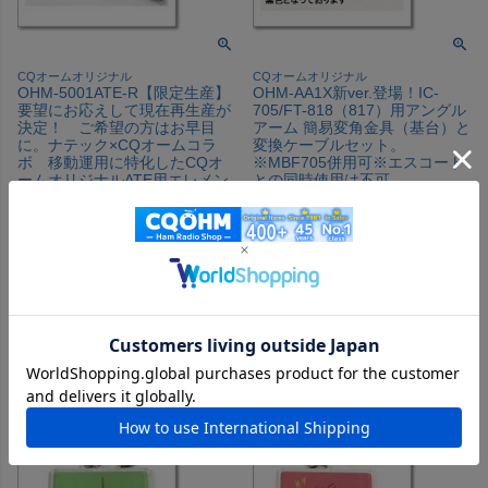
CQオームオリジナル
CQオームオリジナル
OHM-5001ATE-R【限定生産】
OHM-AA1X新ver.登場！IC-
要望にお応えして現在再生産が
705/FT-818（817）用アングル
決定！ ご希望の方はお早目
アーム 簡易変角金具（基台）と
に。ナテック×CQオームコラ
変換ケーブルセット。
ボ 移動運用に特化したCQオ
※MBF705併用可※エスコート
ームオリジナルATE用エレメン
との同時使用は不可
トです！全長5m/収縮時69cm/9
※AA1→AA1Xはマルチホール
段ロッド使用！AH-705に最
を追加して更に使いやすく
適！（OHM5001ATER）
（OHMAA1X）
メーカー希望小売価格
¥
27,644
メーカー希望小売価格
¥
5,452
のところ
のところ
当店特別価格
¥
25,131
当店特別価格
¥
5,056
税込
税込
会員価格あり
会員価格あり
カートに入れる
カートに入れる