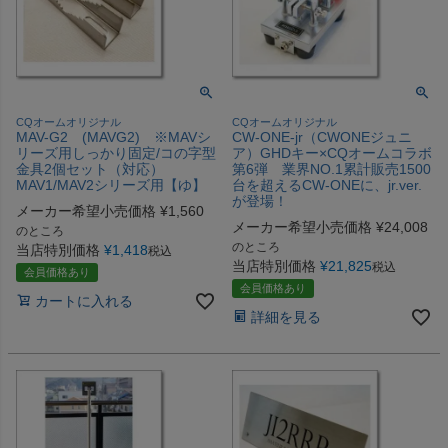
CQオームオリジナル
CQオームオリジナル
MAV-G2 (MAVG2) ※MAVシ
CW-ONE-jr（CWONEジュニ
リーズ用しっかり固定/コの字型
ア）GHDキー×CQオームコラボ
金具2個セット（対応）
第6弾 業界NO.1累計販売1500
MAV1/MAV2シリーズ用【ゆ】
台を超えるCW-ONEに、jr.ver.
が登場！
メーカー希望小売価格
¥
1,560
メーカー希望小売価格
¥
24,008
のところ
のところ
当店特別価格
¥
1,418
税込
当店特別価格
¥
21,825
税込
会員価格あり
会員価格あり
カートに入れる
詳細を見る