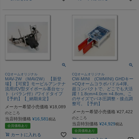
CQオームオリジナル
CQオームオリジナル
MAV-2W （MAV2W） 【新登
CW-MINI (CWMINI) GHDキー
場】【可変】モービルアンテナ
×CQオームコラボパドル4弾。
流用式V型ダイポール基台セッ
超コンパクトで、どこでも大活
ト（バラン付）/ワイドタイプ
躍！1.8cm×4.0cm ×4.8cm。こ
【予約】【_納期未定】
のサイズでバネ圧調整・接点調
整可。【予約】
メーカー希望小売価格
¥
18,089
メーカー希望小売価格
¥
27,422
のところ
のところ
当店特別価格
¥
16,581
税込
当店特別価格
¥
24,929
税込
会員価格あり
会員価格あり
カートに入れる