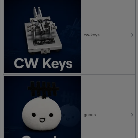
cw-keys
goods