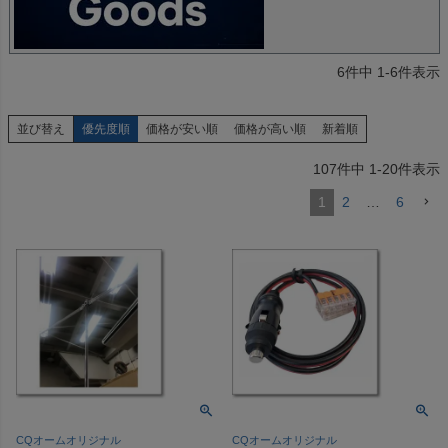
6
件中
1
-
6
件表示
並び替え
優先度順
価格が安い順
価格が高い順
新着順
107
件中
1
-
20
件表示
1
2
…
6
CQオームオリジナル
CQオームオリジナル