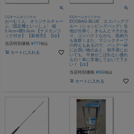
CQオームオリジナル
CQオームオリジナル
おーむくん オリジナルチャー
ECOBAG-BLUE エコバッグブ
ム〈固定機といっしょ〉 縦
ルー（ショッピングバッグ）生
5.4cm×横5.6cm 【ナスカンフ
地が分厚く、きちんとマチがあ
ック付き】 【新発売】 【ゆ】
り、コンパクトながら、収納力
も抜群！また、マジックテープ
当店特別価格
¥
777
税込
の抑えもあるので、バッグ一杯
にお買い物のあと、助手席にお
カートに入れる
いても、中身がこぼれない優れ
もの！車に常備しておいて下さ
い！【ゆ】
当店特別価格
¥
550
税込
カートに入れる