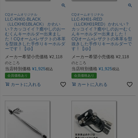
CQオームオリジナル
CQオームオリジナル
LLC-KH01-BLACK
LLC-KH01-RED
（LLCKH01BLACK） かわい
（LLCKH01RED）かわいい？
い？カッコイイ？癒やしのおー
カッコイイ？癒やしのおーむく
むくんキーホルダー出来まし
んキーホルダー出来ました！
た！CQオーム×レザクトの本革
CQオーム×レザクトの本革を型
を型抜きした手作りキーホルダ
抜きした手作りキーホルダーで
ーです！【ゆ】
す！【ゆ】
メーカー希望小売価格
¥
2,118
メーカー希望小売価格
¥
2,118
のところ
のところ
当店特別価格
¥
1,925
当店特別価格
¥
1,925
税込
税込
会員価格あり
会員価格あり
カートに入れる
カートに入れる