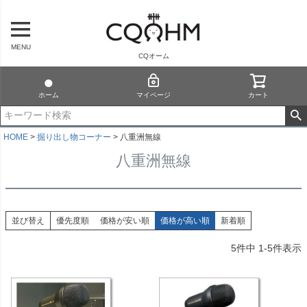
MENU
CQオーム
ホーム
マイページ
カート
HOME
掘り出し物コーナー
八重洲無線
八重洲無線
並び替え
優先度順
価格が安い順
価格が高い順
新着順
5
件中
1
-
5
件表示