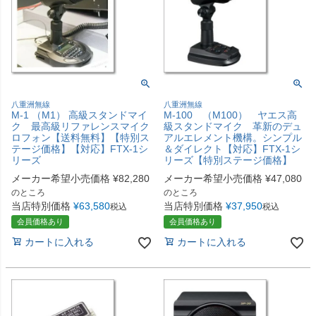
八重洲無線
八重洲無線
M-1 （M1） 高級スタンドマイ
M-100 （M100） ヤエス高
ク 最高級リファレンスマイク
級スタンドマイク 革新のデュ
ロフォン【送料無料】【特別ス
アルエレメント機構。シンプル
テージ価格】【対応】FTX-1シ
＆ダイレクト【対応】FTX-1シ
リーズ
リーズ【特別ステージ価格】
メーカー希望小売価格
¥
82,280
メーカー希望小売価格
¥
47,080
のところ
のところ
当店特別価格
¥
63,580
当店特別価格
¥
37,950
税込
税込
会員価格あり
会員価格あり
カートに入れる
カートに入れる