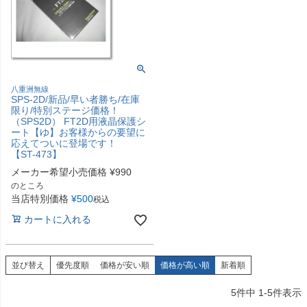
八重洲無線
SPS-2D/新品/早い者勝ち/在庫
限り/特別ステージ価格！
（SPS2D） FT2D用液晶保護シ
ート【ゆ】お客様からの要望に
応えてついに登場です！
【ST-473】
メーカー希望小売価格
¥
990
のところ
当店特別価格
¥
500
税込
カートに入れる
並び替え
優先度順
価格が安い順
価格が高い順
新着順
5
件中
1
-
5
件表示