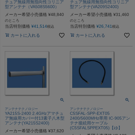
チュア無線用無指向性コリニア
チュア無線用無指向性コリニア
型アンテナ（VA508S5600）
型アンテナ(VA209S2400)
メーカー希望小売価格
¥
48,840
メーカー希望小売価格
¥
31,460
のところ
のところ
当店特別価格
¥
41,514
当店特別価格
¥
26,741
税込
税込
カートに入れる
カートに入れる
アンテナテクノロジー
アンテナテクノロジー
YA215S-2400 2.4GHzアマチュ
C5SFAL-SPP-EXT05
ア無線用カバー付13素子八木型
2400/5600MHz帯用 IC-905アン
アンテナ(YA215S2400)
テナ接続用ケーブル
(C5SFALSPPEXT05)【ゆ】
メーカー希望小売価格
¥
37,620