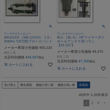
アンテナテクノロジー
アンテナテクノロジー
WA101FA （WA-101FA） 1.8～
BL5 （BL-5） HFワイヤーダイ
30MHz T2FD型ブロードバンド
ポールアンテナ用バラン
【AT-027】
メーカー希望小売価格
¥
55,220
メーカー希望小売価格
¥
8,470
のところ
のところ
当店特別価格
¥
46,937
税込
当店特別価格
¥
7,200
税込
カートに入れる
カートに入れる
並び替え
優先度順
価格が安い順
価格が高い順
新着順
45
件中
1
-
20
件表示
1
2
3