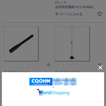
のところ
当店特別価格
¥
13,464
税込
カートに入れる
アンテナテクノロジー
アンテナテクノロジー
A351-SMA （A351SMA)
MAT0303M-351S
351MHzデジタル簡易無線用ア
（MAT0303M351S) ノンラジ
ンテナ 【ゆ】
アル 351MHz簡易デジタル用
アンテナマグネット【車載用】
メーカー希望小売価格
¥
4,840
M型【0.6m】距離★★★★☆
のところ
メーカー希望小売価格
¥
19,800
当店特別価格
¥
4,114
税込
のところ
カートに入れる
当店特別価格
¥
16,830
税込