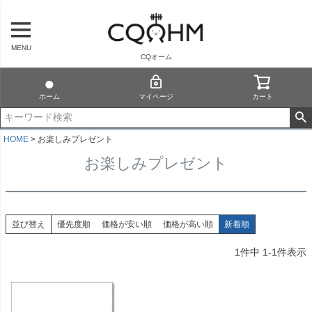
MENU
CQオーム
ホーム
マイページ
カート
HOME
お楽しみプレゼント
お楽しみプレゼント
並び替え
優先度順
価格が安い順
価格が高い順
新着順
1
件中
1
-
1
件表示