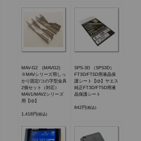
MAV-G2 (MAVG2)
SPS-3D （SPS3D）
※MAVシリーズ用しっ
FT3D/FT5D用液晶保
かり固定/コの字型金具
護シート【ゆ】ヤエス
2個セット（対応）
純正FT3D/FT5D用液
MAV1/MAV2シリーズ
晶保護シート
用【ゆ】
842円
(税込)
1,418円
(税込)