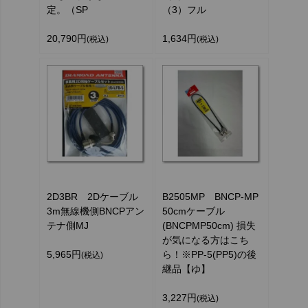
定。（SP
（3）フル
20,790円
1,634円
(税込)
(税込)
2D3BR 2Dケーブル
B2505MP BNCP-MP
3m無線機側BNCPアン
50cmケーブル
テナ側MJ
(BNCPMP50cm) 損失
が気になる方はこち
5,965円
ら！※PP-5(PP5)の後
(税込)
継品【ゆ】
3,227円
(税込)