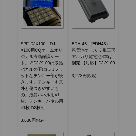
SPF-DJX100 DJ-
EDH-46 （EDH46）
X100用CQオームオリ
乾電池ケース ※単三形
ジナル液晶保護シー
アルカリ乾電池3本は
ト。※DJ-X100は液晶
別売 【対応】DJ-X100
パネルの下にほぼフラ
ットなテンキー部が続
3,273円
(税込)
きます。テンキーも意
外と傷つきやすいも
の。液晶パネル用×1
枚、テンキーパネル用
×1枚の2枚セ
3,630円
(税込)