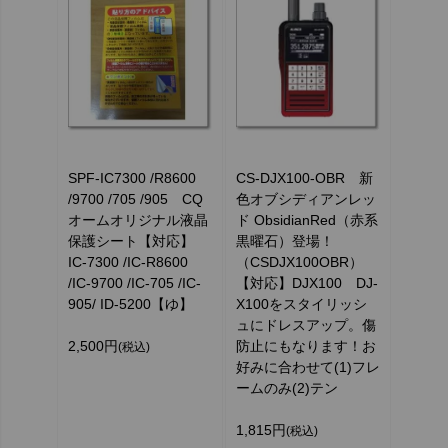
SPF-IC7300 /R8600
CS-DJX100-OBR 新
/9700 /705 /905 CQ
色オブシディアンレッ
オームオリジナル液晶
ド ObsidianRed（赤系
保護シート【対応】
黒曜石）登場！
IC-7300 /IC-R8600
（CSDJX100OBR）
/IC-9700 /IC-705 /IC-
【対応】DJX100 DJ-
905/ ID-5200【ゆ】
X100をスタイリッシ
ュにドレスアップ。傷
2,500円
防止にもなります！お
(税込)
好みに合わせて(1)フレ
ームのみ(2)テン
1,815円
(税込)