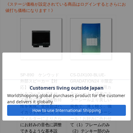
《ステージ価格が設定されている商品はログインするとさらにお
値打ち価格になります！》
SP-890 ケンウッド
CS-DJX100-BLUE-
外部スピーカー【対
GRADATION24 ※限定
応】TS-890 デザイ
カラー DJ-X100用カ
ンをマッチングさせ、
ラーシート 従来のカ
了解度の良い周波数特
ラーシールより美しい
性を実現。受信音はハ
発色で、薄く軽く、強
イカットやローカット
くなった最新カラーシ
フィルターによりさら
ール！お好みに合わせ
にお好みの音色に調整
て（1）フレームのみ
できるような基本設
（2）テンキー部のみ