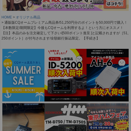
HOME
オリジナル商品
通販版CQオームプレミアム商品券/51,250円分のポイントを50,000円で購入！
【本数限定/期間限定】今後もCQオームを利用するよ！という方にオススメ！
【注】本品のみを注文確定して下さい/[500ポイント進呈 ]と記載されますが［51,
250ポイント］が付与されます/全額銀行振込限定。【手続き】