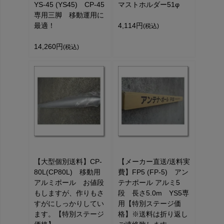
YS-45 (YS45) CP-45
マストホルダー51φ
専用三脚 移動運用に
最適！
4,114円
(税込)
14,260円
(税込)
【大型個別送料】CP-
【メーカー直送/送料実
80L(CP80L) 移動用
費】FP5 (FP-5) アン
アルミポール お値段
テナポール アルミ5
もしますが、作りもさ
段 長さ5.0m YS5専
すがにしっかりしてい
用【特別ステージ価
ます。【特別ステージ
格】※送料は折り返し