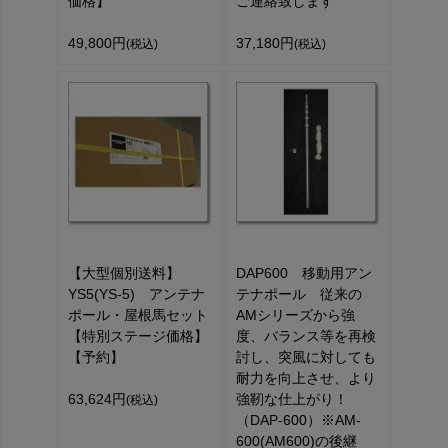
価格】
ご連絡致します
49,800円
37,180円
(税込)
(税込)
【大型個別送料】
DAP600 移動用アン
YS5(YS-5) アンテナ
テナポール 従来の
ポール・屋根馬セット
AMシリーズから強
【特別ステージ価格】
度、バランス等を再検
【予約】
討し、突風に対しても
耐力を向上させ、より
63,624円
強靭な仕上がり！
(税込)
（DAP-600）※AM-
600(AM600)の後継