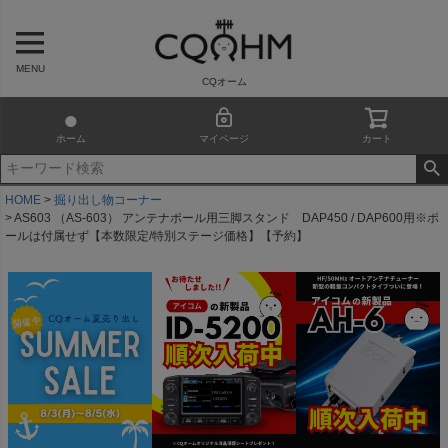
MENU
CQオーム
ホーム
マイページ
カート
HOME
掘り出し物コーナー
AS603 （AS-603） アンテナポール用三脚スタンド DAP450 / DAP600用※ポ
ールは付属せず【本数限定/特別ステージ価格】【予約】