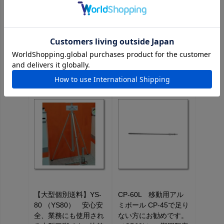
この商品を見た人はこちらの商品もチェックしています
《ステージ価格が設定されている商品はログインするとさらにお
値打ち価格になります！》
【大型個別送料】YS-
CP-60L 移動用アル
80 （YS80） 安心安
ミポール CP-45で足り
全、業務にも使用され
ない方にお勧めです。