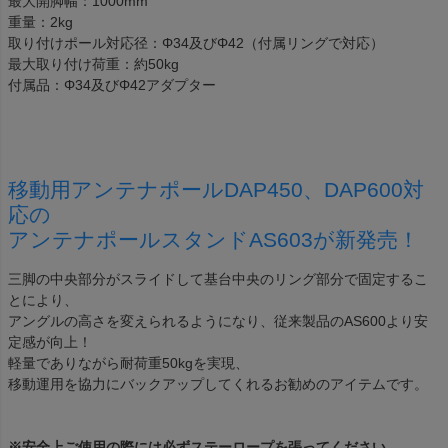
最大開脚幅：1000mm
重量：2kg
取り付けポール対応径：Φ34及びΦ42（付属リングで対応）
最大取り付け荷重：約50kg
付属品：Φ34及びΦ42アダプター
移動用アンテナポールDAP450、DAP600対
応の
アンテナポールスタンドAS603が新発売！
三脚の中央部分がスライドして基台中央のリング部分で固定するこ
とにより、
アングルの高さを変えられるようになり、従来製品のAS600より安
定感が向上！
軽量でありながら耐荷重50kgを実現、
移動運用を協力にバックアップしてくれるお勧めのアイテムです。
※安全上ご使用の際には必ずステーロープを張ってください。