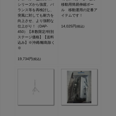
シリーズから強度、バ
移動用簡易伸縮ポー
ランス等を再検討し、
ル 移動運用の定番ア
突風に対しても耐力を
イテムです！
向上させ、より強靭な
仕上がり！（DAP-
14,025円
(税込)
450）【本数限定/特別
ステージ価格】【送料
込み】※沖縄/離島除く
※
19,734円
(税込)