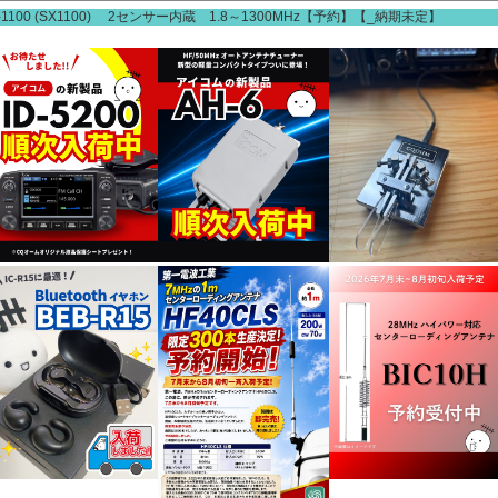
-1100 (SX1100) 2センサー内蔵 1.8～1300MHz【予約】【_納期未定】