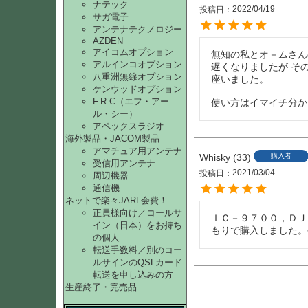
ナテック
2022/04/19
投稿日
サガ電子
アンテナテクノロジー
AZDEN
アイコムオプション
無知の私とオ－ムさん
アルインコオプション
遅くなりましたが そ
八重洲無線オプション
座いました。

ケンウッドオプション
F.R.C（エフ・アー
使い方はイマイチ分か
ル・シー）
アペックスラジオ
海外製品・JACOM製品
アマチュア用アンテナ
Whisky
33
購入者
受信用アンテナ
2021/03/04
投稿日
周辺機器
通信機
ネットで楽々JARL会費！
正員様向け／コールサ
ＩＣ－９７００，ＤＪ
イン（日本）をお持ち
もりで購入しました。
の個人
転送手数料／別のコー
ルサインのQSLカード
転送を申し込みの方
生産終了・完売品