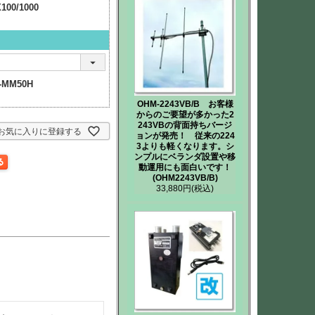
100/1000
必
)
-MM50H
OHM-2243VB/B お客様
からのご要望が多かった2
243VBの背面持ちバージ
お気に入りに登録する
ョンが発売！ 従来の224
3よりも軽くなります。シ
ンプルにベランダ設置や移
動運用にも面白いです！
(OHM2243VB/B)
33,880円
(税込)