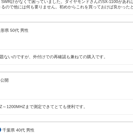
計、SWR計がなくて困っていました。ダイヤモンドさんのSX-1100があれば
定できるので他には何も要りません。初めからこれを買っておけば良かった
山形県
50代
男性
題ないのですが、外付けでの再確認も兼ねての購入です。
非公開
HZ～1200MHZまで測定できてとても便利です。
千葉県
40代
男性