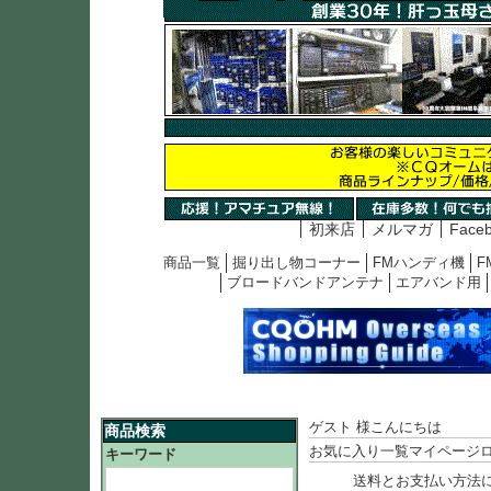
初来店
メルマガ
Face
商品一覧
掘り出し物コーナー
FMハンディ機
F
ブロードバンドアンテナ
エアバンド用
ゲスト 様こんにちは
商品検索
お気に入り一覧
マイページ
キーワード
送料とお支払い方法