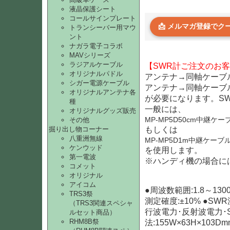
液晶保護シート
コールサインプレート
📩 メルマガ登録で
トランシーバー用マウ
ント
ナガラ電子コラボ
MAVシリーズ
ラジアルケーブル
【SWR計ご注文のお
オリジナルパドル
アンテナ→同軸ケーブ
シガー電源ケーブル
アンテナ→同軸ケーブ
オリジナルアンテナ各
が必要になります。S
種
一般には、
オリジナルグッズ販売
MP-MP5D50cm中継ケ
その他
掘り出し物コーナー
もしくは
八重洲無線
MP-MP5D1m中継ケー
ケンウッド
を使用します。
第一電波
※ハンディ機の場合に
コメット
オリジナル
アイコム
●周波数範囲:1.8～1300
TRS3祭
測定確度:±10% ●SWR測
（TRS3関連スペシャ
行波電力･反射波電力･SWR
ルセット商品）
RHM8B祭
法:155W×63H×103Dm