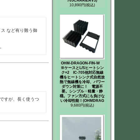
705CARRIERV3)
10,890円
(税込)
ス など有り難う御
。
OHM-DRAGON-FIN-W
※ケースとL/Sヒートシン
ク×2 IC-705他対応無線
機をヒートシンク式自然放
熱で無線機を冷却、パワー
ダウン対策に！ 電源不
要。シンプル・軽量・静
穏。ファン方式にも負けな
ですが、長く使うつ
い冷却性能！(OHMDRAG
9,680円
(税込)