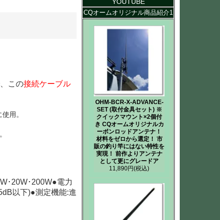
YOUTUBE
CQオームオリジナル商品紹介1
、この
接続ケーブル
OHM-BCR-X-ADVANCE-
SET (取付金具セット) ※
続に使用。
クイックマウント×2個付
き CQオームオリジナルカ
ーボンロッドアンテナ！
用。
材料をゼロから選定！ 市
販の釣り竿にはない特性を
実現！ 前作よりアンテナ
として更にグレードア
11,890円
(税込)
5W･20W･200W●電力
.15dB以下)●測定機能:進