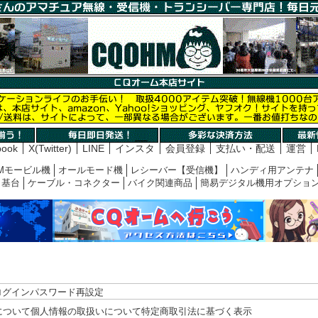
book
X(Twitter)
LINE
インスタ
会員登録
支払い・配送
運営
Mモービル機
オールモード機
レシーバー【受信機】
ハンディ用アンテナ
基台
ケーブル・コネクター
バイク関連商品
簡易デジタル機用オプショ
ログイン
パスワード再設定
について
個人情報の取扱いについて
特定商取引法に基づく表示