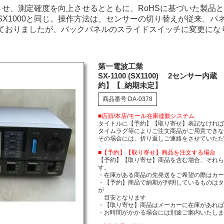
化させ、測定確度を向上させるとともに、RoHSに基づいた製品
SX1000と同じ。操作方法は、センサーの切り替えが従来、パ
ておりましたが、バックパネルのスライドスイッチに変更にな
第一電波工業
SX-1100 (SX1100) 2センサー内蔵 
約】【_納期未定】
商品番号
DA-0378
■店頭/本店/モール在庫連動システム
タイトルに【予約】【取り寄せ】表記なけれ
タイムラグ等によりご注文商品がご用意でき
その場合には、折り返しご連絡をさせていた
■【予約】【取り寄せ】商品を注文する場合
【予約】【取り寄せ】商品を含む場合、それ
す。
・在庫がある商品の先発送をご希望の際はカ
・【予約】商品で納期が判明しているものは
が
目安となります
・【取り寄せ】商品はメーカーに在庫があれば
・お時間がかかる場合には別途ご案内いたし