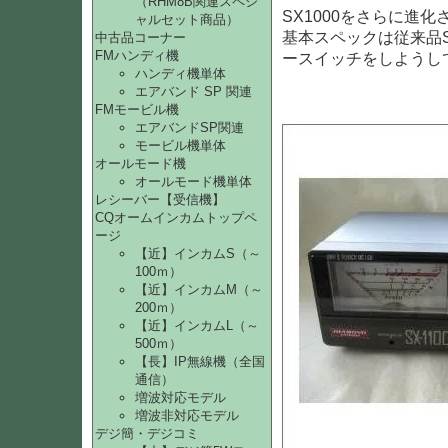
（RHM8B関連スペシ
SX1000をさらに進
ャルセット商品）
基本スペックは従来品
中古品コーナー
FMハンディ機
ースイッチをしようし
ハンディ機単体
エアバンド SP 関連
FMモービル機
エアバンドSP関連
モービル機単体
オールモード機
オールモード機単体
レシーバー【受信機】
CQオームインカムトップペ
ージ
【近】インカムS（～
100ｍ）
【近】インカムM（～
200ｍ）
【近】インカムL（～
500ｍ）
【長】IP無線機（全国
通信）
増波対応モデル
増波非対応モデル
デジ簡・デジコミ