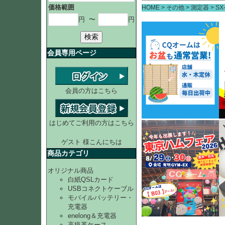
価格範囲
HOME
その他
測定器
SX
円
〜
円
検索
会員専用ページ
会員の方はこちら
はじめてご利用の方はこちら
ゲスト 様こんにちは
商品カテゴリ
オリジナル商品
白紙QSLカード
USBコネクトケーブル
モバイルバッテリー・
充電器
enelong＆充電器
高級革ケース