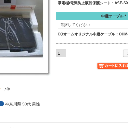
帯電/静電気防止液晶保護シート：
ASE-SX
中継ケーブル
(
須
CQオームオリジナル中継ケーブル：
OHM
0
7
神奈川県
50代
男性