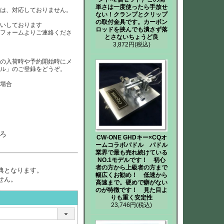
単さは一度使ったら手放せ
）は、対応しておりません。
ない！クランプとクリップ
は
の取付金具です。カーボン
いしております
ロッドを挟んでも潰さず落
、フォームよりご連絡くださ
とさないちょうど良
3,872円
(税込)
品の入荷時や予約開始時にメ
ール」のご登録をどうぞ。
た場合
ろ
CW-ONE GHDキー×CQオ
ームコラボパドル パドル
業界で最も売れ続けている
NO.1モデルです！ 初心
者の方から上級者の方まで
典となります。
幅広くお勧め！ 低速から
せん。
高速まで。硬めで癖がない
のが特徴です！ 見た目よ
りも重く安定性
23,746円
(税込)
必
)