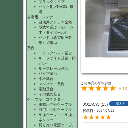
ブラックタイプ
バイク用／RV車に最
適
自宅用アンテナ
自宅用アンテナ全種
型式で選ぶ（GP・八
木・ダイポール）
バンド（希望周波数
帯）で選ぶ
基台
トランクハッチ基台
ルーフサイド基台（雨
どい）
ルーフレール基台
パイプ基台
平板基台
マグネット基台
5.0
電動基台
その他の基台
ケーブル・コネクター
JO1ACW
13
購入者
車載用同軸ケーブル
自宅用同軸ケーブル
2024/04/11
投稿日
変換ケーブル・変換コ
ネクター
切り売り電源ケーブル