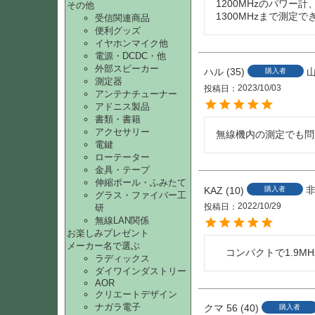
1200MHzのパワー
その他
1300MHzまで測
受信関連商品
便利グッズ
イヤホンマイク他
電源・DCDC・他
外部スピーカー
ハル
35
購入者
測定器
2023/10/03
投稿日
アンテナチューナー
アドニス製品
書類・書籍
アクセサリー
無線機内の測定でも問
電鍵
ローテーター
金具・テープ
伸縮ポール・ふみたて
KAZ
10
購入者
グラス・ファイバー工
2022/10/29
投稿日
研
無線LAN関係
お楽しみプレゼント
メーカー名で選ぶ
　コンパクトで1.9M
ラディックス
ダイワインダストリー
AOR
クリエートデザイン
ナガラ電子
クマ 56
40
購入者