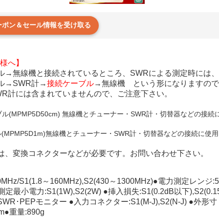
クーポン＆セール情報を受け取る
客様へ】
ル→無線機と接続されているところ、SWRによる測定時には、
ル→SWR計→
接続ケーブル
→無線機 という形になりますので
WR計には含まれていませんので、ご注意下さい。
ーブル(MPMP5D50cm) 無線機とチューナー・SWR計・切替器などの接
ブル(MPMP5D1m)無線機とチューナー・SWR計・切替器などの接続に使
は、変換コネクターなどが必要です。お問い合わせ下さい。
MHz/S1(1.8～160MHz),S2(430～1300MHz)●電力測定レンジ:
定最小電力:S1(1W),S2(2W) ●挿入損失:S1(0.2dB以下),S2(0
･PEPモニター ●入力コネクター:S1(M-J),S2(N-J) ●外形寸
m●重量:890g