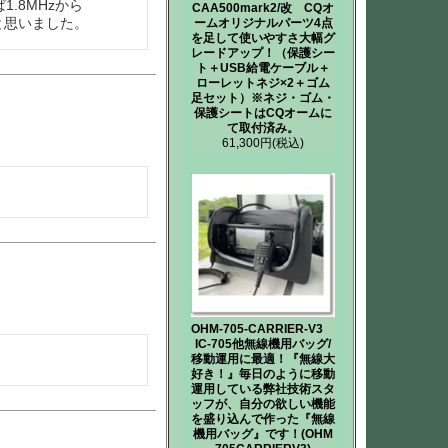
1.8MHzから
CAA500mark2/改 CQオ
と思いました。
ームオリジナルパーツ4点
を足して使いやすさ大幅グ
レードアップ！（保護シー
ト＋USB給電ケーブル＋
ローレットネジ×2＋ゴム
足セット）※ネジ・ゴム・
保護シートはCQオームに
て取付済み。
61,300円
(税込)
OHM-705-CARRIER-V3
IC-705他無線機用バッグ/
移動運用に最適！『無線大
好き！』毎日のように移動
運用している弊社技術スタ
ッフが、自分の欲しい機能
を盛り込んで作った『無線
機用バッグ』です！(OHM