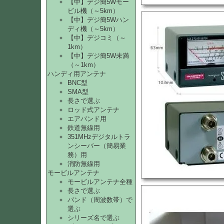
【中】デジ簡5Wモー
ビル機（～5km）
【中】デジ簡5Wハン
ディ機（～5km）
【中】デジコミ（～
1km）
【中】デジ簡5W未満
（～1km）
ハンディ用アンテナ
BNC型
SMA型
長さで選ぶ
ロッド式アンテナ
エアバンド用
鉄道無線用
351MHzデジタルトラ
ンシーバー（簡易業
務）用
消防無線用
モービルアンテナ
モービルアンテナ全種
長さで選ぶ
バンド（周波数帯）で
選ぶ
シリーズ名で選ぶ