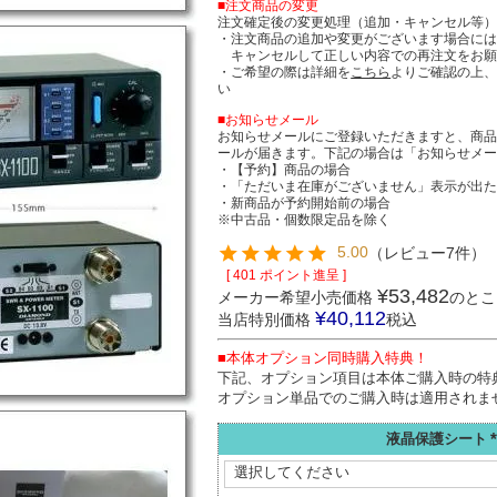
■注文商品の変更
注文確定後の変更処理（追加・キャンセル等
・注文商品の追加や変更がございます場合に
キャンセルして正しい内容での再注文をお願
・ご希望の際は詳細を
こちら
よりご確認の上
い
■お知らせメール
お知らせメールにご登録いただきますと、商
ールが届きます。下記の場合は「お知らせメ
・【予約】商品の場合
・「ただいま在庫がございません」表示が出
・新商品が予約開始前の場合
※中古品・個数限定品を除く
5.00
（
レビュー7件
）
[
401
ポイント進呈 ]
¥
53,482
メーカー希望小売価格
のとこ
¥
40,112
当店特別価格
税込
■本体オプション同時購入特典！
下記、オプション項目は本体ご購入時の特
オプション単品でのご購入時は適用されま
液晶保護シート
(
須