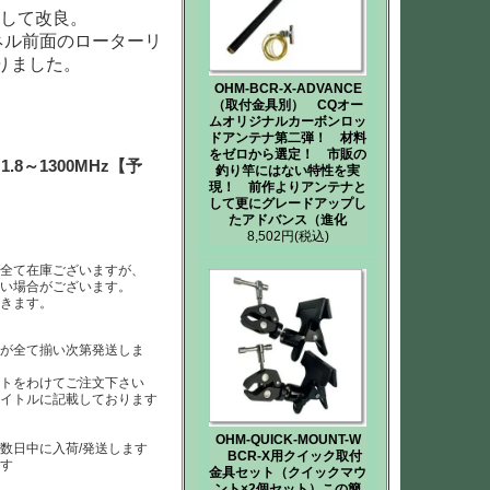
として改良。
ネル前面のローターリ
りました。
OHM-BCR-X-ADVANCE
（取付金具別） CQオー
ムオリジナルカーボンロッ
ドアンテナ第二弾！ 材料
をゼロから選定！ 市販の
1.8～1300MHz【予
釣り竿にはない特性を実
現！ 前作よりアンテナと
して更にグレードアップし
たアドバンス（進化
8,502円
(税込)
ば全て在庫ございますが、
ない場合がございます。
だきます。
らが全て揃い次第発送しま
ートをわけてご注文下さい
タイトルに記載しております
OHM-QUICK-MOUNT-W
数日中に入荷/発送します
BCR-X用クイック取付
ます
金具セット（クイックマウ
ント×2個セット）この簡