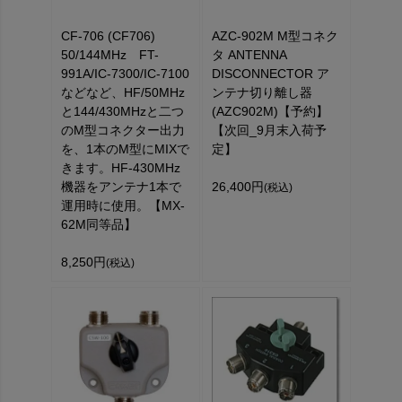
CF-706 (CF706)
AZC-902M M型コネク
50/144MHz FT-
タ ANTENNA
991A/IC-7300/IC-7100
DISCONNECTOR ア
などなど、HF/50MHz
ンテナ切り離し器
と144/430MHzと二つ
(AZC902M)【予約】
のM型コネクター出力
【次回_9月末入荷予
を、1本のM型にMIXで
定】
きます。HF-430MHz
機器をアンテナ1本で
26,400円
(税込)
運用時に使用。【MX-
62M同等品】
8,250円
(税込)