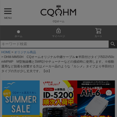
MENU
CQオーム
ホーム
マイページ
カート
HOME
オリジナル商品
OHM-MM50H CQオームオリジナル中継ケーブル★半田付けタイプ/5D2V50c
mMPMP M型無線機とSWR計やチューナーなどの接続時に使用します。※移動
運用など脱着を頻繁する方はメーカー品のような『カシメ』タイプより半田付け
タイプの方が少し丈夫です。【ゆ】