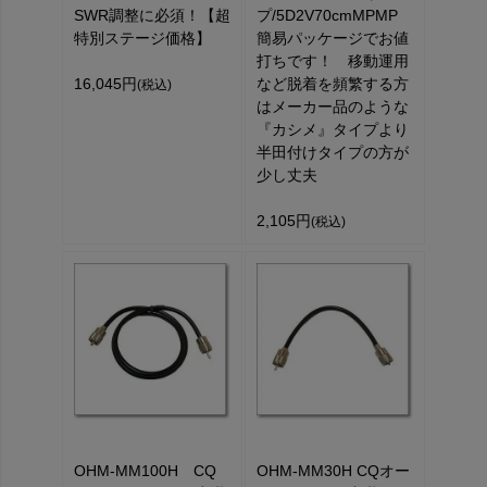
SWR調整に必須！【超
プ/5D2V70cmMPMP
特別ステージ価格】
簡易パッケージでお値
打ちです！ 移動運用
16,045円
など脱着を頻繁する方
(税込)
はメーカー品のような
『カシメ』タイプより
半田付けタイプの方が
少し丈夫
2,105円
(税込)
OHM-MM100H CQ
OHM-MM30H CQオー