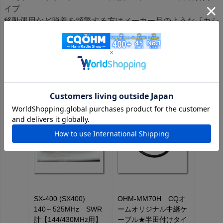
イプ
移動運用など脱着を頻繁する方はメーカー品のような『カシ
メ』タイプより半田付けタイプの方が少し丈夫です。
この商品を見た人はこちらの商品もチェックしています
《ステージ価格が設定されている商品はログインするとさらにお
値打ち価格になります！》
SX-400 (SX400)
OHM-MM70H CQオ
140～525MHz SWR
ームオリジナル中継ケ
計【144/430MHz用】
ーブル★半田付けタイ