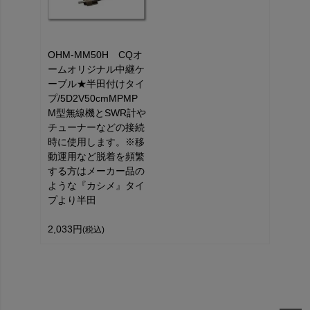
OHM-MM50H CQオ
ームオリジナル中継ケ
ーブル★半田付けタイ
プ/5D2V50cmMPMP
M型無線機とSWR計や
チューナーなどの接続
時に使用します。※移
動運用など脱着を頻繁
する方はメーカー品の
ような『カシメ』タイ
プより半田
2,033円
(税込)