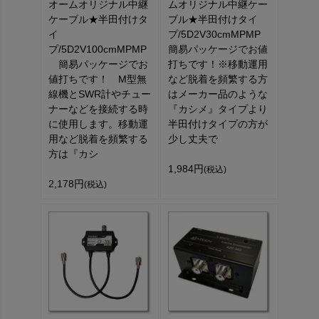
オームオリジナル中継
ムオリジナル中継ケー
ケーブル★半田付けタ
ブル★半田付けタイ
イ
プ/5D2V30cmMPMP
プ/5D2V100cmMPMP
簡易パッケージでお値
簡易パッケージでお
打ちです！※移動運用
値打ちです！ M型無
など脱着を頻繁する方
線機とSWR計やチュー
はメーカー品のような
ナーなどを接続する時
『カシメ』タイプより
に使用します。移動運
半田付けタイプの方が
用など脱着を頻繁する
少し丈夫で
方は『カシ
1,984円
(税込)
2,178円
(税込)