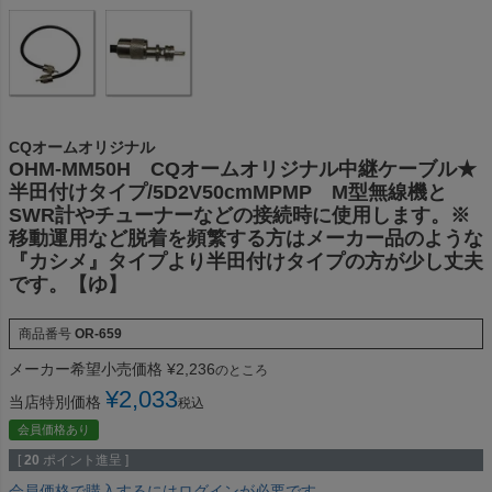
CQオームオリジナル
OHM-MM50H CQオームオリジナル中継ケーブル★
半田付けタイプ/5D2V50cmMPMP M型無線機と
SWR計やチューナーなどの接続時に使用します。※
移動運用など脱着を頻繁する方はメーカー品のような
『カシメ』タイプより半田付けタイプの方が少し丈夫
です。【ゆ】
商品番号
OR-659
メーカー希望小売価格
¥
2,236
のところ
¥
2,033
当店特別価格
税込
会員価格あり
[
20
ポイント進呈 ]
会員価格で購入するにはログインが必要です。