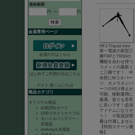
価格範囲
円
〜
円
検索
会員専用ページ
HFJ-Tripod mini
第一電波の新型三
会員の方はこちら
脚TRPとTRS3の
機能を合わせ持つ
コメットの最新ミ
ニ三脚です！ 中
はじめてご利用の方はこちら
央部にMコネパー
ツ、カメラネジパ
ゲスト 様こんにちは
ーツの付け替えが
商品カテゴリ
可能。移動運用に
最適。造りも非常
オリジナル商品
に良いです！必須
白紙QSLカード
アイテムになりそ
USBコネクトケーブル
う！ ※取扱説明
モバイルバッテリー・
書は付属しません
充電器
【特別ステージ価
enelong＆充電器
格】
高級革ケース