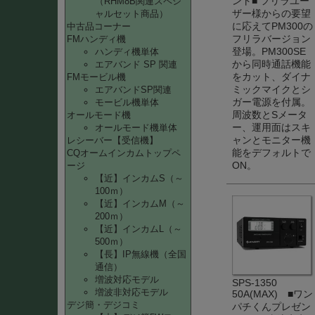
ント■ フリラユー
（RHM8B関連スペシ
ザー様からの要望
ャルセット商品）
に応えてPM300の
中古品コーナー
フリラバージョン
FMハンディ機
登場。PM300SE
ハンディ機単体
から同時通話機能
エアバンド SP 関連
をカット、ダイナ
FMモービル機
ミックマイクとシ
エアバンドSP関連
ガー電源を付属。
モービル機単体
周波数とSメータ
オールモード機
ー、運用面はスキ
オールモード機単体
ャンとモニター機
レシーバー【受信機】
能をデフォルトで
CQオームインカムトップペ
ON。
ージ
【近】インカムS（～
100ｍ）
【近】インカムM（～
200ｍ）
【近】インカムL（～
500ｍ）
【長】IP無線機（全国
通信）
増波対応モデル
SPS-1350
増波非対応モデル
50A(MAX) ■ワン
デジ簡・デジコミ
パチくんプレゼン