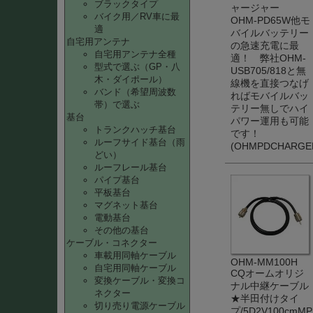
ブラックタイプ
ャージャー
バイク用／RV車に最
OHM-PD65W他モ
適
バイルバッテリー
自宅用アンテナ
の急速充電に最
自宅用アンテナ全種
適！ 弊社OHM-
型式で選ぶ（GP・八
USB705/818と無
木・ダイポール）
線機を直接つなげ
バンド（希望周波数
ればモバイルバッ
帯）で選ぶ
テリー無しでハイ
基台
パワー運用も可能
トランクハッチ基台
です！
ルーフサイド基台（雨
(OHMPDCHARGE
どい）
ルーフレール基台
パイプ基台
平板基台
マグネット基台
電動基台
その他の基台
ケーブル・コネクター
車載用同軸ケーブル
OHM-MM100H
自宅用同軸ケーブル
CQオームオリジ
変換ケーブル・変換コ
ナル中継ケーブル
ネクター
★半田付けタイ
切り売り電源ケーブル
プ/5D2V100cm