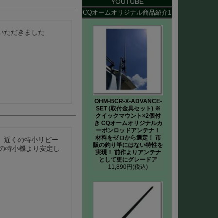
YOUTUBE
CQオームオリジナル商品紹介1
いただきました
OHM-BCR-X-ADVANCE-
SET (取付金具セット) ※
クイックマウント×2個付
き CQオームオリジナルカ
ーボンロッドアンテナ！
材料をゼロから選定！ 市
。近くの特小リピー
販の釣り竿にはない特性を
の特小機より安定し
実現！ 前作よりアンテナ
として更にグレードア
11,890円
(税込)