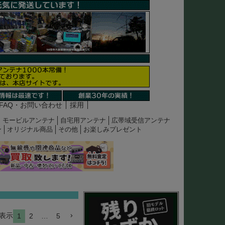
FAQ・お問い合わせ
採用
モービルアンテナ
自宅用アンテナ
広帯域受信アンテナ
ン
オリジナル商品
その他
お楽しみプレゼント
表示
1
2
…
5