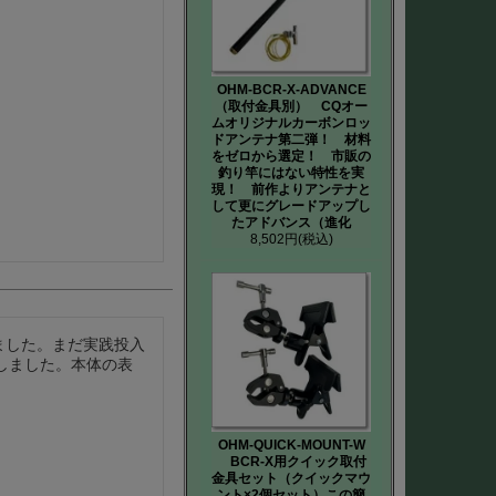
OHM-BCR-X-ADVANCE
（取付金具別） CQオー
ムオリジナルカーボンロッ
ドアンテナ第二弾！ 材料
をゼロから選定！ 市販の
釣り竿にはない特性を実
現！ 前作よりアンテナと
して更にグレードアップし
たアドバンス（進化
8,502円
(税込)
ました。まだ実践投入
しました。本体の表
OHM-QUICK-MOUNT-W
BCR-X用クイック取付
金具セット（クイックマウ
ント×2個セット）この簡