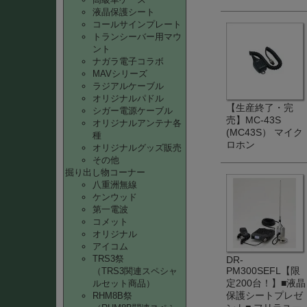
液晶保護シート
コールサインプレート
トランシーバー用マウ
ント
ナガラ電子コラボ
MAVシリーズ
ラジアルケーブル
オリジナルパドル
【生産終了・完
シガー電源ケーブル
売】MC-43S
オリジナルアンテナ各
(MC43S） マイク
種
ロホン
オリジナルグッズ販売
その他
掘り出し物コーナー
八重洲無線
ケンウッド
第一電波
コメット
オリジナル
アイコム
TRS3祭
DR-
PM300SEFL【限
（TRS3関連スペシャ
定200台！】■液晶
ルセット商品）
保護シートプレゼ
RHM8B祭