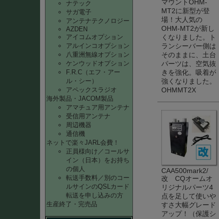
マウントOHM-
ナテック
MT2に新型が登
サガ電子
場！大人気の
アンテナテクノロジー
OHM-MT2が新し
AZDEN
くなりました。ト
アイコムオプション
ランシーバー側は
アルインコオプション
そのままに、土台
八重洲無線オプション
パーツは、空気抜
ケンウッドオプション
きを強化。吸着が
F.R.C（エフ・アー
強くなりました。
ル・シー）
OHMMT2X
アペックスラジオ
海外製品・JACOM製品
アマチュア用アンテナ
受信用アンテナ
周辺機器
通信機
ネットで楽々JARL会費！
正員様向け／コールサ
イン（日本）をお持ち
の個人
CAA500mark2/
転送手数料／別のコー
改 CQオームオ
ルサインのQSLカード
リジナルパーツ4
転送を申し込みの方
点を足して使いや
生産終了・完売品
すさ大幅グレード
アップ！（保護シ