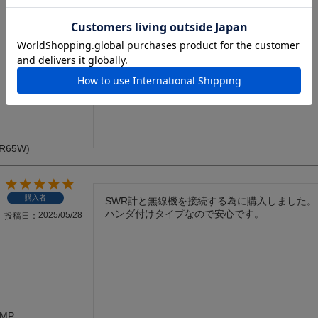
R65W)
購入者
SWR計と無線機を接続する為に購入しました。

ハンダ付けタイプなので安心です。
2025/05/28
投稿日
MPMP