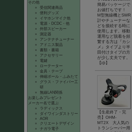
その他
簡易パッケージで
受信関連商品
お値打ちです！
便利グッズ
M型無線機とSWR
イヤホンマイク他
計やチューナーな
電源・DCDC・他
どを接続する時に
外部スピーカー
使用します。移動
測定器
運用など脱着を頻
アンテナチューナー
繁する方は『カシ
アドニス製品
メ』タイプより半
書類・書籍
田付けタイプの方
アクセサリー
が少し丈夫です。
電鍵
【ゆ】
ローテーター
金具・テープ
伸縮ポール・ふみたて
グラス・ファイバー工
研
無線LAN関係
お楽しみプレゼント
メーカー名で選ぶ
ラディックス
【生産終了・完
ダイワインダストリー
売】OHM-
AOR
MT2X 大人気の
クリエートデザイン
トランシーバー用
ナガラ電子