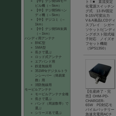
【中】デジ簡5Wモー
ト！■ 直流安定
ビル機（～5km）
化電源スイッチン
【中】デジ簡5Wハン
グ式 13.8V固定
ディ機（～5km）
9-15V可変出力
【中】デジコミ（～
V＆A液晶LCDディ
1km）
スプレイ シガー
【中】デジ簡5W未満
ソケット/ビンディ
（～1km）
ングポスト陸式端
ハンディ用アンテナ
子対応 ノイズオ
BNC型
フセット機能
SMA型
（SPS1350）
長さで選ぶ
ロッド式アンテナ
エアバンド用
鉄道無線用
351MHzデジタルトラ
ンシーバー（簡易業
務）用
消防無線用
モービルアンテナ
【生産終了・完
モービルアンテナ全種
売】OHM-PD-
長さで選ぶ
CHARGER-
バンド（周波数帯）で
65W PD対応モ
選ぶ
バイルバッテリー
シリーズ名で選ぶ
急速充電用ACチ