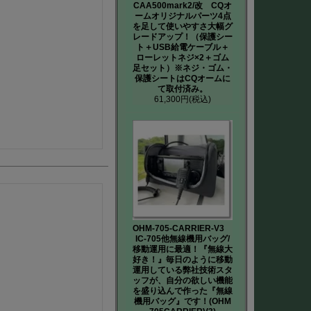
CAA500mark2/改 CQオ
ームオリジナルパーツ4点
を足して使いやすさ大幅グ
レードアップ！（保護シー
ト＋USB給電ケーブル＋
ローレットネジ×2＋ゴム
足セット）※ネジ・ゴム・
保護シートはCQオームに
て取付済み。
61,300円
(税込)
OHM-705-CARRIER-V3
IC-705他無線機用バッグ/
移動運用に最適！『無線大
好き！』毎日のように移動
運用している弊社技術スタ
ッフが、自分の欲しい機能
を盛り込んで作った『無線
機用バッグ』です！(OHM