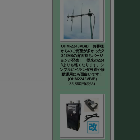
OHM-2243VB/B お客様
からのご要望が多かった2
243VBの背面持ちバージ
ョンが発売！ 従来の224
3よりも軽くなります。シ
ンプルにベランダ設置や移
動運用にも面白いです！
(OHM2243VB/B)
33,880円
(税込)