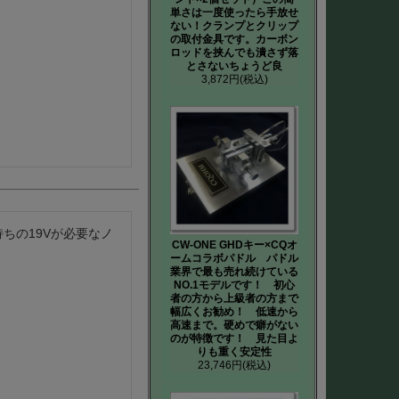
単さは一度使ったら手放せ
ない！クランプとクリップ
の取付金具です。カーボン
ロッドを挟んでも潰さず落
とさないちょうど良
3,872円
(税込)
持ちの19Vが必要なノ
CW-ONE GHDキー×CQオ
ームコラボパドル パドル
業界で最も売れ続けている
NO.1モデルです！ 初心
者の方から上級者の方まで
幅広くお勧め！ 低速から
高速まで。硬めで癖がない
のが特徴です！ 見た目よ
りも重く安定性
23,746円
(税込)