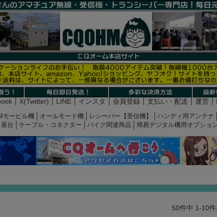
book
X(Twitter)
LINE
インスタ
会員登録
支払い・配送
運営
Mモービル機
オールモード機
レシーバー【受信機】
ハンディ用アンテナ
基台
ケーブル・コネクター
バイク関連商品
簡易デジタル機用オプショ
50
件中
1
-
10
件