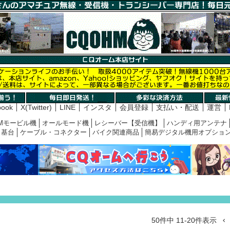
book
X(Twitter)
LINE
インスタ
会員登録
支払い・配送
運営
Mモービル機
オールモード機
レシーバー【受信機】
ハンディ用アンテナ
基台
ケーブル・コネクター
バイク関連商品
簡易デジタル機用オプショ
50
件中
11
-
20
件表示