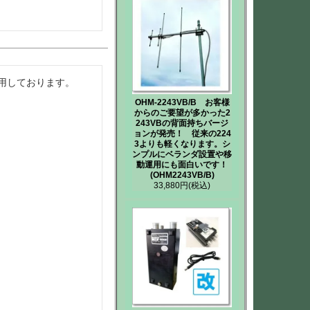
用しております。

OHM-2243VB/B お客様
からのご要望が多かった2
243VBの背面持ちバージ
ョンが発売！ 従来の224
3よりも軽くなります。シ
ンプルにベランダ設置や移
動運用にも面白いです！
(OHM2243VB/B)
33,880円
(税込)