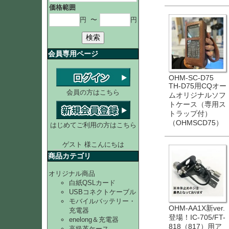
価格範囲
円
〜
円
検索
会員専用ページ
OHM-SC-D75
TH-D75用CQオー
会員の方はこちら
ムオリジナルソフ
トケース（専用ス
トラップ付）
（OHMSCD75）
はじめてご利用の方はこちら
ゲスト 様こんにちは
商品カテゴリ
オリジナル商品
白紙QSLカード
USBコネクトケーブル
モバイルバッテリー・
OHM-AA1X新ver.
充電器
登場！IC-705/FT-
enelong＆充電器
818（817）用ア
高級革ケース