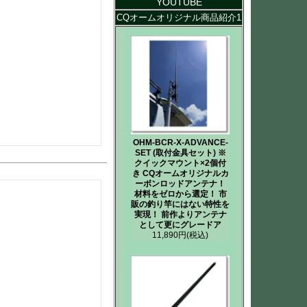
YOUTUBE
CQオームオリジナル商品紹介1
OHM-BCR-X-ADVANCE-
SET (取付金具セット) ※
クイックマウント×2個付
き CQオームオリジナルカ
ーボンロッドアンテナ！
材料をゼロから選定！ 市
販の釣り竿にはない特性を
実現！ 前作よりアンテナ
として更にグレードア
11,890円
(税込)