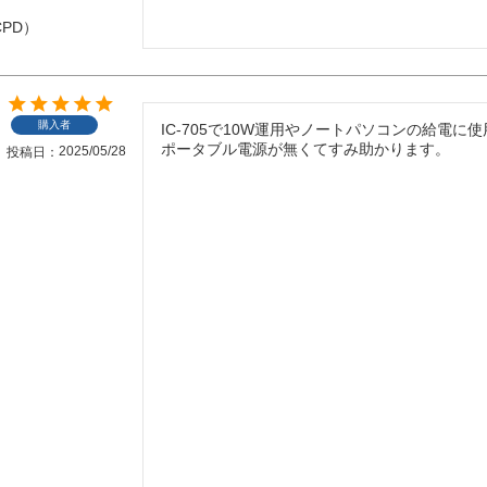
CPD）
購入者
IC-705で10W運用やノートパソコンの給電に使
ポータブル電源が無くてすみ助かります。
2025/05/28
投稿日
h