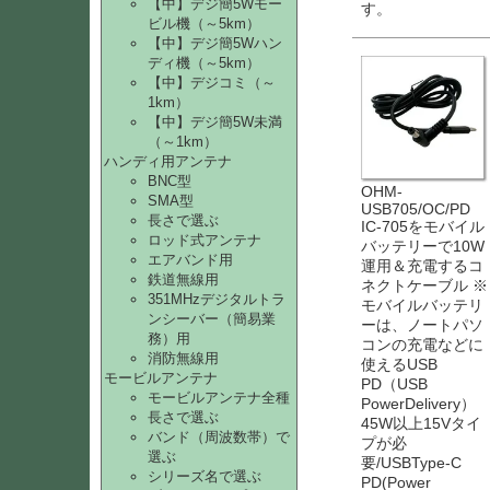
【中】デジ簡5Wモー
す。
ビル機（～5km）
【中】デジ簡5Wハン
ディ機（～5km）
【中】デジコミ（～
1km）
【中】デジ簡5W未満
（～1km）
ハンディ用アンテナ
BNC型
OHM-
SMA型
USB705/OC/PD
長さで選ぶ
IC-705をモバイル
ロッド式アンテナ
バッテリーで10W
エアバンド用
運用＆充電するコ
鉄道無線用
ネクトケーブル ※
351MHzデジタルトラ
モバイルバッテリ
ンシーバー（簡易業
ーは、ノートパソ
務）用
コンの充電などに
消防無線用
使えるUSB
モービルアンテナ
PD（USB
モービルアンテナ全種
PowerDelivery）
長さで選ぶ
45W以上15Vタイ
バンド（周波数帯）で
プが必
選ぶ
要/USBType-C
シリーズ名で選ぶ
PD(Power