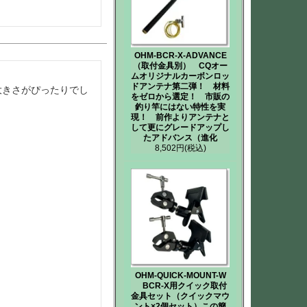
OHM-BCR-X-ADVANCE
（取付金具別） CQオー
ムオリジナルカーボンロッ
ドアンテナ第二弾！ 材料
て大きさがぴったりでし
をゼロから選定！ 市販の
釣り竿にはない特性を実
現！ 前作よりアンテナと
して更にグレードアップし
たアドバンス（進化
8,502円
(税込)
OHM-QUICK-MOUNT-W
BCR-X用クイック取付
金具セット（クイックマウ
ント×2個セット）この簡