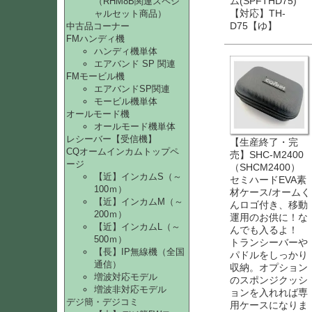
ム(SPFTHD75)
（RHM8B関連スペシ
【対応】TH-
ャルセット商品）
D75【ゆ】
中古品コーナー
FMハンディ機
ハンディ機単体
エアバンド SP 関連
FMモービル機
エアバンドSP関連
モービル機単体
オールモード機
オールモード機単体
レシーバー【受信機】
【生産終了・完
CQオームインカムトップペ
売】SHC-M2400
ージ
（SHCM2400）
【近】インカムS（～
セミハードEVA素
100ｍ）
材ケース/オームく
【近】インカムM（～
んロゴ付き、移動
200ｍ）
運用のお供に！な
【近】インカムL（～
んでも入るよ！
500ｍ）
トランシーバーや
【長】IP無線機（全国
パドルをしっかり
通信）
収納。オプション
増波対応モデル
のスポンジクッシ
増波非対応モデル
ョンを入れれば専
デジ簡・デジコミ
用ケースになりま