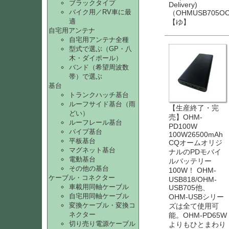
ブラックタイプ
Delivery)
バイク用／RV車に最
（OHMUSB705O
適
【ゆ】
自宅用アンテナ
自宅用アンテナ全種
型式で選ぶ（GP・八
木・ダイポール）
バンド（希望周波数
帯）で選ぶ
基台
トランクハッチ基台
ルーフサイド基台（雨
【生産終了・完
どい）
売】OHM-
ルーフレール基台
PD100W
パイプ基台
100W26500mA
平板基台
CQオームオリジ
マグネット基台
ナルのPDモバイ
電動基台
ルバッテリー
その他の基台
100W！ OHM-
ケーブル・コネクター
USB818/OHM-
車載用同軸ケーブル
USB705他、
自宅用同軸ケーブル
OHM-USBシリー
変換ケーブル・変換コ
ズは全て使用可
ネクター
能。OHM-PD65W
切り売り電源ケーブル
よりもひとまわり