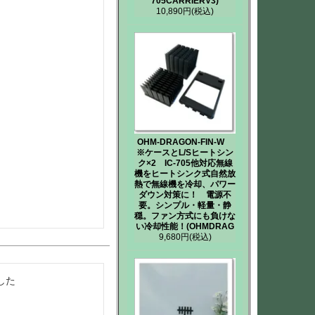
705CARRIERV3)
10,890円
(税込)
OHM-DRAGON-FIN-W
※ケースとL/Sヒートシン
ク×2 IC-705他対応無線
機をヒートシンク式自然放
熱で無線機を冷却、パワー
ダウン対策に！ 電源不
要。シンプル・軽量・静
穏。ファン方式にも負けな
い冷却性能！(OHMDRAG
9,680円
(税込)
した