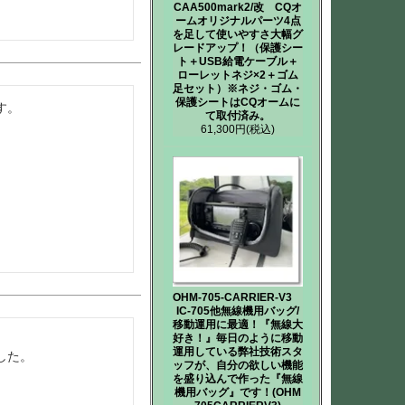
CAA500mark2/改 CQオ
ームオリジナルパーツ4点
を足して使いやすさ大幅グ
レードアップ！（保護シー
ト＋USB給電ケーブル＋
ローレットネジ×2＋ゴム
足セット）※ネジ・ゴム・
保護シートはCQオームに
。

て取付済み。
61,300円
(税込)
OHM-705-CARRIER-V3
IC-705他無線機用バッグ/
移動運用に最適！『無線大
好き！』毎日のように移動


運用している弊社技術スタ
した。
ッフが、自分の欲しい機能
を盛り込んで作った『無線
機用バッグ』です！(OHM