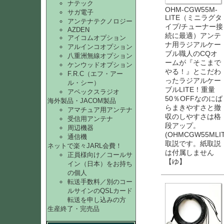
ナテック
OHM-CGW55M-
サガ電子
LITE（ミニラグタ
アンテナテクノロジー
イプ/チューナー接
AZDEN
続に最適）アンテ
アイコムオプション
ナ用ラジアルケー
アルインコオプション
ブル職人のCQオ
八重洲無線オプション
ームが『そこまで
ケンウッドオプション
やる！』とこだわ
F.R.C（エフ・アー
ったラジアルケー
ル・シー）
ブルLITE！重量
アペックスラジオ
50％OFFなのにば
海外製品・JACOM製品
らまきやすさと撤
アマチュア用アンテナ
収のしやすさは格
受信用アンテナ
段アップ。
周辺機器
(OHMCGW55MLI
通信機
取説です。紙取説
ネットで楽々JARL会費！
は付属しません
正員様向け／コールサ
【ゆ】
イン（日本）をお持ち
の個人
転送手数料／別のコー
ルサインのQSLカード
転送を申し込みの方
生産終了・完売品