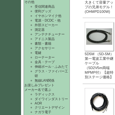
その他
大きくて容量アッ
受信関連商品
プの兄弟モデル！
便利グッズ
(OHMPD100W)
イヤホンマイク他
電源・DCDC・他
外部スピーカー
測定器
アンテナチューナー
アドニス製品
書類・書籍
アクセサリー
電鍵
5D5M （5D-5M）
ローテーター
第一電波工業中継
金具・テープ
ケーブル
伸縮ポール・ふみたて
（5D2V5m両端
グラス・ファイバー工
MPMP付）【超特
研
別ステージ価格】
無線LAN関係
お楽しみプレゼント
メーカー名で選ぶ
ラディックス
ダイワインダストリー
AOR
クリエートデザイン
ナガラ電子