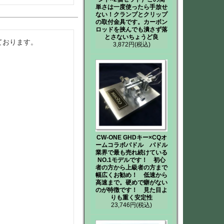
単さは一度使ったら手放せ
ない！クランプとクリップ
の取付金具です。カーボン
ロッドを挟んでも潰さず落
とさないちょうど良
ております。

3,872円
(税込)
CW-ONE GHDキー×CQオ
ームコラボパドル パドル
業界で最も売れ続けている
NO.1モデルです！ 初心
者の方から上級者の方まで
幅広くお勧め！ 低速から
高速まで。硬めで癖がない
のが特徴です！ 見た目よ
りも重く安定性
23,746円
(税込)