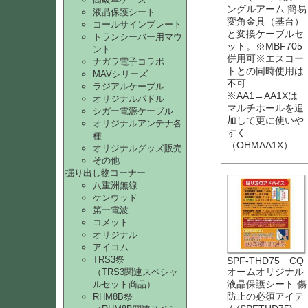
ングルアーム 簡易
液晶保護シート
変角金具（基台）
コールサインプレート
と変換ケーブルセ
トランシーバー用マウ
ット。※MBF705
ント
併用可※エスコー
ナガラ電子コラボ
トとの同時使用は
MAVシリーズ
不可
ラジアルケーブル
※AA1→AA1Xは
オリジナルパドル
マルチホールを追
シガー電源ケーブル
加して更に使いや
オリジナルアンテナ各
すく
種
（OHMAA1X）
オリジナルグッズ販売
その他
掘り出し物コーナー
八重洲無線
ケンウッド
第一電波
コメット
オリジナル
アイコム
TRS3祭
SPF-THD75 CQ
オームオリジナル
（TRS3関連スペシャ
液晶保護シート 傷
ルセット商品）
防止の必須アイテ
RHM8B祭