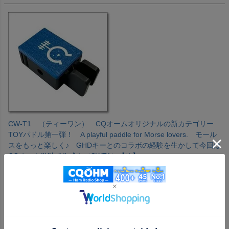
CW-T1 （ティーワン） CQオームオリジナルの新カテゴリー
TOYパドル第一弾！ A playful paddle for Morse lovers. モール
スをもっと楽しく♪ GHDキーとのコラボの経験を生かして今回は
CQオーム単独で作成！（CWT1）【ゆ】
購入者
投稿日
2026/05/05
値段なりで高級感はないですが、ちゃんと使えますね。

片手で支えて運用するスタイルで問題なければ、移動運用等