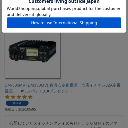
でもこのキーをメインで使えます。
DM-330MV (DM330MV) 直流安定化電源 当店イチオシ32A定番
電源。 ■ワンパチくん■プレゼント！
購入者
投稿日
2026/05/05
心配していたスイッチングノイズもＨＦ、５０ＭＨｚのアマ