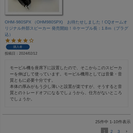
OHM-980SPX （OHM980SPX) お待たせしました！CQオームオ
リジナル外部スピーカー 発売開始！※ケーブル長：1.8ｍ（プラグ
込）
購入者
投稿日
2024/02/12
モービル機を座席下に設置したので、そこからこのスピーカ
ーを伸ばして使っています。モービル機用としては音量・音
質ともに必要十分です。

本体の厚みがもう少し薄いと設置が楽ですが、そうすると音
質とのトレードオフになるでしょうから、仕方がないところ
でしょうか。
25
件中
1
-
10
件表示
1
2
3