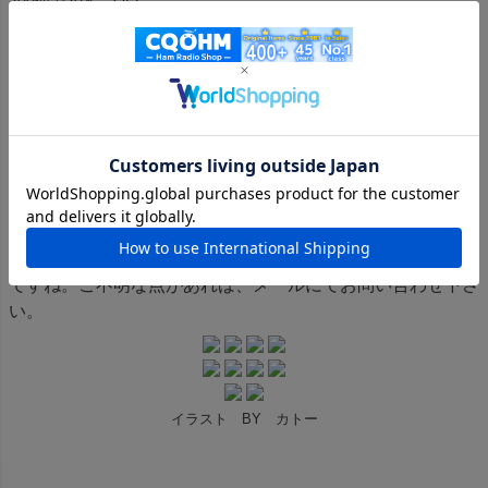
200個で20％ OFF
500個で25％ OFF
カートに入れると自動割引されます！
ゆうパケットの場合10個までです。
コネクター名称一口メモ……各種コネクターは、オスメス二
種類があります。Pはとんがっているオス側、Jは穴のあい
ているメス側を意味します。無線機側・オプション機器につ
いているのはJ、モービルアンテナはP、固定アンテナはJと
なっています。モービル用ケーブルは無線機側がPアンテナ
側がJ、固定用ケーブルセットは、無線機側Pアンテナ側もP
ですね。ご不明な点があれば、メールにてお問い合わせ下さ
い。
イラスト BY カトー