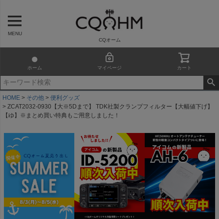
MENU
CQオーム
ホーム
マイページ
カート
HOME
その他
便利グッズ
ZCAT2032-0930【大※5Dまで】 TDK社製クランプフィルター【大幅値下げ】
【ゆ】※まとめ買い特典もご用意しました！