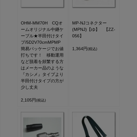
OHM-MM70H CQオ
MP-NJコネクター
ームオリジナル中継ケ
(MPNJ)【ゆ】 【ZZ-
ーブル★半田付けタイ
056】
プ/5D2V70cmMPMP
簡易パッケージでお値
1,364円
(税込)
打ちです！ 移動運用
など脱着を頻繁する方
はメーカー品のような
『カシメ』タイプより
半田付けタイプの方が
少し丈夫
2,105円
(税込)