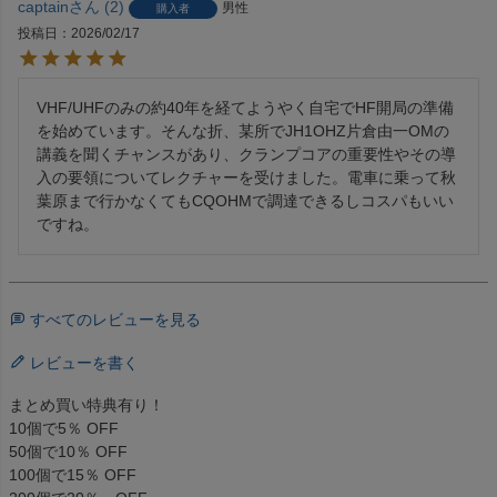
captain
2
男性
購入者
投稿日
2026/02/17
VHF/UHFのみの約40年を経てようやく自宅でHF開局の準備
を始めています。そんな折、某所でJH1OHZ片倉由一OMの
講義を聞くチャンスがあり、クランプコアの重要性やその導
入の要領についてレクチャーを受けました。電車に乗って秋
葉原まで行かなくてもCQOHMで調達できるしコスパもいい
ですね。
すべてのレビューを見る
レビューを書く
まとめ買い特典有り！
10個で5％ OFF
50個で10％ OFF
100個で15％ OFF