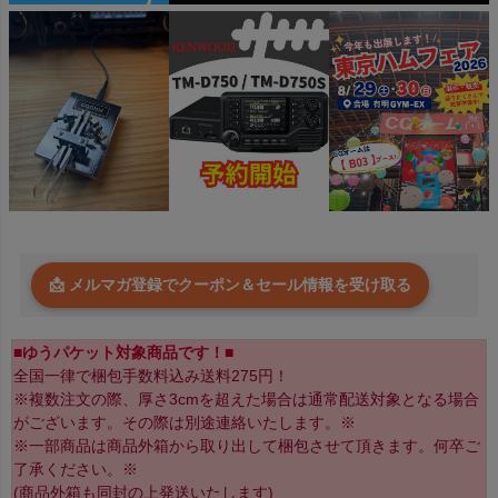
📩 メルマガ登録でクーポン＆セール情報を受け取る
■ゆうパケット対象商品です！■
全国一律で梱包手数料込み送料275円！
※複数注文の際、厚さ3cmを超えた場合は通常配送対象となる場合
がございます。その際は別途連絡いたします。※
※一部商品は商品外箱から取り出して梱包させて頂きます。何卒ご
了承ください。※
(商品外箱も同封の上発送いたします)