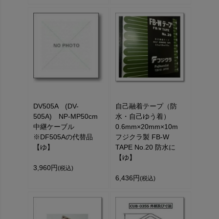
DV505A (DV-
自己融着テープ（防
505A) NP-MP50cm
水・自己ゆう着）
中継ケーブル
0.6mm×20mm×10m
※DF505Aの代替品
フジクラ製 FB-W
【ゆ】
TAPE No.20 防水に
【ゆ】
3,960円
(税込)
6,436円
(税込)