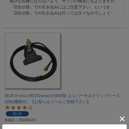
余計な出費にならないよう、サッシの構造にもよりますが、
「召合せ部」での引き込みにはご注意下さい。というか、
「召合せ部」での引き込みは行ってはダメなのでしょう･･
MCR-II sma (MCR2sma)※SMA型 ユニバーサルクリップベース
(回転機構付）【お知らせメールご登録下さい】
購入者
投稿日
2024/01/15