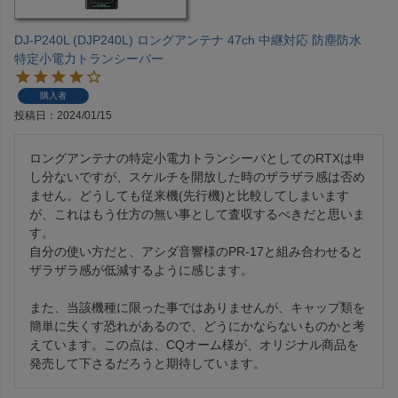
DJ-P240L (DJP240L) ロングアンテナ 47ch 中継対応 防塵防水
特定小電力トランシーバー
購入者
投稿日
2024/01/15
ロングアンテナの特定小電力トランシーバとしてのRTXは申
し分ないですが、スケルチを開放した時のザラザラ感は否め
ません。どうしても従来機(先行機)と比較してしまいます
が、これはもう仕方の無い事として査収するべきだと思いま
す。

自分の使い方だと、アシダ音響様のPR-17と組み合わせると
ザラザラ感が低減するように感じます。

また、当該機種に限った事ではありませんが、キャップ類を
簡単に失くす恐れがあるので、どうにかならないものかと考
えています。この点は、CQオーム様が、オリジナル商品を
発売して下さるだろうと期待しています。