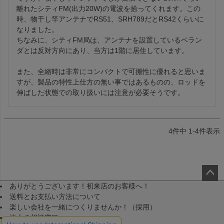
離れたシティFM(出力20W)の電波を拾ってくれます。この
時、物干し竿アンテナでRS51、SRH789だとRS42くらいに
なりました。

ちなみに、シティFM局は、アンテナを設置しているベラン
ダとは反対方向にあり、当方は1階に居住しています。

また、全縮時は非常にコンパクトで可搬性に優れると思いま
すが、製品の特性上仕方の無い事ではあるものの、ロッドを
4
件中
1
-
4
件表示
ありがとうございます！初来店のお客様へ！
ペー
送料とお支払い方法について
ジト
楽しい会社を一緒につくりませんか！（採用）
ップ
法人の相談窓口
へ