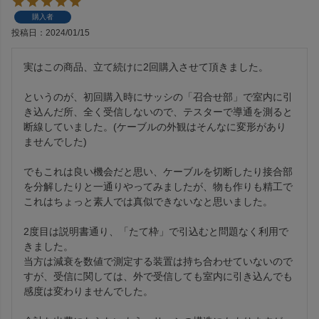
購入者
投稿日
2024/01/15
実はこの商品、立て続けに2回購入させて頂きました。

というのが、初回購入時にサッシの「召合せ部」で室内に引
き込んだ所、全く受信しないので、テスターで導通を測ると
断線していました。(ケーブルの外観はそんなに変形があり
ませんでした)

でもこれは良い機会だと思い、ケーブルを切断したり接合部
を分解したりと一通りやってみましたが、物も作りも精工で
これはちょっと素人では真似できないなと思いました。

2度目は説明書通り、「たて枠」で引込むと問題なく利用で
きました。

当方は減衰を数値で測定する装置は持ち合わせていないので
すが、受信に関しては、外で受信しても室内に引き込んでも
感度は変わりませんでした。
