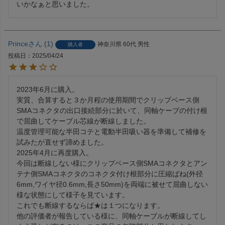
いかなぁと思いました。
Prince
1
神奈川県
60代
男性
購入者
投稿日
2025/04/24
2023年6月に購入。

実質、合算すると３か月程の使用期間でクリップベース側
SMAコネクタの出口接続部分に於いて、同軸ケーブの付け根
で屈曲してケーブル芯線が断線しました。

温度管理可能な半田コテと電動半田吸い器を準備して補修を
試みたが直せず諦めました。

2025年4月に再度購入。

今回は断線しない様にクリップベース側SMAコネクタとアン
テナ側SMAコネクタのコネクタ付け根部分に圧縮ばね(外径
6mm,ワイヤ径0.6mm,長さ50mm)を両端に被せて屈曲しない
様な状態にして様子を見ています。

これでも断線するならば★は１つになります。

他の評価者が報告している様に、同軸ケーブルが断線してし