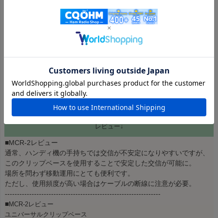
単に断線してしまう可能性がある。

SRH770と一緒に使っうつもりでいたが、少々サイズオーバ
ーだったようですが、強風など悪条件でなければ　なんとか
なりそう（笑）
すべてのレビューを見る
レビューを書く
レビュー↓
■MCR-2レビュー
通常、ハンディ機の手持ちでは交信が不安定になりやすいですが、
このクリップベースを使用することで安定した交信が可能に。
場所を問わず移動運用にとても便利です。
ただし、使用頻度が高い場合はケーブルの断線に注意が必要。
----------------------------------------------------------------
■
MCR-2レビュー
ユニバーサルクリップベース