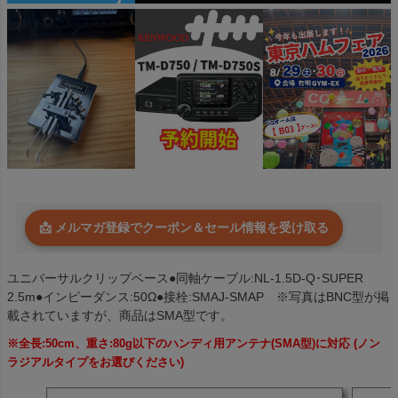
📩 メルマガ登録でクーポン＆セール情報を受け取る
ユニバーサルクリップベース●同軸ケーブル:NL-1.5D-Q･SUPER
2.5m●インピーダンス:50Ω●接栓:SMAJ-SMAP ※写真はBNC型が掲
載されていますが、商品はSMA型です。
※全長:50cm、重さ:80g以下のハンディ用アンテナ(SMA型)に対応 (ノン
ラジアルタイプをお選びください)