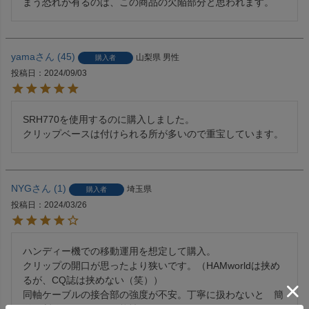
yama
45
山梨県
男性
購入者
投稿日
2024/09/03
SRH770を使用するのに購入しました。

クリップベースは付けられる所が多いので重宝しています。
NYG
1
埼玉県
購入者
投稿日
2024/03/26
ハンディー機での移動運用を想定して購入。

クリップの開口が思ったより狭いです。（HAMworldは挟め
るが、CQ誌は挟めない（笑））

同軸ケーブルの接合部の強度が不安。丁寧に扱わないと　簡