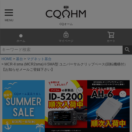
MENU
CQオーム
ホーム
マイページ
カート
HOME
基台
マグネット基台
MCR-II sma (MCR2sma)※SMA型 ユニバーサルクリップベース(回転機構付）
【お知らせメールご登録下さい】