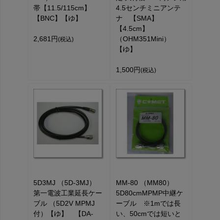
帯【11.5/115cm】
4.5センチミニアンテ
【BNC】【ゆ】
ナ 【SMA】
【4.5cm】
2,681円
（OHM351Mini）
(税込)
【ゆ】
1,500円
(税込)
5D3MJ （5D-3MJ）
MM-80 （MM80）
第一電波工業延長ケー
5D80cmMPMP中継ケ
ブル （5D2V MPMJ
ーブル ※1mでは長
付）【ゆ】 【DA-
い、50cmでは短いと