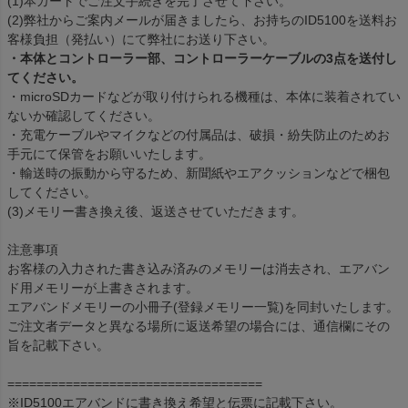
(1)本カートでご注文手続きを完了させて下さい。
(2)弊社からご案内メールが届きましたら、お持ちのID5100を送料お
客様負担（発払い）にて弊社にお送り下さい。
・本体とコントローラー部、コントローラーケーブルの3点を送付し
てください。
・microSDカードなどが取り付けられる機種は、本体に装着されてい
ないか確認してください。
・充電ケーブルやマイクなどの付属品は、破損・紛失防止のためお
手元にて保管をお願いいたします。
・輸送時の振動から守るため、新聞紙やエアクッションなどで梱包
してください。
(3)メモリー書き換え後、返送させていただきます。
注意事項
お客様の入力された書き込み済みのメモリーは消去され、エアバン
ド用メモリーが上書きされます。
エアバンドメモリーの小冊子(登録メモリー一覧)を同封いたします。
ご注文者データと異なる場所に返送希望の場合には、通信欄にその
旨を記載下さい。
===================================
※ID5100エアバンドに書き換え希望と伝票に記載下さい。