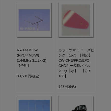
RY-144M3/W
カラーツマミ ローズピ
(RY144M3/W)
ンク（157）【対応】
(144MHz 3エレ×2)
CW-ONE/PRO/EPO、
【予約】
GHDキー各種パドル
※1枚【ゆ】 【OR-
39,501円
108】
(税込)
847円
(税込)