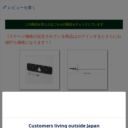
レビューを書く
この商品を見た人はこちらの商品もチェックしています
《ステージ価格が設定されている商品はログインするとさらにお
値打ち価格になります！》
MBA-2 （MBA2）コ
【大型個別送料】
ントローラーブラケッ
400GK3 （400-GK3）
ト（マグネット付属）
基地局用465-469MHz
【対応】ID5100 新オ