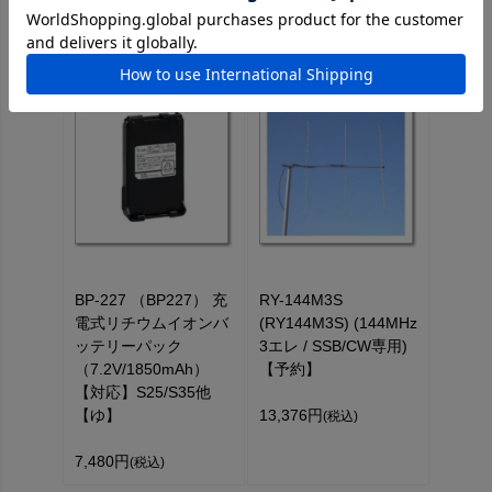
プション
44,000円
(税込)
1,403円
(税込)
BP-227 （BP227） 充
RY-144M3S
電式リチウムイオンバ
(RY144M3S) (144MHz
ッテリーパック
3エレ / SSB/CW専用)
（7.2V/1850mAh）
【予約】
【対応】S25/S35他
【ゆ】
13,376円
(税込)
7,480円
(税込)