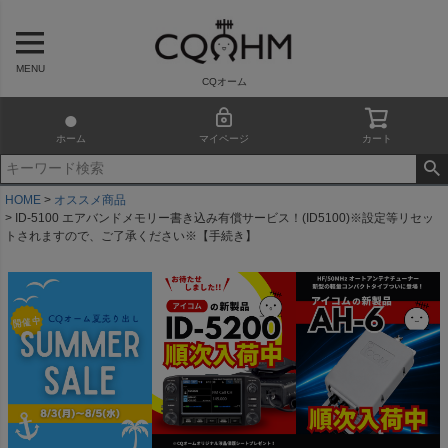
MENU
CQオーム
ホーム
マイページ
カート
HOME
オススメ商品
ID-5100 エアバンドメモリー書き込み有償サービス！(ID5100)※設定等リセッ
トされますので、ご了承ください※【手続き】