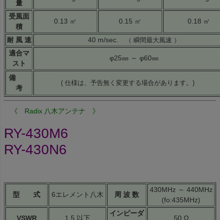
量
受風面
0.13 ㎡
0.15 ㎡
0.18 ㎡
積
耐 風 速
40 m/sec.
（ 瞬間最大風速 ）
適合マ
φ25㎜ ～ φ60㎜
スト
備
( 仕様は、予告無く変更する場合があります。)
考
《 Radix 八木アンテナ 》
RY-430M6
RY-430N6
430MHz ～ 440MHz
型 式
6エレメント八木
周 波 数
(fo:435MHz)
インピーダ
VSWR
1.5 以下
50 Ω