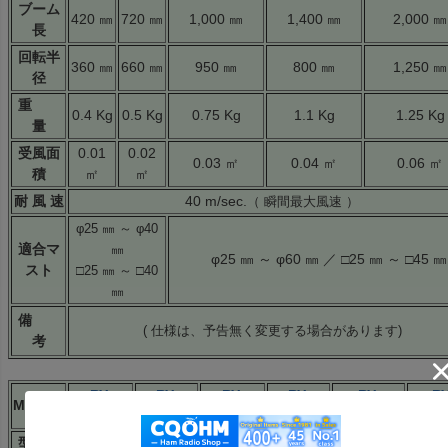
ブーム
420 ㎜
720 ㎜
1,000 ㎜
1,400 ㎜
2,000 ㎜
長
回転半
360 ㎜
660 ㎜
950 ㎜
800 ㎜
1,250 ㎜
径
重
0.4 Kg
0.5 Kg
0.75 Kg
1.1 Kg
1.25 Kg
量
受風面
0.01
0.02
0.03 ㎡
0.04 ㎡
0.06 ㎡
積
㎡
㎡
耐 風 速
40 m/sec.
（ 瞬間最大風速 ）
φ25 ㎜ ～ φ40
適合マ
㎜
φ25 ㎜ ～ φ60 ㎜ ／ □25 ㎜ ～ □45 ㎜
スト
□25 ㎜ ～ □40
㎜
備
( 仕様は、予告無く変更する場合があります)
考
RY-
RY-
RY-
RY-
RY-
RY
MODEL
430M6/W
430N6/W
430M9/W
430N9/W
430M12/W
430N
型