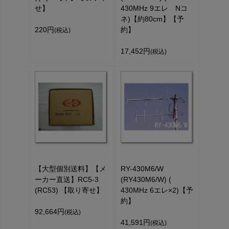
せ】
430MHz 9エレ Nコ
ネ)【約80cm】【予
220円
約】
(税込)
17,452円
(税込)
【大型個別送料】【メ
RY-430M6/W
ーカー直送】RC5-3
(RY430M6/W) (
(RC53) 【取り寄せ】
430MHz 6エレ×2)【予
約】
92,664円
(税込)
41,591円
(税込)