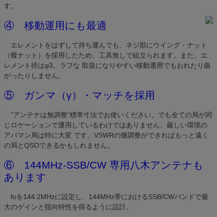
す。
④ 移動運用にも最適
エレメントをはずして持ち運んでも、ネジ部にウイング・ナット
（蝶ナット）を採用したため、工具無しで組立られます。また、エ
レメント径はφ3。ラフな 取扱になりやすい移動運用でもおれたり曲
がったりしません。
⑤ ガンマ（γ）・マッチを採用
”アンテナは無調整”標準寸法でお使いください。でも全ての局が同
じロケーションで運用しているわけではありません。厳しい環境の
アパマン局は特に大変 です。VSWRの微調整ができればもっと遠く
の局とQSOできるかもしれません。
⑥ 144MHz-SSB/CW 専用八木アンテナも
あります
foを144.2MHzに設定し、144MHz帯におけるSSB/CWバンドで最
大のゲインと指向特性を得るように設計。