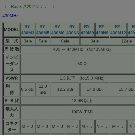
《 Radix 八木アンテナ 》
430MHz
RY-
RY-
RY-
RY-
RY-
RY-
RY-
R
MODEL
430M3
430M5
430M6
430N6
430M9
430N9
430M12
43
型 式
3ele
5ele
6ele
9ele
12ele
周 波 数
430 ～ 440MHz (fo:435MHz)
インピ
ーダン
50 Ω
ス
VSWR
1.5 以下 (fo±5.0 MHz)
利
11.0
8.5 dBi
12.2 dBi
14.8 dBi
15.7 dBi
得
dBi
Ｆ Ｂ 比
18 dB 以上
最大入
100W (FM)
力
コネク
Ｍ－Ｊ
Ｍ－Ｊ
Ｍ－Ｊ
Ｎ－Ｊ
Ｍ－Ｊ
Ｎ－Ｊ
Ｍ－Ｊ
Ｎ
ター