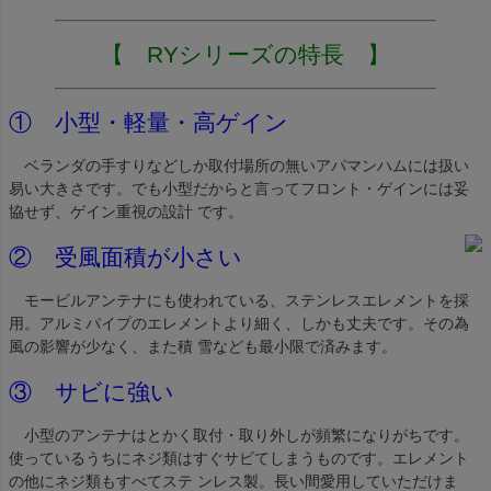
【 RYシリーズの特長 】
① 小型・軽量・高ゲイン
ベランダの手すりなどしか取付場所の無いアパマンハムには扱い
易い大きさです。でも小型だからと言ってフロント・ゲインには妥
協せず、ゲイン重視の設計 です。
② 受風面積が小さい
モービルアンテナにも使われている、ステンレスエレメントを採
用。アルミパイプのエレメントより細く、しかも丈夫です。その為
風の影響が少なく、また積 雪なども最小限で済みます。
③ サビに強い
小型のアンテナはとかく取付・取り外しが頻繁になりがちです。
使っているうちにネジ類はすぐサビてしまうものです。エレメント
の他にネジ類もすべてステ ンレス製。長い間愛用していただけま