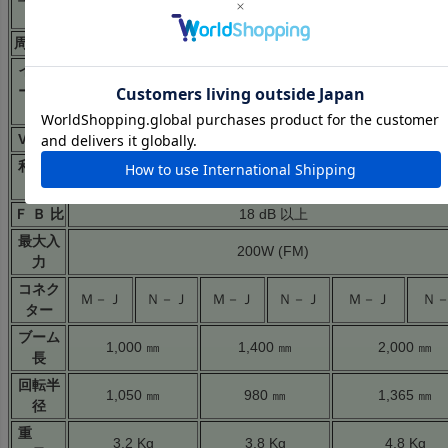
6ele×2列スタック
9ele×2列スタック
12ele×2列スタ
式
周 波 数
430 ～ 440 MHz (fo:435 MHz)
インピ
ーダン
50 Ω
ス
VSWR
1.5 以下 (fo±5.0 MHz)
利
14.8 dBi
16.7 dBi
18.3 dBi
得
Ｆ Ｂ 比
18 dB 以上
最大入
200W (FM)
力
コネク
Ｍ－Ｊ
Ｎ－Ｊ
Ｍ－Ｊ
Ｎ－Ｊ
Ｍ－Ｊ
Ｎ
ター
ブーム
1,000 ㎜
1,400 ㎜
2,000 ㎜
長
回転半
1,050 ㎜
980 ㎜
1,365 ㎜
径
重
3.2 Kg
3.8 Kg
4.8 Kg