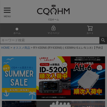
MENU
CQオーム
ホーム
マイページ
カート
HOME
オススメ商品
RY-430N6 (RY430N6) ( 430MHz 6エレNコネ)【予約】