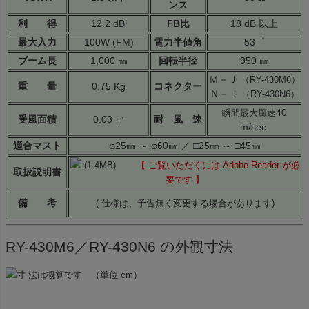
ンス
利 得
12.2 dBi
FB比
18 dB 以上
最大入力
100W (FM)
電力半値角
53゜
ブーム長
1,000 ㎜
回転半径
950 ㎜
Ｍ－Ｊ
（RY-430M6）
重 量
0.75 Kg
コネクター
Ｎ－Ｊ
（RY-430N6）
40
瞬間最大風速
受風面積
0.03 ㎡
耐 風 速
m/sec.
適合マスト
φ25㎜ ～ φ60㎜ ／ □25㎜ ～ □45㎜
(1.4MB)
【 ご覧いただくには Adobe Reader が必
取扱説明書
要です 】
備 考
( 仕様は、予告無く変更する場合があります)
RY-430M6／RY-430N6 の外観寸法
寸 法は概算です （単位 cm）