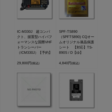
IC-M330J 超コンパ
SPF-TS890
クト、据置型ハイパフ
（SPFTS890) CQオー
ォーマンスな国際VHF
ムオリジナル液晶保護
トランシーバー
シート 【対応】TS-
（ICM330J）【予約】
890S / D【ゆ】
29,800円
4,840円
(税込)
(税込)