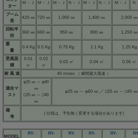
Ｍ－Ｊ
Ｍ－Ｊ
Ｍ－Ｊ
Ｎ－Ｊ
Ｍ－Ｊ
Ｎ－Ｊ
Ｍ－Ｊ
Ｎ
ター
ブーム
420 ㎜
720 ㎜
1,000 ㎜
1,400 ㎜
2,000 ㎜
長
回転半
360 ㎜
660 ㎜
950 ㎜
800 ㎜
1,250 ㎜
径
重
0.4 Kg
0.5 Kg
0.75 Kg
1.1 Kg
1.25 Kg
量
受風面
0.01
0.02
0.03 ㎡
0.04 ㎡
0.06 ㎡
積
㎡
㎡
耐 風 速
40 m/sec.
（ 瞬間最大風速 ）
φ25 ㎜ ～ φ40
適合マ
㎜
φ25 ㎜ ～ φ60 ㎜ ／ □25 ㎜ ～ □45 ㎜
スト
□25 ㎜ ～ □40
㎜
備
( 仕様は、予告無く変更する場合があります)
考
RY-
RY-
RY-
RY-
RY-
RY
MODEL