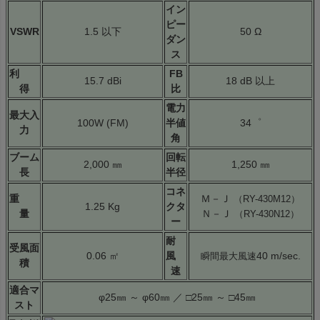
イン
ピー
VSWR
1.5 以下
50 Ω
ダン
ス
利
FB
15.7 dBi
18 dB 以上
得
比
電力
最大入
100W (FM)
半値
34゜
力
角
ブーム
回転
2,000 ㎜
1,250 ㎜
長
半径
コネ
重
Ｍ－Ｊ
（RY-430M12）
1.25 Kg
クタ
量
Ｎ－Ｊ
（RY-430N12）
ー
耐
受風面
0.06 ㎡
風
40 m/sec.
瞬間最大風速
積
速
適合マ
φ25㎜ ～ φ60㎜ ／ □25㎜ ～ □45㎜
スト