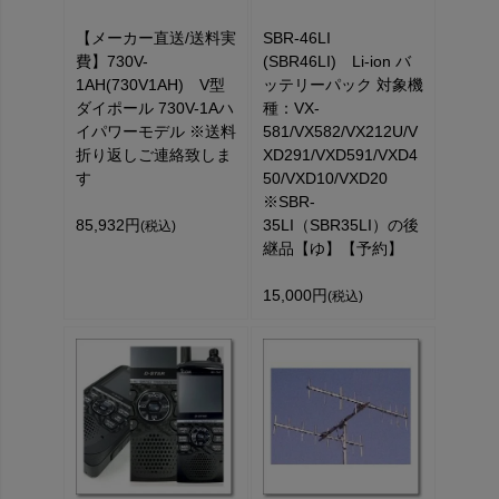
【メーカー直送/送料実
SBR-46LI
費】730V-
(SBR46LI) Li-ion バ
1AH(730V1AH) V型
ッテリーパック 対象機
ダイポール 730V-1Aハ
種：VX-
イパワーモデル ※送料
581/VX582/VX212U/V
折り返しご連絡致しま
XD291/VXD591/VXD4
す
50/VXD10/VXD20
※SBR-
85,932円
35LI（SBR35LI）の後
(税込)
継品【ゆ】【予約】
15,000円
(税込)