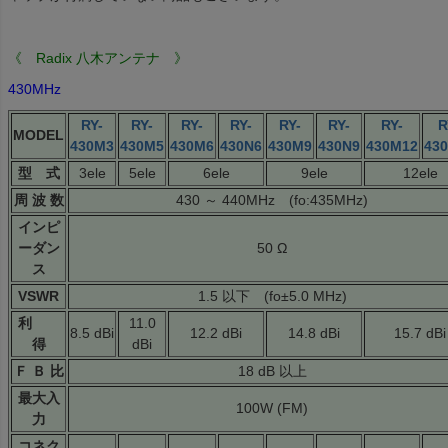
《 Radix 八木アンテナ 》
430MHz
RY-
RY-
RY-
RY-
RY-
RY-
RY-
R
MODEL
430M3
430M5
430M6
430N6
430M9
430N9
430M12
43
型 式
3ele
5ele
6ele
9ele
12ele
周 波 数
430 ～ 440MHz (fo:435MHz)
インピ
ーダン
50 Ω
ス
VSWR
1.5 以下 (fo±5.0 MHz)
利
11.0
8.5 dBi
12.2 dBi
14.8 dBi
15.7 dBi
得
dBi
Ｆ Ｂ 比
18 dB 以上
最大入
100W (FM)
力
コネク