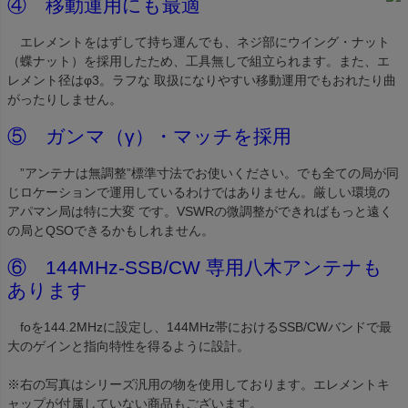
④ 移動運用にも最適
エレメントをはずして持ち運んでも、ネジ部にウイング・ナット
（蝶ナット）を採用したため、工具無しで組立られます。また、エ
レメント径はφ3。ラフな 取扱になりやすい移動運用でもおれたり曲
がったりしません。
⑤ ガンマ（γ）・マッチを採用
”アンテナは無調整”標準寸法でお使いください。でも全ての局が同
じロケーションで運用しているわけではありません。厳しい環境の
アパマン局は特に大変 です。VSWRの微調整ができればもっと遠く
の局とQSOできるかもしれません。
⑥ 144MHz-SSB/CW 専用八木アンテナも
あります
foを144.2MHzに設定し、144MHz帯におけるSSB/CWバンドで最
大のゲインと指向特性を得るように設計。
※右の写真はシリーズ汎用の物を使用しております。エレメントキ
ャップが付属していない商品もございます。