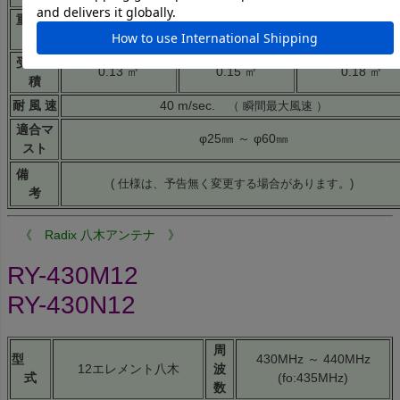
重
3.2 Kg
3.8 Kg
4.8 Kg
量
受風面
0.13 ㎡
0.15 ㎡
0.18 ㎡
積
耐 風 速
40 m/sec.
（ 瞬間最大風速 ）
適合マ
φ25㎜ ～ φ60㎜
スト
備
( 仕様は、予告無く変更する場合があります。)
考
《 Radix 八木アンテナ 》
RY-430M12
RY-430N12
周
型
430MHz ～ 440MHz
12エレメント八木
波
式
(fo:435MHz)
数