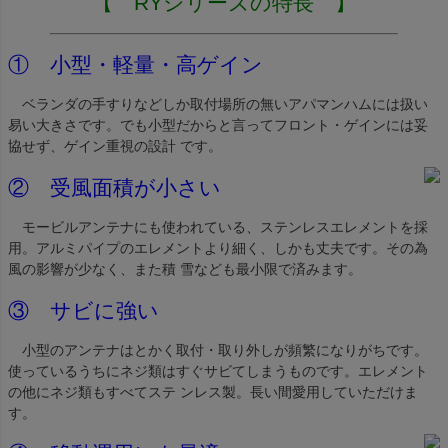
【 RYシリーズの特長 】
① 小型・軽量・高ゲイン
ベランダの手すりなどしか取付場所の無いアパマンハムには扱い
易い大きさです。でも小型だからと言ってフロント・ゲインには妥
協せず、ゲイン重視の設計 です。
② 受風面積が小さい
モービルアンテナにも使われている、ステンレスエレメントを採
用。アルミパイプのエレメントより細く、しかも丈夫です。その為
風の影響が少なく、また積 雪なども最小限で済みます。
③ サビに強い
小型のアンテナはとかく取付・取り外しが頻繁になりがちです。
使っているうちにネジ類はすぐサビてしまうものです。エレメント
の他にネジ類もすべてステ ンレス製。長い間愛用していただけま
す。