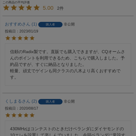
5.00
2
おすすめ
1
非公開
購入者
投稿日
2023/01/19
信頼のRadix製です。直販でも購入できますが、CQオームさ
んのポイントを利用できるため、こちらで購入しました。予
約品ですが、すぐに納品となりました。

軽量、頑丈でゲインも同クラスの八木より高くおすすめで
す。
くしまる
2
非公開
購入者
投稿日
2020/08/17
430MHzはコンテストのときだけベランダにダイヤモンドの
10エレを設置して楽しんでいました。今回ベランダに常設す