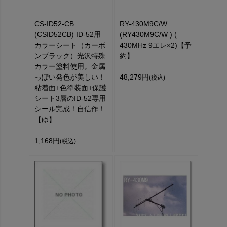
CS-ID52-CB
RY-430M9C/W
(CSID52CB) ID-52用
(RY430M9C/W ) (
カラーシート（カーボ
430MHz 9エレ×2)【予
ンブラック）光沢特殊
約】
カラー塗料使用。金属
っぽい発色が美しい！
48,279円
(税込)
粘着面+色塗装面+保護
シート3層のID-52専用
シール完成！自信作！
【ゆ】
1,168円
(税込)