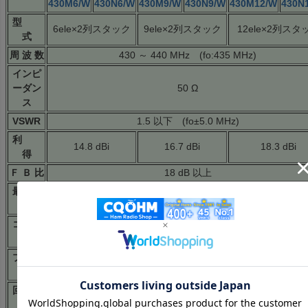
430M6/W
430N6/W
430M9/W
430N9/W
430M12/W
430N
型
6ele×2列スタック
9ele×2列スタック
12ele×2列スタ
式
周 波 数
430 ～ 440 MHz (fo:435 MHz)
インピ
ーダン
50 Ω
ス
VSWR
1.5 以下 (fo±5.0 MHz)
利
14.8 dBi
16.7 dBi
18.3 dBi
得
Ｆ Ｂ 比
18 dB 以上
最大入
200W (FM)
力
コネク
Ｍ－Ｊ
Ｎ－Ｊ
Ｍ－Ｊ
Ｎ－Ｊ
Ｍ－Ｊ
Ｎ
ター
ブーム
1,000 ㎜
1,400 ㎜
2,000 ㎜
長
回転半
1,050 ㎜
980 ㎜
1,365 ㎜
径