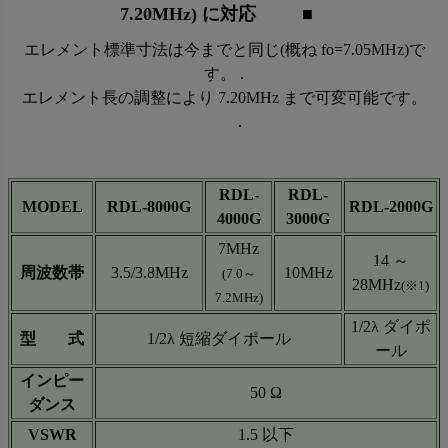
7.20MHz) に対応 ■
エレメント標準寸法は今までと同じ(概ね fo=7.05MHz)で
す。 .
エレメント長の調整により 7.20MHz まで可変可能です。
.
RDL-
RDL-
MODEL
RDL-8000G
RDL-2000G
4000G
3000G
7MHz
14 ～
周波数帯
3.5/3.8MHz
10MHz
(7.0～
28MHz
(※1)
7.2MHz)
1/2λ ダイポ
型 式
1/2λ 短縮ダイポール
ール
インピー
50 Ω
ダンス
VSWR
1.5 以下