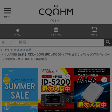
MENU
CQオーム
ホーム
マイページ
カート
HOME
オススメ商品
【大型個別送料】RDL-4000G (RDL4000G) ( 7MHz) ロングサイズV型ダイポー
ル片側約5.2m ※RDL-4000後継品