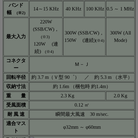
バンド
14～15 KHz
40 KHz
100 KHz
0.5 ～ 1 MHz
幅
(※2)
220W
(SSB/CW)，
300W (SSB/CW)，
300W (All
最大入力
(※3)
150W (連続)
Mode)
(※4)
120W (連
続)
(※4)
コネクタ
Ｍ－Ｊ
ー
回転半径
約 3.7 m（Ｖ型 90゜） ／ 約 5.3 m （水平）
収納寸法
約 1.6m （梱包時 約1.4m）
重 量
2.3 Kg
2.0 Kg
受風面積
0.12 ㎡
耐 風 速
瞬間最大風速 30 m/sec.
適合マス
φ32mm ～ φ60mm
ト