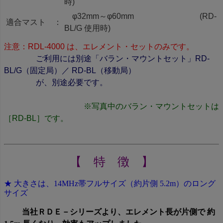
時)
φ32mm～φ60mm (RD-
適合マスト ：
BL/G 使用時)
注意：RDL-4000 は、エレメント・セットのみです。
ご利用には別途「バラン・マウントセット」RD-
BL/G（固定局）／ RD-BL（移動局）
が、別途必要です。
※写真中のバラン・マウントセットは
［RD-BL］です。
【 特 徴 】
★ 大きさは、14MHz帯フルサイズ（約片側 5.2m）のロング
サイズ
当社ＲＤＥ－シリーズより、エレメント長が片側で 約