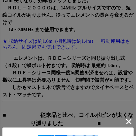
1.5m 長くなり、効率もアップしました。
ＲＤＬ－２０００Ｇは、14MHz フルサイズですので、短
縮コイルがありません。従ってエレメントの長さを変えるだ
けで
14～30MHz まで使用できます。
★ 収納サイズは約1.6m（梱包時は約1.4m） 移動運用はも
ちろん、固定局でも使用できます。
エレメントは、ＲＤＥ－シリーズと同じ振り出し式
（４段）で蝶ボルト付きです。収納時は 最短約 1.6m 。
ＲＤＥ－シリース同様一度fo調整を済ませれば、設営や
撤収に工具等は必要ありません。短時間で設営が可能です。
しかもマスト１本で設営できますのでタイヤベースとベ
スト・マッチです。
■ 従来品と比べ、コイルボビンが太くな
り減りました ■
コイルボビンが太くなるとコイルの直径が太くなりますので