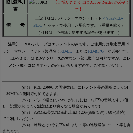
取扱説明
(730KB)
【 ご覧いただくには Adobe Reader が必要で
書
す 】
上記仕様は、バ ラン・マウントセット
< /span>RD-
備 考
BL/G
と セットで使用した場合です。（重量を除く）
( 仕様は、予告無く変更する場合があります。)
【注意】 RDL-シリーズはエレメントのみです。ご使用には別途専用バ
ラン・マウントセット（製品名：
RD-BL
または
RD-BL/G
）が必要です。
RD-VB または RD-V シリーズのマウント部は取付は可能ですが、エレ
メント取付部に強度不足の恐れがありますので、ご注意ください。
(※1) RDL-2000G の周波数は、エレメント長の調整により14
～30MHzの範囲で可変できます。
(※2) バンド幅とはVSWRがおおむね1.5以下の帯域です。(但
し、設置状況により測定値より狭くなる場合があります)
(※3) 3.8MHz帯(3.7MHz以上)は 120w(SSB/CW)，60w(連続）
でご利用ください。
(※4) 連続とは5分以下のキャリア等の連続送信でRTTY等も含
まれます。