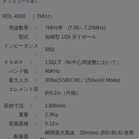
レビューを書く
RDL-4000 （ 7MHz）
周波数帯 ：
7MHz帯 (7.00～7.20MHz)
型式 ：
短縮型 1/2λ ダイポール
インピーダンス
50Ω
：
ＶＳＷＲ ：
1.5以下（fo:中心周波数において）
バンド幅 ：
40KHz
最大入力 ：
300w(SSB/CW)／150w(All Mode)
エレメント長
約5.2m（片側）
：
収納寸法 ：
1,600mm
重量 ：
2.3Kg
受風面積 ：
0.12㎡
瞬間最大風速 30m/sec. (RD-BL/G 使用
耐風速 ：