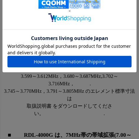
生じる損失が減少します。
更に RDL-8000G は線材も太くなりましたので耐入力が up
しました。 .
■ RDL-8000G は 3.5MHz帯他 3.8MHz
帯 に対応 ■
3.500～3.575MHz のエレメント標準寸法は今までと同じで
す。
3.599～3.612MHz，3.680～3.687MHz,3.702～
3.716MHz， .
3.745～3.770MHz，3.791～3.805MHz のエレメント標準寸法
は
取扱説明書 をダウンロードしてくださ
い。 .
■ RDL-4000G は、7MHz帯の帯域拡張(7.00～