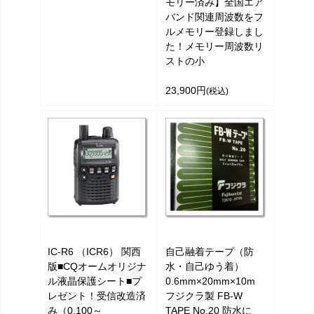
モリー済み】全国エア
バンド関連周波数をフ
ルメモリー登録しまし
た！メモリー周波数リ
ストの小
23,900円
(税込)
IC-R6 （ICR6） 関西
自己融着テープ（防
版■CQオームオリジナ
水・自己ゆう着）
ル液晶保護シート■プ
0.6mm×20mm×10m
レゼント！受信改造済
フジクラ製 FB-W
み（0.100～
TAPE No.20 防水に