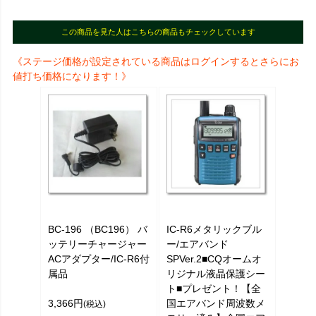
この商品を見た人はこちらの商品もチェックしています
《ステージ価格が設定されている商品はログインするとさらにお
値打ち価格になります！》
BC-196 （BC196） バ
IC-R6メタリックブル
ッテリーチャージャー
ー/エアバンド
ACアダプター/IC-R6付
SPVer.2■CQオームオ
属品
リジナル液晶保護シー
ト■プレゼント！【全
3,366円
国エアバンド周波数メ
(税込)