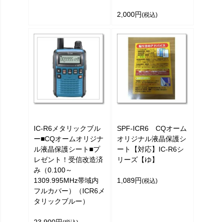
2,000円
(税込)
IC-R6メタリックブル
SPF-ICR6 CQオーム
ー■CQオームオリジナ
オリジナル液晶保護シ
ル液晶保護シート■プ
ート【対応】IC-R6シ
レゼント！受信改造済
リーズ【ゆ】
み（0.100～
1309.995MHz帯域内
1,089円
(税込)
フルカバー）（ICR6メ
タリックブルー）