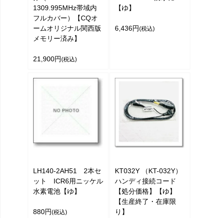
1309.995MHz帯域内
【ゆ】
フルカバー）【CQオ
ームオリジナル関西版
6,436円
(税込)
メモリー済み】
21,900円
(税込)
LH140-2AH51 2本セ
KT032Y （KT-032Y）
ット ICR6用ニッケル
ハンディ接続コード
水素電池【ゆ】
【処分価格】【ゆ】
【生産終了・在庫限
880円
り】
(税込)