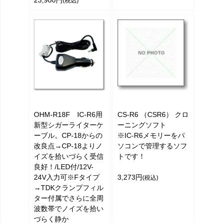
23,900円
(税込)
OHM-R18F IC-R6用
CS-R6 （CSR6） クロ
新型シガーライターケ
ーニングソフト
ーブル。CP-18からの
※IC-R6メモリーをパ
改良点→CP-18よりノ
ソコンで管理するソフ
イズを拾いづらく受信
トです！
良好！/LED付/12V-
24V入力可※Fタイプ
3,273円
(税込)
→TDKクランプフィル
ター付属でさらに全周
波数帯でノイズを拾い
づらく静か