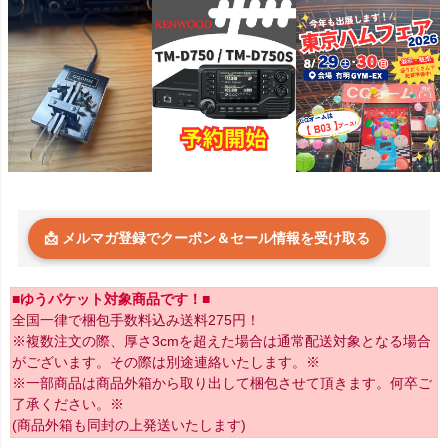
📩 メルマガ登録でクーポン＆セール情報を受け取る
■ゆうパケット対象商品です！■
全国一律で梱包手数料込み送料275円！
※複数注文の際、厚さ3cmを超えた場合は通常配送対象となる場合
がございます。その際は別途連絡いたします。※
※一部商品は商品外箱から取り出して梱包させて頂きます。何卒ご
了承ください。※
(商品外箱も同封の上発送いたします)