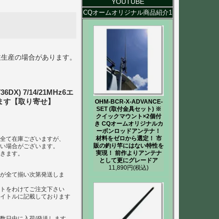
YOUTUBE
CQオームオリジナル商品紹介1
注生産の場合があります。
X) 7/14/21MHz6エ
ます【取り寄せ】
OHM-BCR-X-ADVANCE-
SET (取付金具セット) ※
クイックマウント×2個付
き CQオームオリジナルカ
ーボンロッドアンテナ！
材料をゼロから選定！ 市
ば全て在庫ございますが、
販の釣り竿にはない特性を
ない場合がございます。
実現！ 前作よりアンテナ
だきます。
として更にグレードア
11,890円
(税込)
らが全て揃い次第発送しま
ートをわけてご注文下さい
タイトルに記載しております
数日中に入荷/発送します