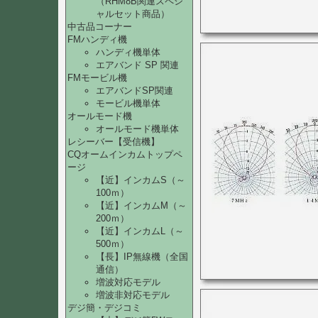
（RHM8B関連スペシ
ャルセット商品）
中古品コーナー
FMハンディ機
ハンディ機単体
エアバンド SP 関連
FMモービル機
エアバンドSP関連
モービル機単体
オールモード機
オールモード機単体
レシーバー【受信機】
CQオームインカムトップペ
ージ
【近】インカムS（～
100ｍ）
【近】インカムM（～
200ｍ）
【近】インカムL（～
500ｍ）
【長】IP無線機（全国
通信）
増波対応モデル
増波非対応モデル
デジ簡・デジコミ