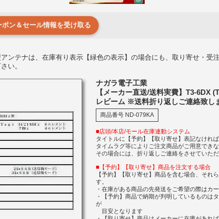
クーポン＆セール情報を受け取る
型アンテナは、在庫有り表示【緑色の表示】の場合にも、取り寄せ・受
下さい。
ナガラ電子工業
【メーカー直送/送料実費】T3-6DX (T36D
レビーム ※送料折り返しご連絡致し
商品番号
ND-079KA
■店頭/本店/モール在庫連動システム
タイトルに【予約】【取り寄せ】表記なけれ
タイムラグ等によりご注文商品がご用意でき
その場合には、折り返しご連絡をさせていた
■【予約】【取り寄せ】商品を注文する場合
【予約】【取り寄せ】商品を含む場合、それ
す。
・在庫がある商品の先発送をご希望の際はカ
・【予約】商品で納期が判明しているものは
が
目安となります
・【取り寄せ】商品はメーカーに在庫があれば