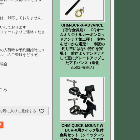
ます
）は、対応しておりません。
は
OHM-BCR-X-ADVANCE
いしております
（取付金具別） CQオー
、フォームよりご連絡くださ
ムオリジナルカーボンロッ
ドアンテナ第二弾！ 材料
をゼロから選定！ 市販の
釣り竿にはない特性を実
品の入荷時や予約開始時にメ
現！ 前作よりアンテナと
ール」のご登録をどうぞ。
して更にグレードアップし
たアドバンス（進化
た場合
8,502円
(税込)
ころ
お気に入りに登録する
OHM-QUICK-MOUNT-W
BCR-X用クイック取付
金具セット（クイックマウ
ント×2個セット）この簡