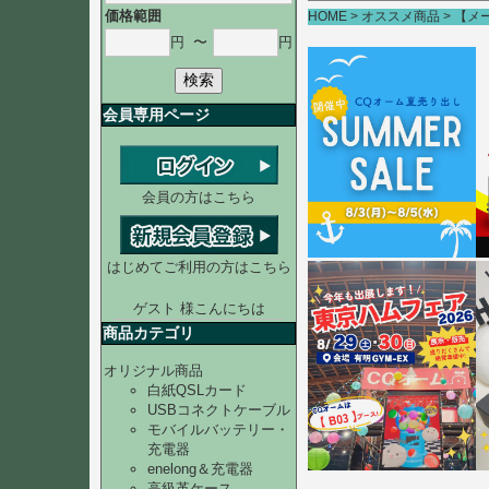
価格範囲
HOME
オススメ商品
【メー
円
〜
円
検索
会員専用ページ
会員の方はこちら
はじめてご利用の方はこちら
ゲスト 様こんにちは
商品カテゴリ
オリジナル商品
白紙QSLカード
USBコネクトケーブル
モバイルバッテリー・
充電器
enelong＆充電器
高級革ケース