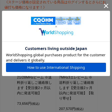
《ステージ価格が設定されている商品はログインするとさらにお
値打ち価格になります！》
【メーカー直送/送料実
【メーカー直送/送料実
費】【受注生産】
費】【受注生産】A-
218A （218A)
340SII(A-340S2)
21/28MHzビーム ※送
7MHz3エレビーム ※
料折り返しご連絡致し
送料折り返しご連絡致
ます【受注後2ヶ月以
します【受注後2ヶ月
内に発送可能】
以内に発送可能】【取
り寄せ】
73,656円
(税込)
207,570円
(税込)