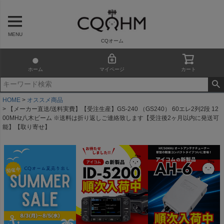
MENU
CQオーム
ホーム
マイページ
カート
HOME
オススメ商品
【メーカー直送/送料実費】【受注生産】GS-240 （GS240） 60エレ2列2段 12
00MHz八木ビーム ※送料は折り返しご連絡致します【受注後2ヶ月以内に発送可
能】【取り寄せ】