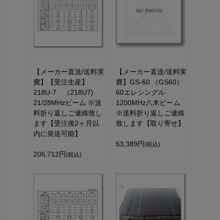
【メーカー直送/送料実
【メーカー直送/送料実
費】【受注生産】
費】GS-60 （GS60）
218U-7 （218U7)
60エレシングル
21/28MHzビーム ※送
1200MHz八木ビーム
料折り返しご連絡致し
※送料折り返しご連絡
ます【受注後2ヶ月以
致します【取り寄せ】
内に発送可能】
53,389円
(税込)
206,712円
(税込)