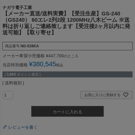
ナガラ電子工業
【メーカー直送/送料実費】【受注生産】GS-240
（GS240） 60エレ2列2段 1200MHz八木ビーム ※送
料は折り返しご連絡致します【受注後2ヶ月以内に発
送可能】【取り寄せ】
商品番号
ND-028KA
メーカー希望小売価格
¥
447,700
のところ
¥
380,545
当店特別価格
税込
[
3,805
ポイント進呈 ]
送料個別
お気に入りに登録する
カートに入れる
レビューを書く