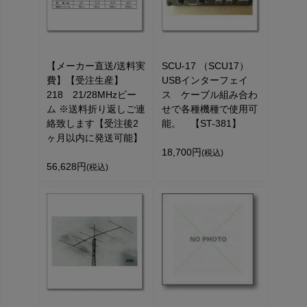
【メーカー直送/送料実
SCU-17 （SCU17）
費】【受注生産】
USBインターフェイ
218 21/28MHzビー
ス ケーブル組み合わ
ム ※送料折り返しご連
せで各種機種で使用可
絡致します【受注後2
能。 【ST-381】
ヶ月以内に発送可能】
18,700円
(税込)
56,628円
(税込)