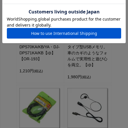
SPF-DPS70
ICOMロゴ Ver.2 アイ
（SPFDPS70）CQオ
コム情報機器USB（ロ
ームオリジナル液晶保
ゴVer.／32GB）アイコ
護シート【対応】DJ-
ムのロゴが光る、キー
DPS70KA/KB/YA・DJ-
タイプ型USBメモリ。
DPS71KA/KB【ゆ】
車のカギのようなフォ
【OR-193】
ルムで実用性と遊び心
を両立。【ゆ】
1,210円
(税込)
1,980円
(税込)