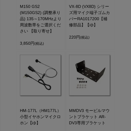
M150 GS2
VX-8D (VX8D) シリー
(M150GS2) (調整承り
ズ用マイク端子ゴムカ
品) 135～170MHzより
バーRA1017200【補
周波数帯をご選択くだ
修部品】【ゆ】
さい 【取り寄せ】
220円
(税込)
3,850円
(税込)
HM-177L（HM177L）
MMDV3 モービルマウ
小型イヤホンマイクロ
ントブラケット AR-
ホン【ゆ】
DV3専用ブラケット