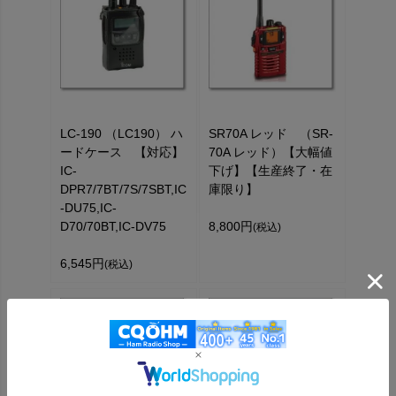
LC-190 （LC190） ハ
SR70A レッド （SR-
ードケース 【対応】
70A レッド）【大幅値
IC-
下げ】【生産終了・在
DPR7/7BT/7S/7SBT,IC
庫限り】
-DU75,IC-
D70/70BT,IC-DV75
8,800円
(税込)
6,545円
(税込)