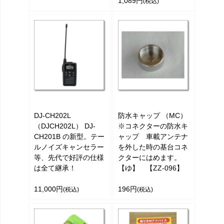
1,089円
(税込)
DJ-CH202L
防水キャップ （MC）
（DJCH202L） DJ-
※コネクターの防水キ
CH201B の新型。テー
ャップ 車載アンテナ
ルノイズキャンセラー
を外した時の基台コネ
等、先代で好評の仕様
クターにはめます。
は全て継承！
【ゆ】 【ZZ-096】
11,000円
196円
(税込)
(税込)