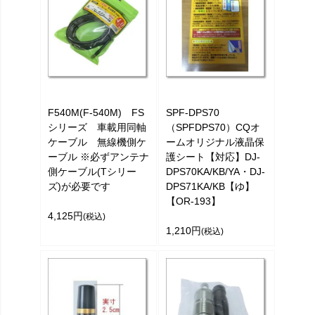
F540M(F-540M) FS
SPF-DPS70
シリーズ 車載用同軸
（SPFDPS70）CQオ
ケーブル 無線機側ケ
ームオリジナル液晶保
ーブル ※必ずアンテナ
護シート【対応】DJ-
側ケーブル(Tシリー
DPS70KA/KB/YA・DJ-
ズ)が必要です
DPS71KA/KB【ゆ】
【OR-193】
4,125円
(税込)
1,210円
(税込)