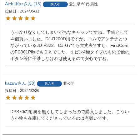
Aichi-Kaz
15
愛知県
60代
男性
購入者
投稿日
2024/05/31
うっかりなくしてしまいがちなキャップですね。予備として
４個買いました。DJ-R200D用ですが、コムでアンテナとつ
ながっているJD-P322、DJ-G7でも大丈夫ですし、FirstCom
のFC301PlisでもＯＫでした。１ピン4極タイプのもので他の
ボタン等に干渉しなければ使えるので安心ですね。
kazuw
38
非公開
購入者
投稿日
2024/02/26
DPS70の附属を無くしてしまったので購入しました。こうい
う小物も在庫してくださっているのは有難いです。