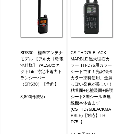
SRS30 標準アンテナ
CS-THD75-BLACK-
モデル 【アルカリ乾電
MARBLE 黒大理石カ
池仕様】 YAESUコネ
ラー TH-D75用カラー
クトLite 特定小電力ト
シートです！光沢特殊
ランシーバー
カラー塗料使用。金属
（SRS30）【予約】
っぽい発色が美しい！
粘着面+色塗装面+保護
8,800円
シート3層シール※無
(税込)
線機本体含まず
(CSTHD75BLACKMA
RBLE)【対応】TH-
D75【