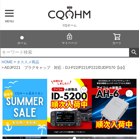
MENU
CQオーム
ホーム
マイページ
カート
HOME
オススメ商品
ADJP221 プラグキャップ 対応：DJ-P22/P221/P222/DJDPS70【ゆ】