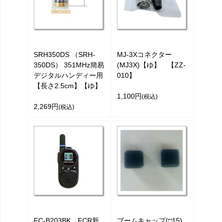
SRH350DS （SRH-
MJ-3Xコネクター
350DS） 351MHz簡易
(MJ3X)【ゆ】 【ZZ-
デジタルハンディー用
010】
【長さ2.5cm】【ゆ】
1,100円
(税込)
2,269円
(税込)
FC-B203BK FCR新
ブームキャップ(□15)