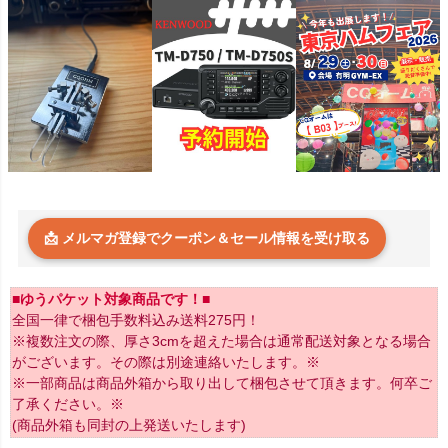
📩 メルマガ登録でクーポン＆セール情報を受け取る
■ゆうパケット対象商品です！■
全国一律で梱包手数料込み送料275円！
※複数注文の際、厚さ3cmを超えた場合は通常配送対象となる場合
がございます。その際は別途連絡いたします。※
※一部商品は商品外箱から取り出して梱包させて頂きます。何卒ご
了承ください。※
(商品外箱も同封の上発送いたします)