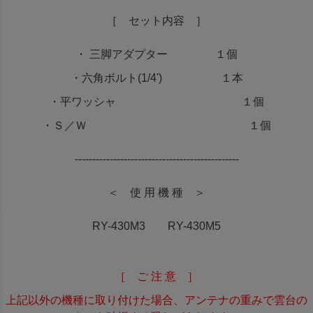
［ セット内容 ］
・ 三脚アダプター １個
・六角ボルト(1/4') １本
・平ワッシャ １個
・Ｓ／Ｗ １個
-----------------------------------------------
＜ 使 用 機 種 ＞
RY-430M3 RY-430M5
［ ご 注 意 ］
上記以外の機種に取り付けた場合、アンテナの重みで雲台の