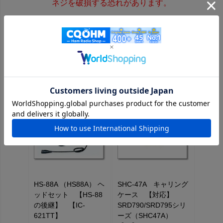
ネジを破損する恐れがあります。
この商品を見た人はこちらの商品もチェックしています
《ステージ価格が設定されている商品はログインするとさらにお
値打ち価格になります！》
HS-88A （HS88A） ヘ
SHC-47A キャリング
ッドセット 【HS-88
ケース 【対応】
の後継】 【IC-
SRD790/SRD795シリ
621TT】
ーズ（SHC47A）