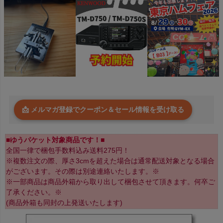
📩 メルマガ登録でクーポン＆セール情報を受け取る
■ゆうパケット対象商品です！■
全国一律で梱包手数料込み送料275円！
※複数注文の際、厚さ3cmを超えた場合は通常配送対象となる場合
がございます。その際は別途連絡いたします。※
※一部商品は商品外箱から取り出して梱包させて頂きます。何卒ご
了承ください。※
(商品外箱も同封の上発送いたします)