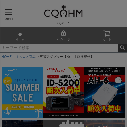
MENU
CQオーム
ホーム
マイページ
カート
HOME
オススメ商品
三脚アダプター【ゆ】【取り寄せ】