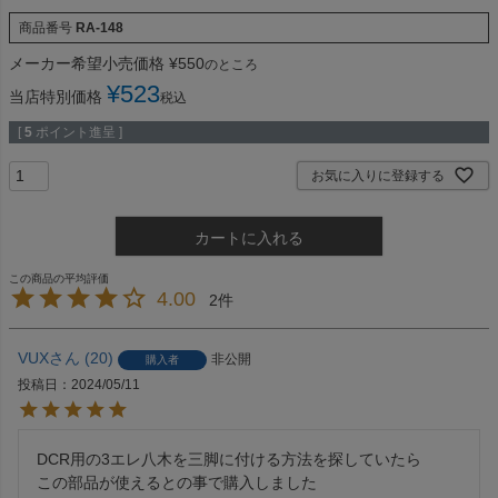
商品番号
RA-148
メーカー希望小売価格
¥
550
のところ
¥
523
当店特別価格
税込
[
5
ポイント進呈 ]
お気に入りに登録する
カートに入れる
4.00
2
VUX
20
非公開
購入者
投稿日
2024/05/11
DCR用の3エレ八木を三脚に付ける方法を探していたら

この部品が使えるとの事で購入しました
