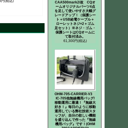
43円
(税込)
CAA500mark2/改 CQオ
ームオリジナルパーツ4点
を足して使いやすさ大幅グ
レードアップ！（保護シー
ト＋USB給電ケーブル＋
ローレットネジ×2＋ゴム
足セット）※ネジ・ゴム・
保護シートはCQオームに
て取付済み。
61,300円
(税込)
OHM-705-CARRIER-V3
IC-705他無線機用バッグ/
移動運用に最適！『無線大
好き！』毎日のように移動
運用している弊社技術スタ
ッフが、自分の欲しい機能
を盛り込んで作った『無線
機用バッグ』です！(OHM