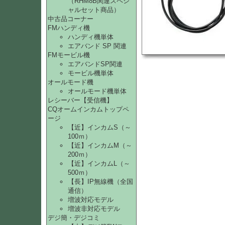
（RHM8B関連スペシ
ャルセット商品）
中古品コーナー
FMハンディ機
ハンディ機単体
エアバンド SP 関連
FMモービル機
エアバンドSP関連
モービル機単体
オールモード機
オールモード機単体
レシーバー【受信機】
CQオームインカムトップペ
ージ
【近】インカムS（～
100ｍ）
【近】インカムM（～
200ｍ）
【近】インカムL（～
500ｍ）
【長】IP無線機（全国
通信）
増波対応モデル
増波非対応モデル
デジ簡・デジコミ