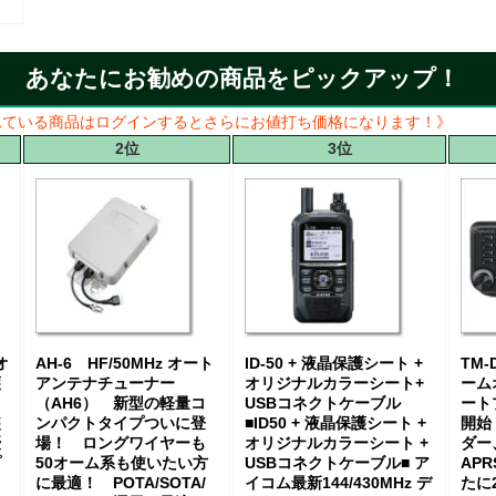
あなたにお勧めの商品をピックアップ！
れている商品はログインするとさらにお値打ち価格になります！》
2位
3位
オ
AH-6 HF/50MHz オート
ID-50 + 液晶保護シート +
TM-
護
アンテナチューナー
オリジナルカラーシート+
ーム
（AH6） 新型の軽量コ
USBコネクトケーブル
ート
装
ンパクトタイプついに登
■ID50 + 液晶保護シート +
開始
優
場！ ロングワイヤーも
オリジナルカラーシート +
ダー
プ
50オーム系も使いたい方
USBコネクトケーブル■ ア
AP
に最適！ POTA/SOTA/
イコム最新144/430MHz デ
たに2