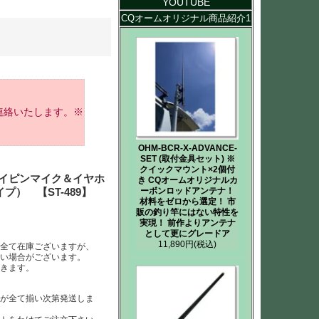
YOUTUBE
CQオームオリジナル商品紹介1
連絡いたします。※
OHM-BCR-X-ADVANCE-
SET (取付金具セット) ※
クイックマウント×2個付
小型タイピンマイク＆イヤホ
き CQオームオリジナルカ
ーボンロッドアンテナ！
） 【ST-489】
材料をゼロから選定！ 市
販の釣り竿にはない特性を
実現！ 前作よりアンテナ
として更にグレードア
11,890円
(税込)
ば全て在庫ございますが、
ない場合がございます。
だきます。
らが全て揃い次第発送しま