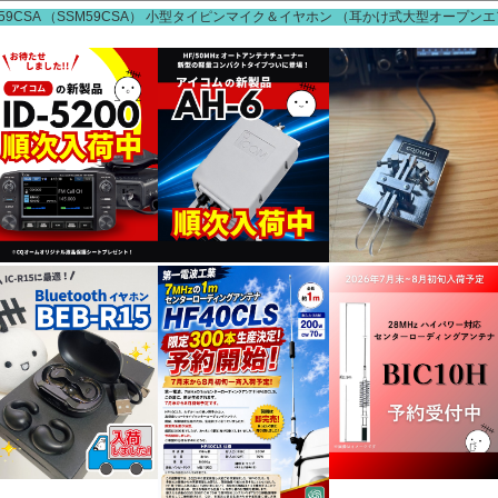
-59CSA （SSM59CSA） 小型タイピンマイク＆イヤホン （耳かけ式大型オープンエ