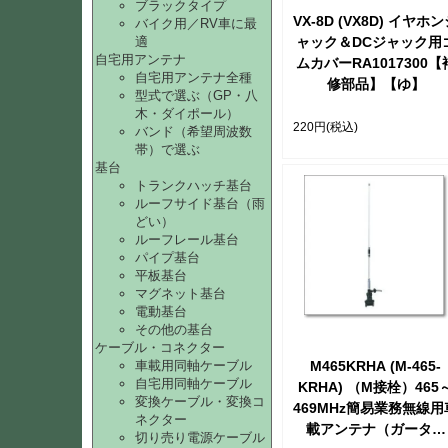
ブラックタイプ
VX-8D (VX8D) イヤホ
バイク用／RV車に最
ャック＆DCジャック用
適
自宅用アンテナ
ムカバーRA1017300【
自宅用アンテナ全種
修部品】【ゆ】
型式で選ぶ（GP・八
木・ダイポール）
220円
(税込)
バンド（希望周波数
帯）で選ぶ
基台
トランクハッチ基台
ルーフサイド基台（雨
どい）
ルーフレール基台
パイプ基台
平板基台
マグネット基台
電動基台
その他の基台
ケーブル・コネクター
M465KRHA (M-465-
車載用同軸ケーブル
自宅用同軸ケーブル
KRHA) （M接栓）465
変換ケーブル・変換コ
469MHz簡易業務無線用
ネクター
載アンテナ（ガーター
切り売り電源ケーブル