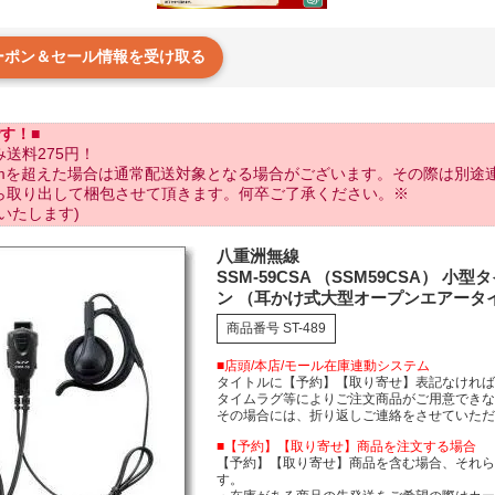
クーポン＆セール情報を受け取る
す！■
送料275円！
cmを超えた場合は通常配送対象となる場合がございます。その際は別途
ら取り出して梱包させて頂きます。何卒ご了承ください。※
いたします)
八重洲無線
SSM-59CSA （SSM59CSA） 
ン （耳かけ式大型オープンエアータイプ
商品番号
ST-489
■店頭/本店/モール在庫連動システム
タイトルに【予約】【取り寄せ】表記なけれ
タイムラグ等によりご注文商品がご用意でき
その場合には、折り返しご連絡をさせていた
■【予約】【取り寄せ】商品を注文する場合
【予約】【取り寄せ】商品を含む場合、それ
す。