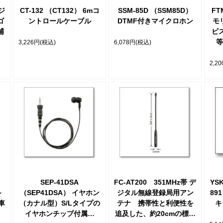
ンジ
CT-132 （CT132） 6mコ
SSM-85D （SSM85D）
FT
ゴ
ントロールケーブル
DTMF付きマイクロホン
モ
補
ビス
等
3,226円
(税込)
6,078円
(税込)
2,2
SEP-41DSA
FC-AT200 351MHz帯 デ
YSK
～
（SEP41DSA） イヤホン
ジタル無線登録局用アン
89
車
（カナル型）S/Lタイプの
テナ 携帯性と利便性を
キ
イヤホンチップ付属
追及した、約20cmの標準