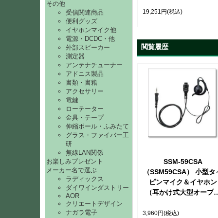
型）【約0.75m】【取
その他
寄せ】
19,251円
(税込)
受信関連商品
便利グッズ
イヤホンマイク他
電源・DCDC・他
閲覧履歴
外部スピーカー
測定器
アンテナチューナー
アドニス製品
書類・書籍
アクセサリー
電鍵
ローテーター
金具・テープ
伸縮ポール・ふみたて
グラス・ファイバー工
研
無線LAN関係
お楽しみプレゼント
SSM-59CSA
メーカー名で選ぶ
（SSM59CSA） 小型タ
ラディックス
ピンマイク＆イヤホン
ダイワインダストリー
（耳かけ式大型オープ
AOR
エアータイプ） 【ST
クリエートデザイン
ナガラ電子
489】
3,960円
(税込)