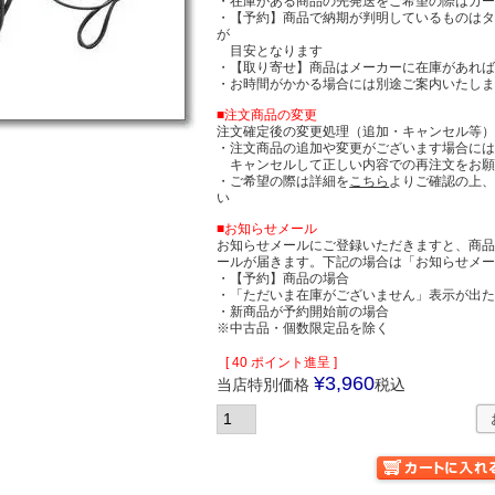
・在庫がある商品の先発送をご希望の際はカ
・【予約】商品で納期が判明しているものは
が
目安となります
・【取り寄せ】商品はメーカーに在庫があれば
・お時間がかかる場合には別途ご案内いたし
■注文商品の変更
注文確定後の変更処理（追加・キャンセル等
・注文商品の追加や変更がございます場合に
キャンセルして正しい内容での再注文をお願
・ご希望の際は詳細を
こちら
よりご確認の上
い
■お知らせメール
お知らせメールにご登録いただきますと、商
ールが届きます。下記の場合は「お知らせメ
・【予約】商品の場合
・「ただいま在庫がございません」表示が出
・新商品が予約開始前の場合
※中古品・個数限定品を除く
[
40
ポイント進呈 ]
¥
3,960
当店特別価格
税込