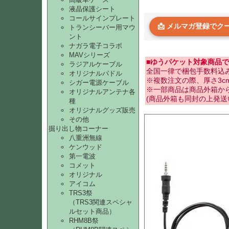
液晶保護シート
コールサインプレート
📩 メルマガ登録で
トランシーバー用マウ
ント
ナガラ電子コラボ
MAVシリーズ
■ゆうパケット対象商品で
ラジアルケーブル
全国一律で梱包手数料込み
オリジナルパドル
※複数注文の際、厚さ3
シガー電源ケーブル
※一部商品は商品外箱か
オリジナルアンテナ各
(商品外箱も同封の上発送
種
オリジナルグッズ販売
その他
掘り出し物コーナー
八重洲無線
ケンウッド
第一電波
コメット
オリジナル
アイコム
TRS3祭
（TRS3関連スペシャ
ルセット商品）
RHM8B祭