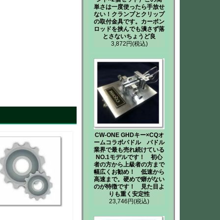
単さは一度使ったら手放せ
ない！クランプとクリップ
の取付金具です。カーボン
ロッドを挟んでも潰さず落
とさないちょうど良
3,872円
(税込)
CW-ONE GHDキー×CQオ
ームコラボパドル パドル
業界で最も売れ続けている
NO.1モデルです！ 初心
者の方から上級者の方まで
幅広くお勧め！ 低速から
高速まで。硬めで癖がない
のが特徴です！ 見た目よ
りも重く安定性
23,746円
(税込)