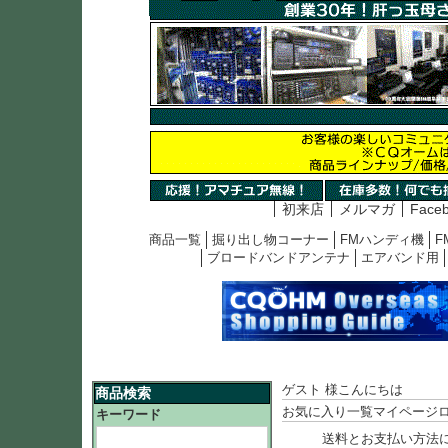
初来店
メルマガ
Face
商品一覧
掘り出し物コーナー
FMハンディ機
F
ブロードバンドアンテナ
エアバンド用
ゲスト 様こんにちは
商品検索
お気に入り一覧
マイページ
キーワード
送料とお支払い方法