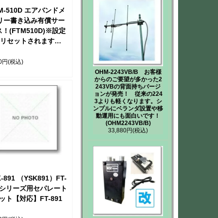
M-510D エアバンドメ
リー書き込み有償サー
！(FTM510D)※設定
リセットされますの
で、ご了承ください
※【手続き】
00円
(税込)
OHM-2243VB/B お客様
からのご要望が多かった2
243VBの背面持ちバージ
ョンが発売！ 従来の224
3よりも軽くなります。シ
ンプルにベランダ設置や移
動運用にも面白いです！
(OHM2243VB/B)
33,880円
(税込)
-891 （YSK891）FT-
1シリーズ用セパレート
ット【対応】FT-891