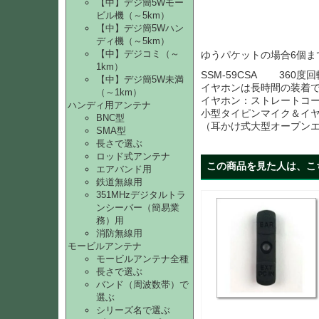
【中】デジ簡5Wモー
ビル機（～5km）
【中】デジ簡5Wハン
ディ機（～5km）
【中】デジコミ（～
ゆうパケットの場合6個ま
1km）
SSM-59CSA 360
【中】デジ簡5W未満
イヤホンは長時間の装着
（～1km）
イヤホン：ストレートコ
ハンディ用アンテナ
小型タイピンマイク＆イ
BNC型
（耳かけ式大型オープン
SMA型
長さで選ぶ
ロッド式アンテナ
この商品を見た人は、こ
エアバンド用
鉄道無線用
351MHzデジタルトラ
ンシーバー（簡易業
務）用
消防無線用
モービルアンテナ
モービルアンテナ全種
長さで選ぶ
バンド（周波数帯）で
選ぶ
シリーズ名で選ぶ