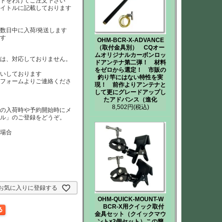
ートをわけてご注文下さい
タイトルに記載しております
数日中に入荷/発送します
ます
OHM-BCR-X-ADVANCE
（取付金具別） CQオー
ムオリジナルカーボンロッ
）は、対応しておりません。
ドアンテナ第二弾！ 材料
は
をゼロから選定！ 市販の
いしております
釣り竿にはない特性を実
、フォームよりご連絡くださ
現！ 前作よりアンテナと
して更にグレードアップし
たアドバンス（進化
8,502円
(税込)
品の入荷時や予約開始時にメ
ール」のご登録をどうぞ。
た場合
お気に入りに登録する
OHM-QUICK-MOUNT-W
BCR-X用クイック取付
金具セット（クイックマウ
ント×2個セット）この簡