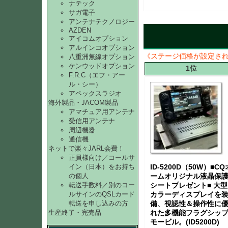
ナテック
サガ電子
アンテナテクノロジー
AZDEN
アイコムオプション
アルインコオプション
《ステージ価格が設定さ
八重洲無線オプション
ケンウッドオプション
1位
F.R.C（エフ・アー
ル・シー）
アペックスラジオ
海外製品・JACOM製品
アマチュア用アンテナ
受信用アンテナ
周辺機器
通信機
ネットで楽々JARL会費！
正員様向け／コールサ
イン（日本）をお持ち
ID-5200D（50W）■CQ
の個人
ームオリジナル液晶保
転送手数料／別のコー
シートプレゼント■ 大型
ルサインのQSLカード
カラーディスプレイを
転送を申し込みの方
備、視認性＆操作性に
生産終了・完売品
れた多機能フラグシッ
モービル。(ID5200D)