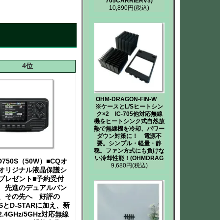
705CARRIERV3)
10,890円
(税込)
4位
OHM-DRAGON-FIN-W
※ケースとL/Sヒートシン
ク×2 IC-705他対応無線
機をヒートシンク式自然放
熱で無線機を冷却、パワー
ダウン対策に！ 電源不
要。シンプル・軽量・静
穏。ファン方式にも負けな
い冷却性能！(OHMDRAG
D750S（50W）■CQオ
9,680円
(税込)
オリジナル液晶保護シ
プレゼント■予約受付
 先進のデュアルバン
、その先へ 好評の
RSとD-STARに加え、新
.4GHz/5GHz対応無線