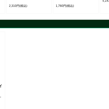
り
【ST-496】
タイプ【20cm】
5,1
（FCAT200）【ゆ】
2,310円
(税込)
1,760円
(税込)
イ
ン
-