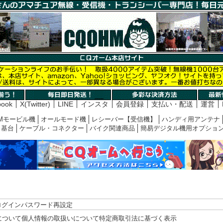
book
X(Twitter)
LINE
インスタ
会員登録
支払い・配送
運営
Mモービル機
オールモード機
レシーバー【受信機】
ハンディ用アンテナ
基台
ケーブル・コネクター
バイク関連商品
簡易デジタル機用オプショ
ログイン
パスワード再設定
について
個人情報の取扱いについて
特定商取引法に基づく表示