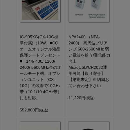
IC-905XG(CX-10G標
NPA2400 （NPA-
準付属)（10W）■CQ
2400) 高周波プリア
オームオリジナル液晶
ンプ 500-2500MHz 弱
保護シートプレゼント
い電波を拾う/受信能力
■ 144/ 430/ 1200/
向上
2400/ 5600MHz帯のオ
MicroUSB/CR2032運
ールモード機。オプシ
用可能【取り寄せ】
ョンユニット（CX-
【納期未定】※納期お
10G）の装着で10GHz
問い合わせ下さい
帯（10.1/10.4GHz帯）
にも対応。
11,220円
(税込)
552,800円
(税込)