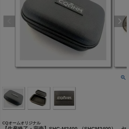
CQオームオリジナル
【生産終了・完売】SHC-M2400 （SHCM2400） セ