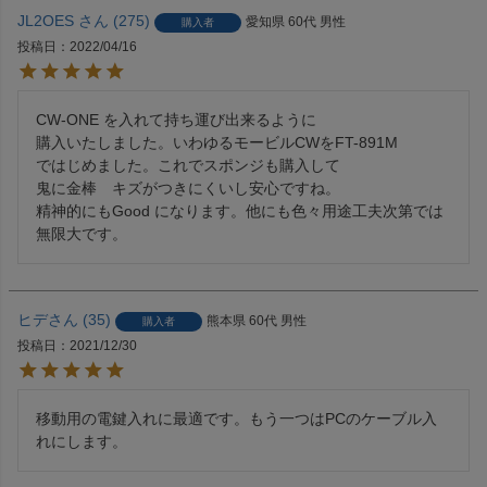
JL2OES
275
愛知県
60代
男性
購入者
投稿日
2022/04/16
CW-ONE を入れて持ち運び出来るように

購入いたしました。いわゆるモービルCWをFT-891M

ではじめました。これでスポンジも購入して

鬼に金棒　キズがつきにくいし安心ですね。

精神的にもGood になります。他にも色々用途工夫次第では
無限大です。
ヒデ
35
熊本県
60代
男性
購入者
投稿日
2021/12/30
移動用の電鍵入れに最適です。もう一つはPCのケーブル入
れにします。