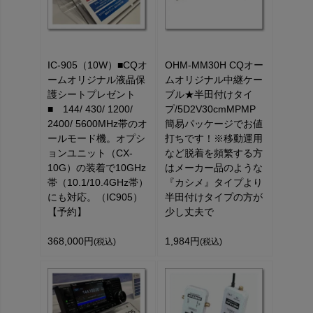
IC-905（10W）■CQオ
OHM-MM30H CQオー
ームオリジナル液晶保
ムオリジナル中継ケー
護シートプレゼント
ブル★半田付けタイ
■ 144/ 430/ 1200/
プ/5D2V30cmMPMP
2400/ 5600MHz帯のオ
簡易パッケージでお値
ールモード機。オプシ
打ちです！※移動運用
ョンユニット（CX-
など脱着を頻繁する方
10G）の装着で10GHz
はメーカー品のような
帯（10.1/10.4GHz帯）
『カシメ』タイプより
にも対応。（IC905）
半田付けタイプの方が
【予約】
少し丈夫で
368,000円
1,984円
(税込)
(税込)