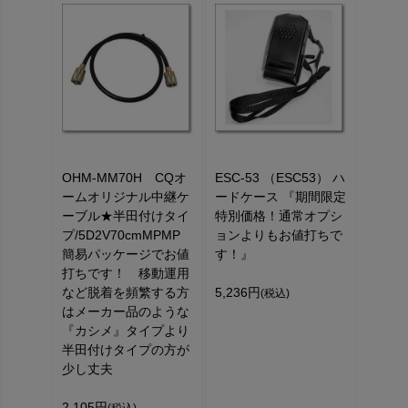
OHM-MM70H CQオ
ESC-53 （ESC53） ハ
ームオリジナル中継ケ
ードケース 『期間限定
ーブル★半田付けタイ
特別価格！通常オプシ
プ/5D2V70cmMPMP
ョンよりもお値打ちで
簡易パッケージでお値
す！』
打ちです！ 移動運用
など脱着を頻繁する方
5,236円
(税込)
はメーカー品のような
『カシメ』タイプより
半田付けタイプの方が
少し丈夫
2,105円
(税込)