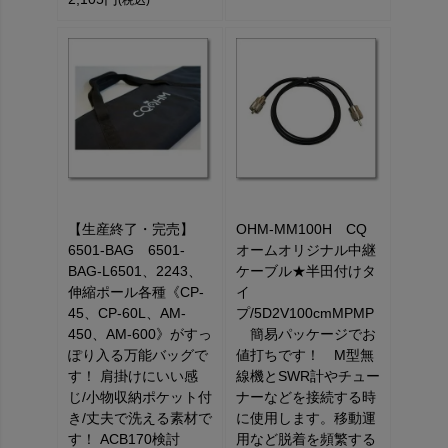
【生産終了・完売】
OHM-MM100H CQ
6501-BAG 6501-
オームオリジナル中継
BAG-L6501、2243、
ケーブル★半田付けタ
伸縮ポール各種《CP-
イ
45、CP-60L、AM-
プ/5D2V100cmMPMP
450、AM-600》がすっ
簡易パッケージでお
ぽり入る万能バッグで
値打ちです！ M型無
す！ 肩掛けにいい感
線機とSWR計やチュー
じ/小物収納ポケット付
ナーなどを接続する時
き/丈夫で洗える素材で
に使用します。移動運
す！ ACB170検討
用など脱着を頻繁する