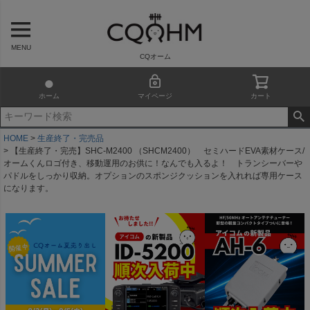
MENU
CQオーム
ホーム
マイページ
カート
HOME
生産終了・完売品
【生産終了・完売】SHC-M2400 （SHCM2400） セミハードEVA素材ケース/
オームくんロゴ付き、移動運用のお供に！なんでも入るよ！ トランシーバーや
パドルをしっかり収納。オプションのスポンジクッションを入れれば専用ケース
になります。