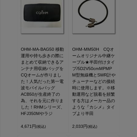
OHM-MA-BAG50 移動
OHM-MM50H CQオ
運用や持ち歩きの際に
ームオリジナル中継ケ
まとめて収納できるア
ーブル★半田付けタイ
ンテナ用収納バッグを
プ/5D2V50cmMPMP
CQオームが作りまし
M型無線機とSWR計や
た！人気だった第一電
チューナーなどの接続
波モバイルバッグ
時に使用します。※移
ACB50が生産終了の
動運用など脱着を頻繁
為、それを元に作りま
する方はメーカー品の
した！RHMシリーズ、
ような『カシメ』タイ
HFJ350Mやラジ
プより半田
4,671円
2,033円
(税込)
(税込)