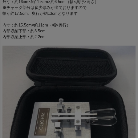
外寸：約16cm×約11.5cm×約6.5cm（幅×奥行×
高さ）
※チャック部分は多少厚みが出ておりますので
幅が約17.5cm、奥行が約13cmとなります
内寸：約15.5cm×約11cm（幅×奥行）
内部収納下部：約3.5cm
内部収納上部：約2.2cm