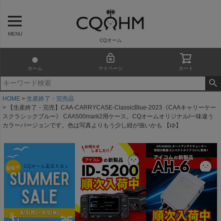
MENU
CQオーム
ホーム
マイページ
カート
HOME
生産終了・完売品
【生産終了・完売】CAA-CARRYCASE-ClassicBlue-2023《CAAキャリーケー
スクラシックブルー》 CAA500mark2用ケース。CQオームオリジナル/一味違う
カラーバージョンです。色は写真よりもう少し紺が強いかも 【ゆ】