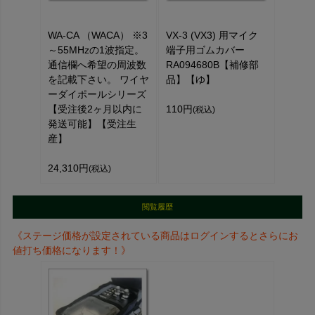
WA-CA （WACA） ※3
VX-3 (VX3) 用マイク
～55MHzの1波指定。
端子用ゴムカバー
通信欄へ希望の周波数
RA094680B【補修部
を記載下さい。 ワイヤ
品】【ゆ】
ーダイポールシリーズ
【受注後2ヶ月以内に
110円
(税込)
発送可能】【受注生
産】
24,310円
(税込)
閲覧履歴
《ステージ価格が設定されている商品はログインするとさらにお
値打ち価格になります！》