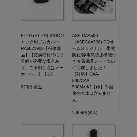
FT2D (FT-2D) 用DCジ
ASE-CAA500
ャック用ゴムカバー
（ASECAA500) CQオ
RA6021900【補修部
ームオリジナル 帯電
品】【交換取付時には
防止/静電気防止機能付
分解が必要な場合あ
き液晶保護シートつい
り。ご不明な点はメー
に完成しました！
カーへ。】【ゆ】
【対応】CAA-
500/CAA-
220円
500Mark2【ゆ】※画
(税込)
像の本体は含みませ
ん。
2,904円
(税込)