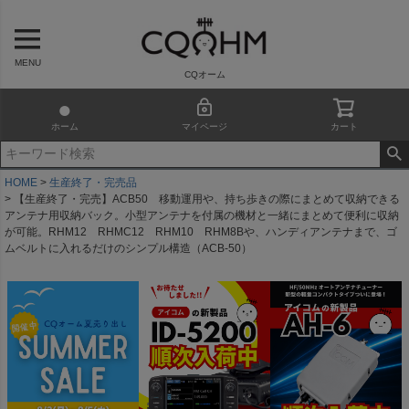
MENU
CQオーム
ホーム
マイページ
カート
HOME
生産終了・完売品
【生産終了・完売】ACB50 移動運用や、持ち歩きの際にまとめて収納できる
アンテナ用収納バック。小型アンテナを付属の機材と一緒にまとめて便利に収納
が可能。RHM12 RHMC12 RHM10 RHM8Bや、ハンディアンテナまで、ゴ
ムベルトに入れるだけのシンプル構造（ACB-50）