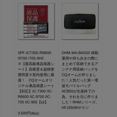
SPF-IC7300 /R8600
OHM-MA-BAG50 移動
/9700 /705-9HC
運用や持ち歩きの際に
※【最高級液晶保護シ
まとめて収納できるア
ート】高硬度＆超精密
ンテナ用収納バッグを
透明度※室内使用に最
CQオームが作りまし
適！ CQオームオリ
た！人気だった第一電
ジナル液晶保護シート
波モバイルバッグ
【対応】IC-7300 /IC-
ACB50が生産終了の
R8600 /IC-9700 /IC-
為、それを元に作りま
705 /IC-905【ゆ】
した！RHMシリーズ、
HFJ350Mやラジ
3,500円
(税込)