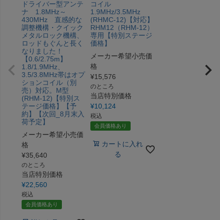
ドライバー型アンテ
コイル
ナ 1.8MHz～
1.9MHz/3.5MHz
430MHz 直感的な
(RHMC-12)【対応】
調整機構・クイック
RHM12（RHM-12）
メタルロック機構、
専用【特別ステージ
ロッドもぐんと長く
価格】
なりました！
メーカー希望小売価
【0.6/2.75m】
格
1.8/1.9MHz、
3.5/3.8MHz帯はオプ
¥
15,576
ションコイル（別
のところ
売）対応。M型
当店特別価格
(RHM-12)【特別ス
テージ価格】【予
¥
10,124
約】【次回_8月末入
税込
荷予定】
会員価格あり
メーカー希望小売価
カートに入れ
格
る
¥
35,640
のところ
当店特別価格
¥
22,560
税込
会員価格あり