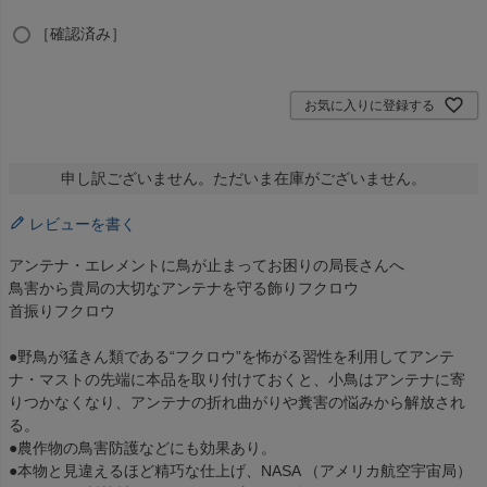
［確認済み］
お気に入りに登録する
申し訳ございません。ただいま在庫がございません。
レビューを書く
アンテナ・エレメントに鳥が止まってお困りの局長さんへ
鳥害から貴局の大切なアンテナを守る飾りフクロウ
首振りフクロウ
●野鳥が猛きん類である“フクロウ”を怖がる習性を利用してアンテ
ナ・マストの先端に本品を取り付けておくと、小鳥はアンテナに寄
りつかなくなり、アンテナの折れ曲がりや糞害の悩みから解放され
る。
●農作物の鳥害防護などにも効果あり。
●本物と見違えるほど精巧な仕上げ、NASA （アメリカ航空宇宙局）