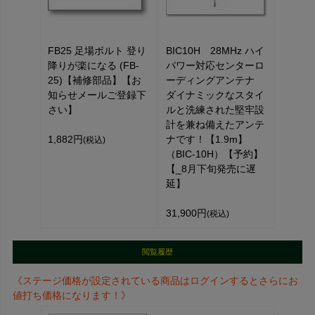
FB25 足場ボルト 登り
BIC10H 28MHz ハイ
降りが楽になる (FB-
パワー対応センターロ
25)【補修部品】【お
ーディングアンテナ
知らせメールご登録下
ダイナミックなスタイ
さい】
ルと洗練された堅牢設
計を兼ね備えたアンテ
1,882円
ナです！【1.9m】
(税込)
（BIC-10H）【予約】
【_8月下旬発売に遅
延】
31,900円
(税込)
閲覧履歴
《ステージ価格が設定されている商品はログインするとさらにお
値打ち価格になります！》