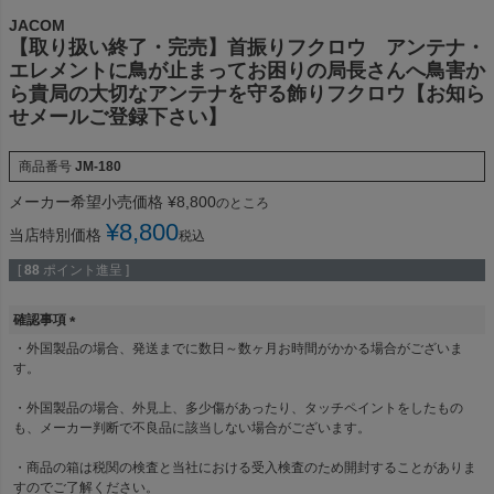
JACOM
【取り扱い終了・完売】首振りフクロウ アンテナ・
エレメントに鳥が止まってお困りの局長さんへ鳥害か
ら貴局の大切なアンテナを守る飾りフクロウ【お知ら
せメールご登録下さい】
商品番号
JM-180
メーカー希望小売価格
¥
8,800
のところ
¥
8,800
当店特別価格
税込
[
88
ポイント進呈 ]
確認事項
(
・外国製品の場合、発送までに数日～数ヶ月お時間がかかる場合がございま
必
す。
須
)
・外国製品の場合、外見上、多少傷があったり、タッチペイントをしたもの
も、メーカー判断で不良品に該当しない場合がございます。
・商品の箱は税関の検査と当社における受入検査のため開封することがありま
すのでご了解ください。