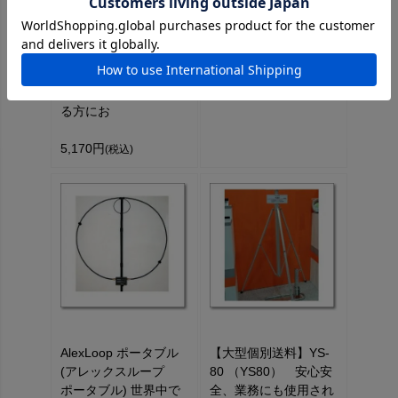
05※使用バンドはチュ
7,780円
(税込)
ーナーの適用範囲
※FC-40使用できない
バンドあり ■25m張
れる方や切って使用す
る方にお
5,170円
(税込)
AlexLoop ポータブル
【大型個別送料】YS-
(アレックスループ
80 （YS80） 安心安
ポータブル) 世界中で
全、業務にも使用され