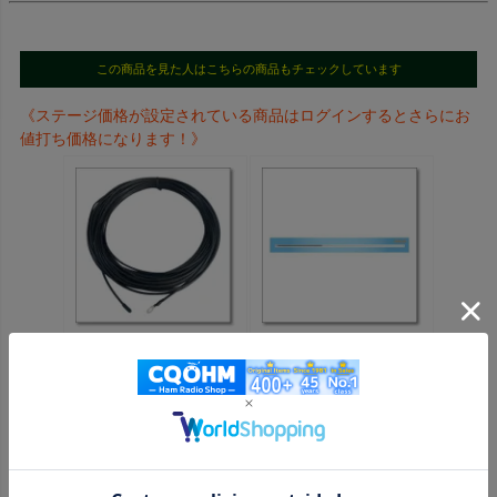
この商品を見た人はこちらの商品もチェックしています
《ステージ価格が設定されている商品はログインするとさらにお
値打ち価格になります！》
OHM-AWI-25 アンテ
HF40FXW （HF-
ナワイヤー25mセット
40FXW） 新バンドプ
（碍子付き）※各社チ
ラン対応、7MHz帯
ューナーと併用【対
【1.4m】【特別ステー
応】
ジ価格】
AH4/AH730/FC90/AH7