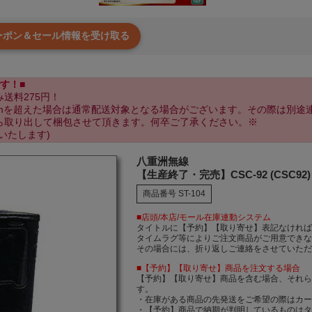
クーポン＆セール情報を受け取る
す！■
送料275円！
cmを超えた場合は通常配送対象となる場合がございます。その際は別途
ら取り出して梱包させて頂きます。何卒ご了承ください。※
いたします)
八重洲無線
【生産終了・完売】CSC-92 (CSC9
商品番号
ST-104
■店頭/本店/モール在庫連動システム
タイトルに【予約】【取り寄せ】表記なけれ
タイムラグ等によりご注文商品がご用意でき
その場合には、折り返しご連絡をさせていた
■【予約】【取り寄せ】商品を注文する場合
【予約】【取り寄せ】商品を含む場合、それ
す。
・在庫がある商品の先発送をご希望の際はカ
・【予約】商品で納期が判明しているものは