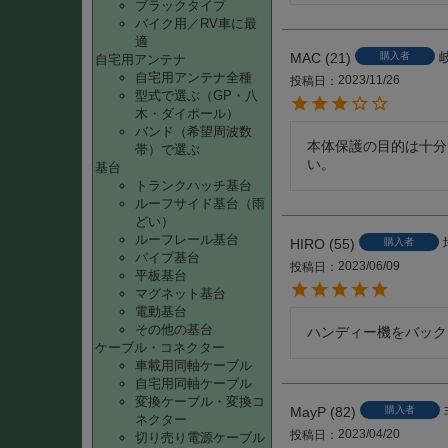
ブラックタイプ
バイク用／RV車に最
適
MAC
21
購入者
自宅用アンテナ
自宅用アンテナ全種
2023/11/26
投稿日
型式で選ぶ（GP・八
木・ダイポール）
バンド（希望周波数
本体保護の目的は十分
帯）で選ぶ
い。
基台
トランクハッチ基台
ルーフサイド基台（雨
どい）
ルーフレール基台
HIRO
55
購入者
パイプ基台
2023/06/09
投稿日
平板基台
マグネット基台
電動基台
その他の基台
ハンディー機をバック
ケーブル・コネクター
車載用同軸ケーブル
自宅用同軸ケーブル
変換ケーブル・変換コ
MayP
82
購入者
ネクター
2023/04/20
投稿日
切り売り電源ケーブル