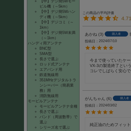
【中】デジ簡5Wモー
ビル機（～5km）
【中】デジ簡5Wハン
ディ機（～5km）
4.7
【中】デジコミ（～
1km）
【中】デジ簡5W未満
あかね
3
購入者
（～1km）
2024/07/10
投稿日
ハンディ用アンテナ
BNC型
SMA型
長さで選ぶ
今まで使っていたケー
ロッド式アンテナ
VX-3の製造終了とい
エアバンド用
コレでしばらく安心で
鉄道無線用
351MHzデジタルトラ
ンシーバー（簡易業
務）用
消防無線用
がんちゃん
6
購入者
モービルアンテナ
2024/03/02
投稿日
モービルアンテナ全種
長さで選ぶ
バンド（周波数帯）で
選ぶ
純正油のためフィット
シリーズ名で選ぶ