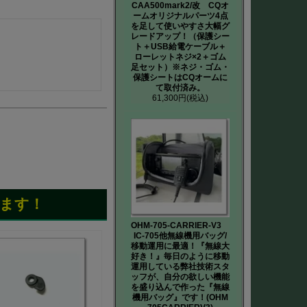
CAA500mark2/改 CQオ
ームオリジナルパーツ4点
を足して使いやすさ大幅グ
レードアップ！（保護シー
ト＋USB給電ケーブル＋
ローレットネジ×2＋ゴム
足セット）※ネジ・ゴム・
保護シートはCQオームに
て取付済み。
61,300円
(税込)
ます！
OHM-705-CARRIER-V3
IC-705他無線機用バッグ/
移動運用に最適！『無線大
好き！』毎日のように移動
運用している弊社技術スタ
ッフが、自分の欲しい機能
を盛り込んで作った『無線
機用バッグ』です！(OHM