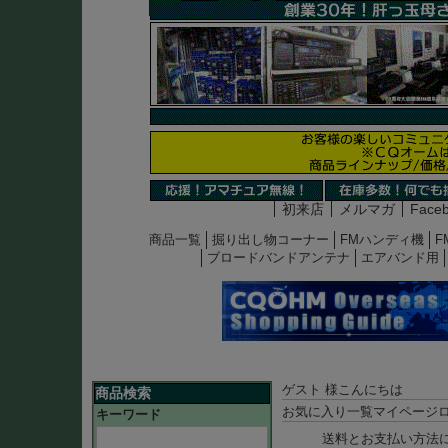
初来店
メルマガ
Face
商品一覧
掘り出し物コーナー
FMハンディ機
F
ブロードバンドアンテナ
エアバンド用
ゲスト 様こんにちは
商品検索
お気に入り一覧
マイページ
キーワード
送料とお支払い方法