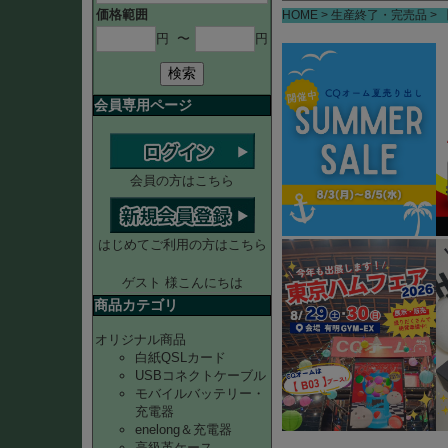
価格範囲
HOME
生産終了・完売品
円
〜
円
検索
会員専用ページ
会員の方はこちら
はじめてご利用の方はこちら
ゲスト 様こんにちは
商品カテゴリ
オリジナル商品
白紙QSLカード
USBコネクトケーブル
モバイルバッテリー・
充電器
enelong＆充電器
高級革ケース