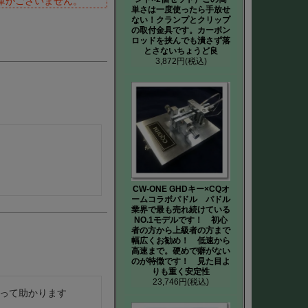
庫がございません。
単さは一度使ったら手放せ
ない！クランプとクリップ
の取付金具です。カーボン
ロッドを挟んでも潰さず落
とさないちょうど良
3,872円
(税込)
CW-ONE GHDキー×CQオ
ームコラボパドル パドル
業界で最も売れ続けている
NO.1モデルです！ 初心
者の方から上級者の方まで
幅広くお勧め！ 低速から
高速まで。硬めで癖がない
のが特徴です！ 見た目よ
りも重く安定性
23,746円
(税込)
って助かります