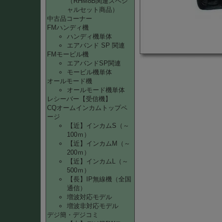
（RHM8B関連スペシ
ャルセット商品）
中古品コーナー
FMハンディ機
ハンディ機単体
エアバンド SP 関連
FMモービル機
エアバンドSP関連
モービル機単体
オールモード機
オールモード機単体
レシーバー【受信機】
CQオームインカムトップペ
ージ
【近】インカムS（～
100ｍ）
【近】インカムM（～
200ｍ）
【近】インカムL（～
500ｍ）
【長】IP無線機（全国
通信）
増波対応モデル
増波非対応モデル
デジ簡・デジコミ