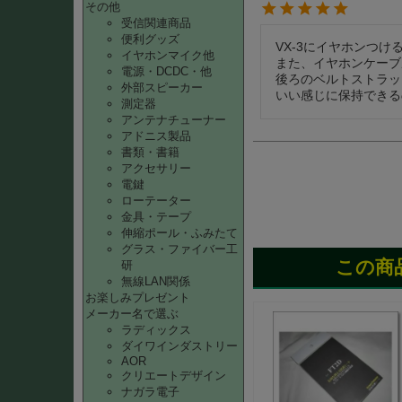
その他
受信関連商品
便利グッズ
VX-3にイヤホンつ
イヤホンマイク他
また、イヤホンケーブ
電源・DCDC・他
後ろのベルトストラッ
外部スピーカー
いい感じに保持できる
測定器
アンテナチューナー
アドニス製品
書類・書籍
アクセサリー
電鍵
ローテーター
金具・テープ
伸縮ポール・ふみたて
グラス・ファイバー工
この商
研
無線LAN関係
お楽しみプレゼント
メーカー名で選ぶ
ラディックス
ダイワインダストリー
AOR
クリエートデザイン
ナガラ電子