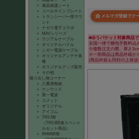
液晶保護シート
コールサインプレート
📩 メルマガ登録で
トランシーバー用マウ
ント
ナガラ電子コラボ
MAVシリーズ
■ゆうパケット対象商品で
ラジアルケーブル
全国一律で梱包手数料込み
オリジナルパドル
※複数注文の際、厚さ3
シガー電源ケーブル
※一部商品は商品外箱か
オリジナルアンテナ各
(商品外箱も同封の上発送
種
オリジナルグッズ販売
その他
掘り出し物コーナー
八重洲無線
ケンウッド
第一電波
コメット
オリジナル
アイコム
TRS3祭
（TRS3関連スペシャ
ルセット商品）
RHM8B祭