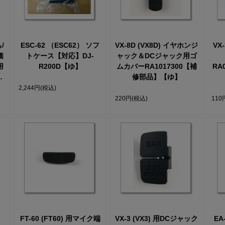
/
ESC-62 （ESC62） ソフ
VX-8D (VX8D) イヤホンジ
VX
価
トケース【対応】DJ-
ャック＆DCジャック用ゴ
R200D【ゆ】
ムカバーRA1017300【補
RA
お
修部品】【ゆ】
て
2,244円
(税込)
-
220円
(税込)
110
FT-60 (FT60) 用マイク端
VX-3 (VX3) 用DCジャック
EA-295 