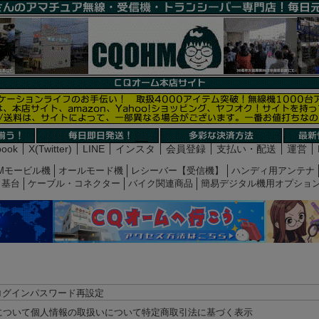
book
X(Twitter)
LINE
インスタ
会員登録
支払い・配送
運営
Mモービル機
オールモード機
レシーバー【受信機】
ハンディ用アンテナ
基台
ケーブル・コネクター
バイク関連商品
簡易デジタル機用オプショ
ログイン
パスワード再設定
について
個人情報の取扱いについて
特定商取引法に基づく表示