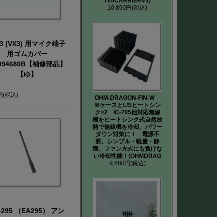
705CARRIERV3)
10,890円
(税込)
-3 (VX3) 用マイク端子
用ゴムカバー
094680B【補修部品】
【ゆ】
円
(税込)
OHM-DRAGON-FIN-W
※ケースとL/Sヒートシン
ク×2 IC-705他対応無線
機をヒートシンク式自然放
熱で無線機を冷却、パワー
ダウン対策に！ 電源不
要。シンプル・軽量・静
穏。ファン方式にも負けな
い冷却性能！(OHMDRAG
9,680円
(税込)
（EA295） アン