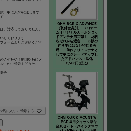
数日中に入荷/発送します
ます
OHM-BCR-X-ADVANCE
（取付金具別） CQオー
）は、対応しておりません。
ムオリジナルカーボンロッ
は
ドアンテナ第二弾！ 材料
いしております
をゼロから選定！ 市販の
、フォームよりご連絡くださ
釣り竿にはない特性を実
現！ 前作よりアンテナと
して更にグレードアップし
たアドバンス（進化
品の入荷時や予約開始時にメ
8,502円
(税込)
ール」のご登録をどうぞ。
た場合
お気に入りに登録する
OHM-QUICK-MOUNT-W
BCR-X用クイック取付
ル
金具セット（クイックマウ
ント×2個セット）この簡