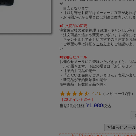
が
目安となります
・【取り寄せ】商品はメーカーに在庫があれば
・お時間がかかる場合には別途ご案内いたし
■注文商品の変更
注文確定後の変更処理（追加・キャンセル等
・注文商品の追加や変更がございます場合に
キャンセルして正しい内容での再注文をお願
・ご希望の際は詳細を
こちら
よりご確認の上
い
■お知らせメール
お知らせメールにご登録いただきますと、商
ールが届きます。下記の場合は「お知らせメ
・【予約】商品の場合
・「ただいま在庫がございません」表示が出
・新商品が予約開始前の場合
※中古品・個数限定品を除く
4.71
（
レビュー17件
）
[
20
ポイント進呈 ]
¥
1,980
当店特別価格
税込
お知らせメー