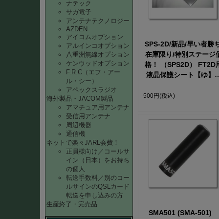
ナテック
サガ電子
アンテナテクノロジー
AZDEN
アイコムオプション
SPS-2D/新品/早い者勝ち
アルインコオプション
在庫限り/特別ステージ
八重洲無線オプション
ケンウッドオプション
格！ （SPS2D） FT2D用
F.R.C（エフ・アー
液晶保護シート【ゆ】
ル・シー）
客様からの要望に応え
アペックスラジオ
ついに登場です！ 【ST
500円
(税込)
海外製品・JACOM製品
473】
アマチュア用アンテナ
受信用アンテナ
周辺機器
通信機
ネットで楽々JARL会費！
正員様向け／コールサ
イン（日本）をお持ち
の個人
転送手数料／別のコー
ルサインのQSLカード
転送を申し込みの方
生産終了・完売品
SMA501 (SMA-501)