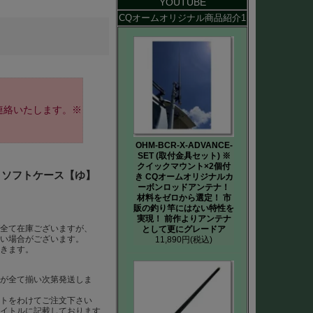
YOUTUBE
CQオームオリジナル商品紹介1
連絡いたします。※
OHM-BCR-X-ADVANCE-
SET (取付金具セット) ※
クイックマウント×2個付
2) ソフトケース【ゆ】
き CQオームオリジナルカ
ーボンロッドアンテナ！
材料をゼロから選定！ 市
販の釣り竿にはない特性を
実現！ 前作よりアンテナ
ば全て在庫ございますが、
として更にグレードア
ない場合がございます。
11,890円
(税込)
だきます。
らが全て揃い次第発送しま
ートをわけてご注文下さい
タイトルに記載しております