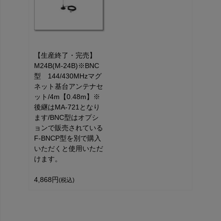
【生産終了・完売】
M24B(M-24B)※BNC
型 144/430MHzマグ
ネット基台アンテナセ
ット/4m【0.48m】※
後継はMA-721となり
ます/BNC型はオプシ
ョンで販売されている
F-BNCP型を別で購入
いただくと使用いただ
けます。
4,868円
(税込)