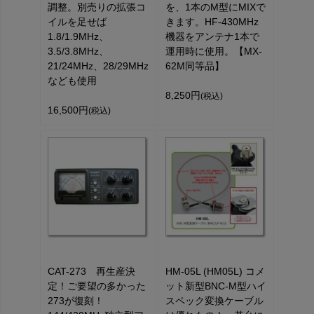
調整。別売りの拡張コ
を、1本のM型にMIXで
イルを足せば
きます。HF-430MHz
1.8/1.9MHz、
機器をアンテナ1本で
3.5/3.8MHz、
運用時に使用。【MX-
21/24MHz、28/29MHz
62M同等品】
なども使用
8,250円
(税込)
16,500円
(税込)
CAT-273 再生産決
HM-05L (HM05L) コメ
定！ご要望の多かった
ット新型BNC-M型ハイ
273が復刻！
スペック変換ケーブル