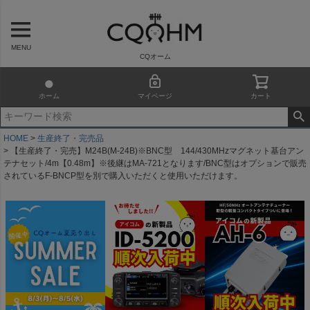
MENU
CQオーム
ホーム
マイページ
カート
HOME
生産終了・完売品
【生産終了・完売】M24B(M-24B)※BNC型 144/430MHzマグネット基台アン
テナセット/4m【0.48m】※後継はMA-721となります/BNC型はオプションで販売
されているF-BNCP型を別で購入いただくと使用いただけます。