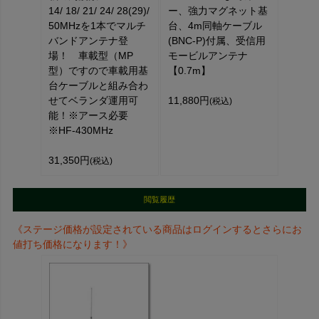
14/ 18/ 21/ 24/ 28(29)/
ー、強力マグネット基
50MHzを1本でマルチ
台、4m同軸ケーブル
バンドアンテナ登
(BNC-P)付属、受信用
場！ 車載型（MP
モービルアンテナ
型）ですので車載用基
【0.7m】
台ケーブルと組み合わ
せてベランダ運用可
11,880円
(税込)
能！※アース必要
※HF-430MHz
31,350円
(税込)
閲覧履歴
《ステージ価格が設定されている商品はログインするとさらにお
値打ち価格になります！》