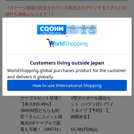
《ステージ価格が設定されている商品はログインするとさらにお
値打ち価格になります！》
MA-721 コメット新
MAV-2W （MAV2W）
型144/430MHzアンテ
【新登場】【可変】モ
ナ付きマグネット基台
ービルアンテナ流用式
ケーブルセット登場！
V型ダイポール基台セ
【長さ約0.49m】
ット（バラン付）/ワイ
SMA/M型どちらも対
ドタイプ【予約】【_
応！さらにコメット脱
納期未定】
着式のFケーブルで延
長も可能！（MA721）
16,581円
(税込)