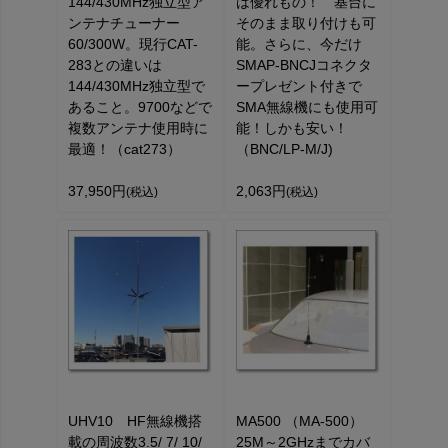
144/430MHz独立型ア
は優れもの！ 基台に
ンテナチューナー
そのまま取り付けも可
60/300W。現行CAT-
能。さらに、今だけ
283との違いは
SMAP-BNCJコネクタ
144/430MHz独立型で
ープレゼント付きで
あること。9700などで
SMA無線機にも使用可
複数アンテナ使用時に
能！しかも安い！
最適！（cat273）
（BNC/LP-M/J)
37,950円
2,063円
(税込)
(税込)
UHV10 HF無線機搭
MA500 （MA-500）
載の周波数3.5/ 7/ 10/
25M～2GHzまでカバ