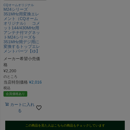
CQオームオリジナル
M24シリーズ
351MHz用変換エレ
メント（CQオーム
オリジナル） コメ
ット144/430MHz用
アンテナ付マグネッ
トM24シリーズを
351MHz簡デジ用に
変換するトップエレ
メントパーツ【ゆ】
メーカー希望小売価
格
¥
2,200
のところ
当店特別価格
¥
2,016
税込
会員価格あり
カートに入れ
る
この商品を見た人はこちらの商品もチェックしています