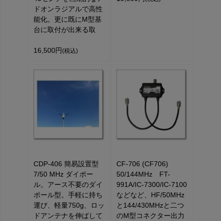
ドオンラジアルで高性
能化。更に既にM型基
台に取付が出来る取
16,500円
(税込)
CDP-406 簡易設置型
CF-706 (CF706)
7/50 MHz ダイポー
50/144MHz FT-
ル。アース不要のダイ
991A/IC-7300/IC-7100
ポール型。手軽に持ち
などなど、HF/50MHz
運び、軽量750g、ロッ
と144/430MHzと二つ
ドアンテナを伸ばして
のM型コネクター出力