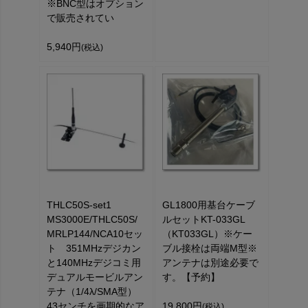
※BNC型はオプション
で販売されてい
5,940円
(税込)
THLC50S-set1
GL1800用基台ケーブ
MS3000E/THLC50S/
ルセットKT-033GL
MRLP144/NCA10セッ
（KT033GL）※ケー
ト 351MHzデジカン
ブル接栓は両端M型※
と140MHzデジコミ用
アンテナは別途必要で
デュアルモービルアン
す。【予約】
テナ（1/4λ/SMA型）
43センチを画期的なア
19,800円
(税込)