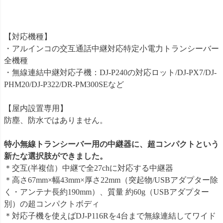
【対応機種】
・アルインコの交互通話中継対応特定小電力トランシーバー
全機種
・無線連結中継対応子機：DJ-P240の対応ロット/DJ-PX7/DJ-
PHM20/DJ-P322/DR-PM300SEなど
【屋内設置専用】
防塵、防水ではありません。
特小無線トランシーバー用の中継器に、超コンパクトという
新たな選択肢ができました。
＊交互(半複信）中継で全27chに対応する中継器
＊高さ67mm×幅43mm×厚さ22mm（突起物/USBアダプター除
く・アンテナ長約190mm）、質量 約60g（USBアダプター
別）の超コンパクトボディ
＊対応子機を使えばDJ-P116Rを4台まで無線連結してワイド