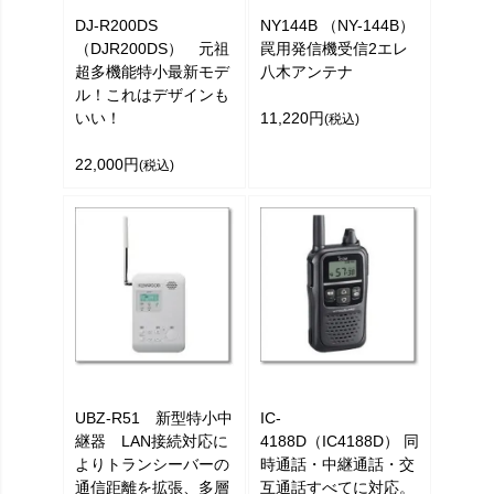
DJ-R200DS
NY144B （NY-144B）
（DJR200DS） 元祖
罠用発信機受信2エレ
超多機能特小最新モデ
八木アンテナ
ル！これはデザインも
いい！
11,220円
(税込)
22,000円
(税込)
UBZ-R51 新型特小中
IC-
継器 LAN接続対応に
4188D（IC4188D） 同
よりトランシーバーの
時通話・中継通話・交
通信距離を拡張、多層
互通話すべてに対応。