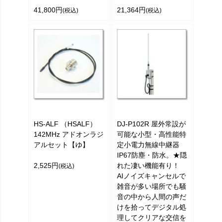
41,800円
21,364円
(税込)
(税込)
HS-ALF （HSALF）
DJ-P102R 屋外常設が
142MHz アドオンラジ
可能な小型・高性能特
アルセット【ゆ】
定小電力無線中継器
IP67防塵・防水。★隠
2,525円
れた凄い機能有り！
(税込)
AIノイズキャンセルで
雑音が多い場所でも騒
音の中から人間の声だ
けを拾ってデジタル処
理してクリアな交信を