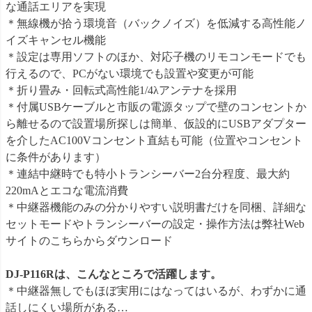
な通話エリアを実現
＊無線機が拾う環境音（バックノイズ）を低減する高性能ノ
イズキャンセル機能
＊設定は専用ソフトのほか、対応子機のリモコンモードでも
行えるので、PCがない環境でも設置や変更が可能
＊折り畳み・回転式高性能1/4λアンテナを採用
＊付属USBケーブルと市販の電源タップで壁のコンセントか
ら離せるので設置場所探しは簡単、仮設的にUSBアダプター
を介したAC100Vコンセント直結も可能（位置やコンセント
に条件があります）
＊連結中継時でも特小トランシーバー2台分程度、最大約
220mAとエコな電流消費
＊中継器機能のみの分かりやすい説明書だけを同梱、詳細な
セットモードやトランシーバーの設定・操作方法は弊社Web
サイトのこちらからダウンロード
DJ-P116Rは、こんなところで活躍します。
＊中継器無しでもほぼ実用にはなってはいるが、わずかに通
話しにくい場所がある…