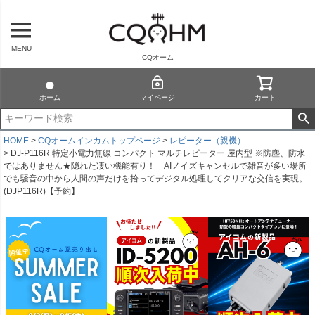
MENU
CQオーム
ホーム
マイページ
カート
HOME
CQオームインカムトップページ
レピーター（親機）
DJ-P116R 特定小電力無線 コンパクト マルチレピーター 屋内型 ※防塵、防水
ではありません★隠れた凄い機能有り！ AIノイズキャンセルで雑音が多い場所
でも騒音の中から人間の声だけを拾ってデジタル処理してクリアな交信を実現。
(DJP116R)【予約】