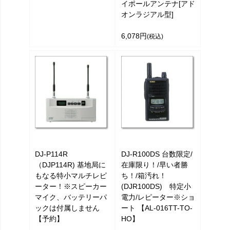
イポールアンテナ[アド
オンラジアル型]
6,078円
(税込)
DJ-P114R
DJ-R100DS 台数限定/
（DJP114R) 基地局に
在庫限り！/早い者勝
もなる特小マルチレピ
ち！/箱汚れ！
ーター！※スピーカー
(DJR100DS) 特定小
マイク、バッテリーパ
電力/レピーター※ショ
ックは付属しません
ート 【AL-016TT-TO-
【予約】
HO】