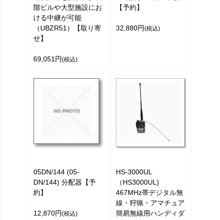
階ビルや大型施設にお
【予約】
ける中継が可能
（UBZR51）【取り寄
32,880円
(税込)
せ】
69,051円
(税込)
05DN/144 (05-
HS-3000UL
DN/144) 分配器【予
（HS3000UL)
約】
467MHz帯デジタル無
線・狩猟・アマチュア
12,870円
簡易無線用ハンディダ
(税込)