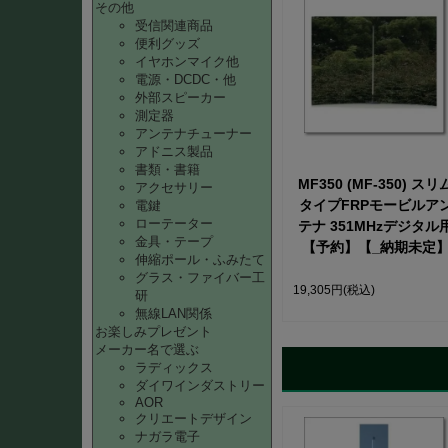
その他
受信関連商品
便利グッズ
イヤホンマイク他
電源・DCDC・他
外部スピーカー
測定器
アンテナチューナー
アドニス製品
書類・書籍
MF350 (MF-350) スリ
アクセサリー
タイプFRPモービルア
電鍵
ローテーター
テナ 351MHzデジタル
金具・テープ
【予約】【_納期未定
伸縮ポール・ふみたて
グラス・ファイバー工
19,305円
(税込)
研
無線LAN関係
お楽しみプレゼント
メーカー名で選ぶ
ラディックス
ダイワインダストリー
AOR
クリエートデザイン
ナガラ電子