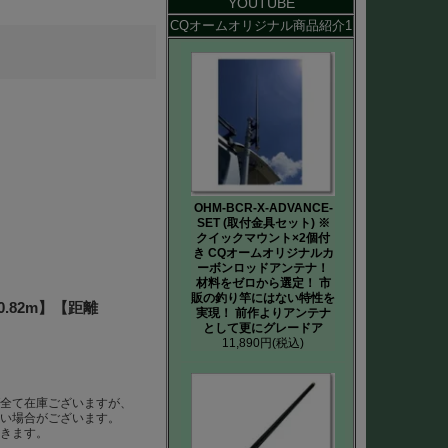
YOUTUBE
CQオームオリジナル商品紹介1
OHM-BCR-X-ADVANCE-
SET (取付金具セット) ※
クイックマウント×2個付
き CQオームオリジナルカ
ーボンロッドアンテナ！
材料をゼロから選定！ 市
販の釣り竿にはない特性を
0.82m】【距離
実現！ 前作よりアンテナ
として更にグレードア
11,890円
(税込)
ば全て在庫ございますが、
ない場合がございます。
だきます。