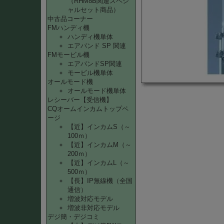
（RHM8B関連スペシ
ャルセット商品）
中古品コーナー
FMハンディ機
ハンディ機単体
エアバンド SP 関連
FMモービル機
エアバンドSP関連
モービル機単体
オールモード機
オールモード機単体
レシーバー【受信機】
CQオームインカムトップペ
ージ
【近】インカムS（～
100ｍ）
【近】インカムM（～
200ｍ）
【近】インカムL（～
500ｍ）
【長】IP無線機（全国
通信）
増波対応モデル
増波非対応モデル
デジ簡・デジコミ