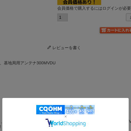
会員価格で購入するにはログインが必
レビューを書く
線、基地局用アンテナ300MVDU
、351MHz帯デジタル簡易無線機用、高性能基地局用アンテナ、300M
！ 飛躍的な交信距離アップが見込めます！