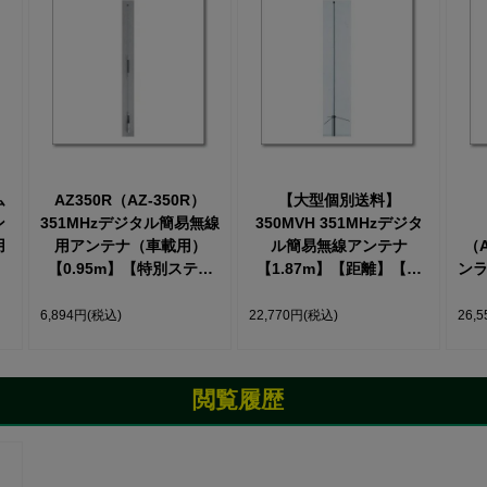
ム
AZ350R（AZ-350R）
【大型個別送料】
ン
351MHzデジタル簡易無線
350MVH 351MHzデジタ
用
用アンテナ（車載用）
ル簡易無線アンテナ
（A
】
【0.95m】【特別ステー
【1.87m】【距離】【自
ンラ
ジ価格】
宅用】
デ
6,894円
(税込)
22,770円
(税込)
26,
★
閲覧履歴