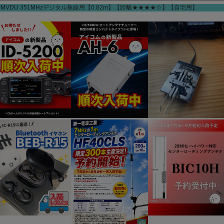
0MVDU 351MHzデジタル無線用【0.82m】【距離★★★★☆】【自宅用】