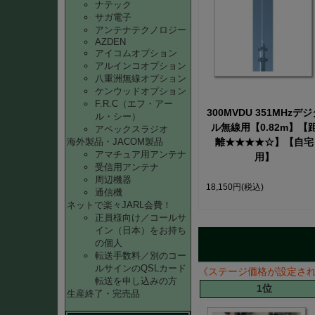
ナテック
サガ電子
アンテナテクノロジー
AZDEN
アイコムオプション
アルインコオプション
八重洲無線オプション
ケンウッドオプション
F.R.C（エフ・アー
300MVDU 351MHzデジ
ル・シー）
ル無線用【0.82m】【
アペックスラジオ
海外製品・JACOM製品
離★★★★☆】【自宅
アマチュア用アンテナ
用】
受信用アンテナ
周辺機器
18,150円
(税込)
通信機
ネットで楽々JARL会費！
正員様向け／コールサ
イン（日本）をお持ち
の個人
転送手数料／別のコー
ルサインのQSLカード
《ステージ価格が設定さ
転送を申し込みの方
1位
生産終了・完売品