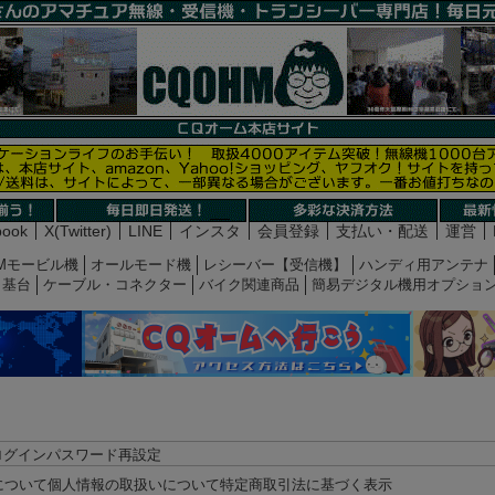
book
X(Twitter)
LINE
インスタ
会員登録
支払い・配送
運営
Mモービル機
オールモード機
レシーバー【受信機】
ハンディ用アンテナ
基台
ケーブル・コネクター
バイク関連商品
簡易デジタル機用オプショ
ログイン
パスワード再設定
について
個人情報の取扱いについて
特定商取引法に基づく表示