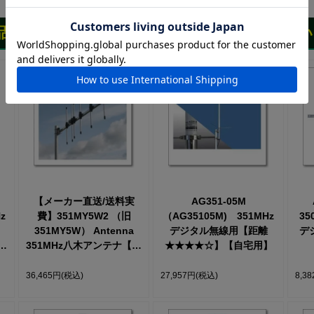
品を見た人は、こちらの商品もチェックしてい
【メーカー直送/送料実
AG351-05M
z
費】351MY5W2 （旧
（AG35105M) 351MHz
35
351MY5W） Antenna
デジタル無線用【距離
デ
351MHz八木アンテナ【距
★★★★☆】【自宅用】
離★★★★★】 ※送料折
】
り返しご連絡致します
36,465円
(税込)
27,957円
(税込)
8,3
【取り寄せ】