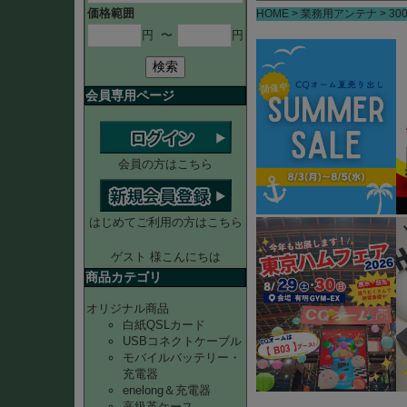
価格範囲
HOME
業務用アンテナ
30
円
〜
円
検索
会員専用ページ
会員の方はこちら
はじめてご利用の方はこちら
ゲスト 様こんにちは
商品カテゴリ
オリジナル商品
白紙QSLカード
USBコネクトケーブル
モバイルバッテリー・
充電器
enelong＆充電器
高級革ケース