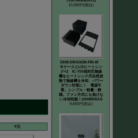
705CARRIERV3)
10,890円
(税込)
OHM-DRAGON-FIN-W
※ケースとL/Sヒートシン
ク×2 IC-705他対応無線
機をヒートシンク式自然放
熱で無線機を冷却、パワー
ダウン対策に！ 電源不
要。シンプル・軽量・静
穏。ファン方式にも負けな
い冷却性能！(OHMDRAG
9,680円
(税込)
4位