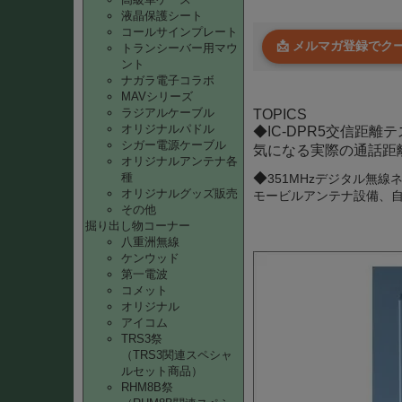
液晶保護シート
コールサインプレート
📩 メルマガ登録で
トランシーバー用マウ
ント
ナガラ電子コラボ
MAVシリーズ
ラジアルケーブル
TOPICS
オリジナルパドル
◆
IC-DPR5交信距
シガー電源ケーブル
気になる実際の通話距
オリジナルアンテナ各
種
◆
351MHzデジタル無
オリジナルグッズ販売
モービルアンテナ設備、
その他
掘り出し物コーナー
八重洲無線
ケンウッド
第一電波
コメット
オリジナル
アイコム
TRS3祭
（TRS3関連スペシャ
ルセット商品）
RHM8B祭