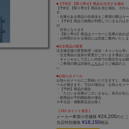
■【予約】【取り寄せ】商品を注文する場合
【予約】【取り寄せ】商品を含む場合、それ
す。
・在庫がある商品の先発送をご希望の際はカ
・【予約】商品で納期が判明しているものは
が
目安となります
・【取り寄せ】商品はメーカーに在庫があれば
・お時間がかかる場合には別途ご案内いたし
■注文商品の変更
注文確定後の変更処理（追加・キャンセル等
・注文商品の追加や変更がございます場合に
キャンセルして正しい内容での再注文をお願
・ご希望の際は詳細を
こちら
よりご確認の上
い
■お知らせメール
お知らせメールにご登録いただきますと、商
ールが届きます。下記の場合は「お知らせメ
・【予約】商品の場合
・「ただいま在庫がございません」表示が出
・新商品が予約開始前の場合
※中古品・個数限定品を除く
[
182
ポイント進呈 ]
¥
24,200
メーカー希望小売価格
のとこ
¥
18,150
当店特別価格
税込