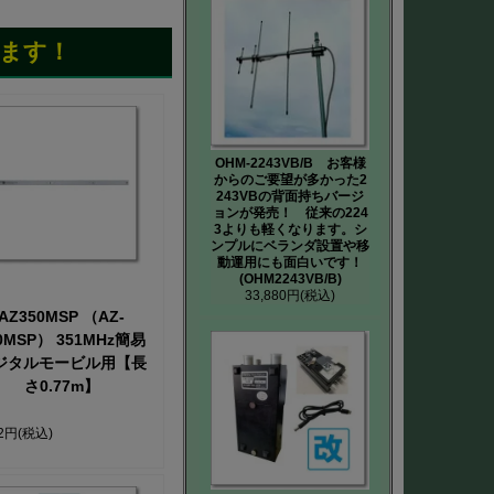
ます！
OHM-2243VB/B お客様
からのご要望が多かった2
243VBの背面持ちバージ
ョンが発売！ 従来の224
3よりも軽くなります。シ
ンプルにベランダ設置や移
動運用にも面白いです！
(OHM2243VB/B)
33,880円
(税込)
AZ350MSP （AZ-
0MSP） 351MHz簡易
ジタルモービル用【長
さ0.77m】
82円
(税込)