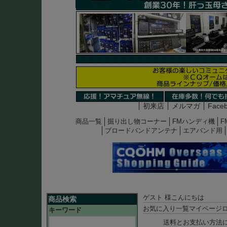
初来店
メルマガ
Face
商品一覧
掘り出し物コーナー
FMハンディ機
F
ブロードバンドアンテナ
エアバンド用
ゲスト 様こんにちは
商品検索
お気に入り一覧
マイページ
キーワード
送料とお支払い方法