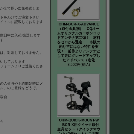
らが全て揃い次第発送しま
ートをわけてご注文下さい
タイトルに記載しております
OHM-BCR-X-ADVANCE
（取付金具別） CQオー
ムオリジナルカーボンロッ
数日中に入荷/発送します
ドアンテナ第二弾！ 材料
ます
をゼロから選定！ 市販の
釣り竿にはない特性を実
現！ 前作よりアンテナと
）は、対応しておりません。
して更にグレードアップし
は
たアドバンス（進化
いしております
8,502円
(税込)
、フォームよりご連絡くださ
品の入荷時や予約開始時にメ
ール」のご登録をどうぞ。
た場合
OHM-QUICK-MOUNT-W
ろ
BCR-X用クイック取付
金具セット（クイックマウ
ント×2個セット）この簡