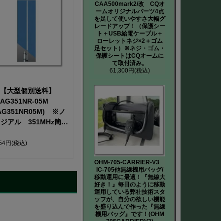
CAA500mark2/改 CQオ
ームオリジナルパーツ4点
を足して使いやすさ大幅グ
レードアップ！（保護シー
ト＋USB給電ケーブル＋
ローレットネジ×2＋ゴム
足セット）※ネジ・ゴム・
保護シートはCQオームに
て取付済み。
61,300円
(税込)
【大型個別送料】
AG351NR-05M
G351NR05M) ※ノ
ジアル 351MHz簡易
ジ用アンテナ【自宅
用】【1.53m】距離
554円
(税込)
★★★★【取り寄せ】
OHM-705-CARRIER-V3
IC-705他無線機用バッグ/
移動運用に最適！『無線大
好き！』毎日のように移動
運用している弊社技術スタ
ッフが、自分の欲しい機能
を盛り込んで作った『無線
機用バッグ』です！(OHM