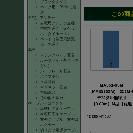
ブラックタイプ
バイク用／RV車に最
適
この商
自宅用アンテナ
自宅用アンテナ全種
型式で選ぶ（GP・八
木・ダイポール）
バンド（希望周波数
帯）で選ぶ
基台
トランクハッチ基台
ルーフサイド基台（雨
どい）
ルーフレール基台
パイプ基台
平板基台
MA351-03M
マグネット基台
（MA35103M) 351MH
電動基台
デジタル無線用
その他の基台
ケーブル・コネクター
【0.60m】M型【距離
車載用同軸ケーブル
★★★★☆】【車載
自宅用同軸ケーブル
用】 【AT-030TTMA
10,098円
(税込)
変換ケーブル・変換コ
ネクター
切り売り電源ケーブル