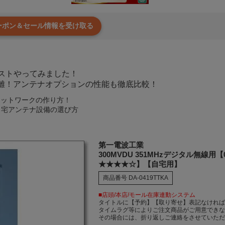
クーポン＆セール情報を受け取る
離テストやってみました！
離！アンテナオプションの性能も徹底比較！
線ネットワークの作り方！
自宅アンテナ設備の選び方
第一電波工業
300MVDU 351MHzデジタル無線用【
★★★★☆】【自宅用】
商品番号
DA-0419TTKA
■店頭/本店/モール在庫連動システム
タイトルに【予約】【取り寄せ】表記なけれ
タイムラグ等によりご注文商品がご用意でき
その場合には、折り返しご連絡をさせていた