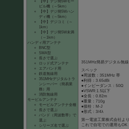
【中】デジ簡5Wモー
ビル機（～5km）
【中】デジ簡5Wハン
ディ機（～5km）
【中】デジコミ（～
1km）
【中】デジ簡5W未満
（～1km）
ハンディ用アンテナ
BNC型
SMA型
長さで選ぶ
351MHz簡易デジタル無
ロッド式アンテナ
エアバンド用
スペック
鉄道無線用
●周波数：351MHz 帯
351MHzデジタルトラ
●利得：3.65dBi
ンシーバー（簡易業
●インピーダンス：50Ω
務）用
●VSWR:1.5以下
消防無線用
●全長：0.82m
モービルアンテナ
●重量：710g
モービルアンテナ全種
●接栓：M-J
長さで選ぶ
●形式：3/4λ
バンド（周波数帯）で
第一電波工業株式会社より
選ぶ
これで自宅での運用もOK
シリーズ名で選ぶ