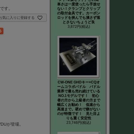
単さは一度使ったら手放せ
要です。
ない！クランプとクリップ
の取付金具です。カーボン
ロッドを挟んでも潰さず落
お気に入りに登録する
とさないちょうど良
3,872円
(税込)
CW-ONE GHDキー×CQオ
ームコラボパドル パドル
業界で最も売れ続けている
NO.1モデルです！ 初心
者の方から上級者の方まで
幅広くお勧め！ 低速から
高速まで。硬めで癖がない
のが特徴です！ 見た目よ
りも重く安定性
23,746円
(税込)
VDUが登場。