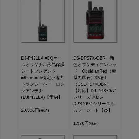
DJ-P421LA ■CQオー
CS-DPS7X-OBR 新
ムオリジナル液晶保護
色オブシディアンレッ
シートプレゼント
ド ObsidianRed（赤
■Bluetooth特定小電力
系黒曜石）登場！
トランシーバー ロン
（CSDPS7XOBR）
グアンテナ
【対応】DJ-DPS70/71
(DJP421LA)【予約】
シリーズ ※DJ-
DPS70/71シリーズ用
20,900円
カラーシート【ゆ】
(税込)
1,978円
(税込)