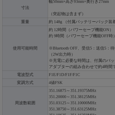
幅50mm×高さ93mm×奥行き27mm
寸法
（突起物は含まず）
重量
約 148g （付属バッテリーパック装
約 12時間（パワーセーブ機能ON）
約 9時間（パワーセーブ機能OFF時
使用可能時間
※Bluetooth OFF、受信5：送信
（2W出力時）
※充電に必要な時間は、付属のバッ
アダプターの組み合わせで約4時間
電波型式
F1E/F1D/F1F/F1C
変調方式
4値FSK
351.16875～351.19375MHz
351.20000～351.38125MHz
周波数範囲
351.03125～351.10000MHz
351.38750～351.63125MHz