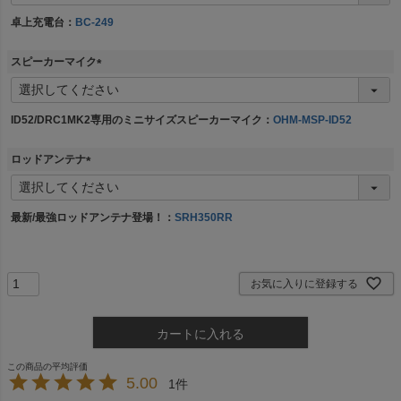
必
須
卓上充電台：
BC-249
)
スピーカーマイク
(
必
須
ID52/DRC1MK2専用のミニサイズスピーカーマイク：
OHM-MSP-ID52
)
ロッドアンテナ
(
必
須
最新/最強ロッドアンテナ登場！：
SRH350RR
)
お気に入りに登録する
カートに入れる
5.00
1