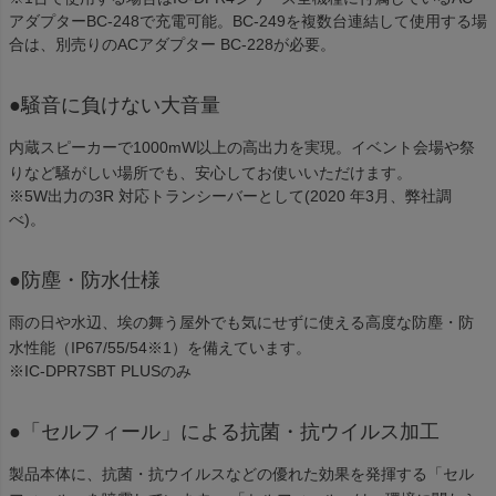
アダプターBC-248で充電可能。BC-249を複数台連結して使用する場
合は、別売りのACアダプター BC-228が必要。
●騒音に負けない大音量
内蔵スピーカーで1000mW以上の高出力を実現。イベント会場や祭
りなど騒がしい場所でも、安心してお使いいただけます。
※5W出力の3R 対応トランシーバーとして(2020 年3月、弊社調
べ)。
●防塵・防水仕様
雨の日や水辺、埃の舞う屋外でも気にせずに使える高度な防塵・防
水性能（IP67/55/54※1）を備えています。
※IC-DPR7SBT PLUSのみ
●「セルフィール」による抗菌・抗ウイルス加工
製品本体に、抗菌・抗ウイルスなどの優れた効果を発揮する「セル