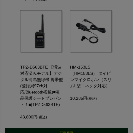
TPZ-D563BTE 【増波
HM-153LS
対応済みモデル】デジ
（HM153LS） タイピ
タル簡易無線機 携帯型
ンマイクロホン（スリ
(登録局97ch対
ムL型コネクタ対応）
応/Bluetooth搭載)■液
晶保護シートプレゼン
10,285円
(税込)
ト！■(TPZD563BTE)
43,800円
(税込)