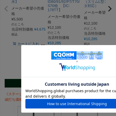
水】
ID80/91/92/P7/T70/
（スリムL型コネク
S70他 【IC-
タ対応）
メーカー希望小売価
178TT】
メーカー希望小売
格
メーカー希望小売価
格
¥
5,500
格
¥
12,100
のところ
¥
12,100
のところ
当店特別価格
¥
4,675
のところ
当店特別価格
税込
当店特別価格
¥
10,285
¥
10,285
カートに入れ
税込
税込
る
カートに入れ
カートに入れ
る
る
この商品を見た人はこちらの商品もチェックしています
《ステージ価格が設定されている商品はログインするとさらにお
値打ち価格になります！》