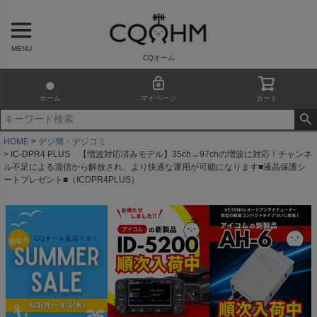
MENU
CQオーム
ホーム
マイページ
カート
HOME
デジ簡・デジコミ
IC-DPR4 PLUS 【増波対応済みモデル】35ch→97chの増波に対応！チャンネ
ル不足による混信から解放され、より快適な運用が可能になります■液晶保護シ
ートプレゼント■（ICDPR4PLUS）