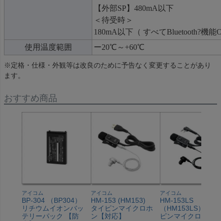
【外部SP】480mA以下
＜待受時＞
180mA以下（ すべてBluetooth?機能
使用温度範囲
ー20℃～+60℃
※定格・仕様・外観等は改良のために予告なく変更することがあり
ます。
おすすめ商品
アイコム
アイコム
アイコム
BP-304 （BP304）
HM-153 (HM153)
HM-153LS
リチウムイオンバッ
タイピンマイクロホ
（HM153LS） タイ
テリーパック 【防
ン【対応】
ピンマイクロホン