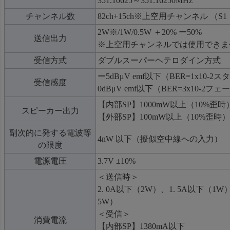
351.10625～351.16250MHz
チャンネル数
82ch+15ch※上空用チャンネル （S1 
2W※/1W/0.5W ＋20% ー50%
送信出力
※上空用チャンネルでは使用できま
受信方式
ダブルスーパーヘテロダイン方式
ー5dBμV emf以下（BER=1x10-
受信感度
0dBμV emf以下（BER=3x10-2
【内部SP】1000mW以上（10%歪時
スピーカー出力
【外部SP】100mW以上（10%歪時）
副次的に発する電波等
4nW 以下（擬似空中線への入力）
の限度
電源電圧
3.7V ±10%
＜送信時＞
2. 0A以下（2W）、1. 5A以下（1W）
5W）
＜受信＞
消費電流
【内部SP】1380mA以下