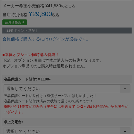
メーカー希望小売価格
¥
41,580
のところ
¥
29,800
当店特別価格
税込
会員価格あり
[
298
ポイント進呈 ]
会員価格で購入するにはログインが必要です。
■本体オプション同時購入特典！
下記、オプション項目は本体ご購入時の特典となります。
オプション単品でのご購入時は適用されません。
液晶保護シート貼付:￥1100
(
必
液晶保護シート貼り付け（有償サービス）はじめました！
須
液晶保護シート貼付け済みの状態で届くので楽々です！
)
※貼り付け作業が混み合う場合には発送までに+2～3日お時間がかかる場合が
ございます。
卓上充電台
(