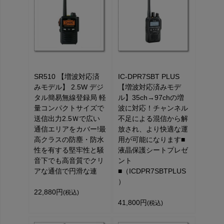
SR510 【増波対応済
IC-DPR7SBT PLUS
みモデル】 2.5W デジ
【増波対応済みモデ
タル簡易無線登録局 軽
ル】35ch→97chの増
量コンパクトサイズで
波に対応！チャンネル
送信出力2.5Ｗで広い
不足による混信から解
通信エリアをカバー!最
放され、より快適な運
高クラスの防塵・防水
用が可能になります■
性を有する堅牢性と騒
液晶保護シートプレゼ
音下でも高音質でクリ
ント
アな通信で円滑な連
■（ICDPR7SBTPLUS
）
22,880円
(税込)
41,800円
(税込)