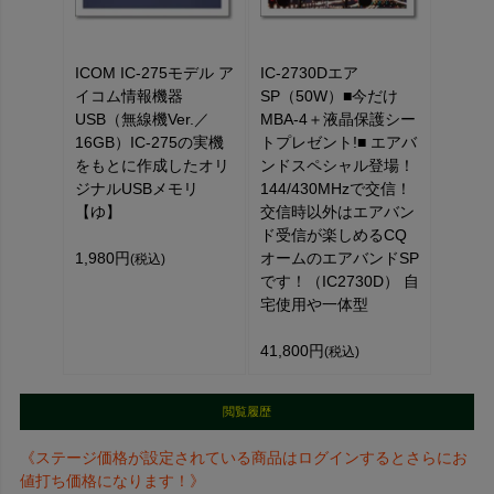
ICOM IC-275モデル ア
IC-2730Dエア
イコム情報機器
SP（50W）■今だけ
USB（無線機Ver.／
MBA-4＋液晶保護シー
16GB）IC-275の実機
トプレゼント!■ エアバ
をもとに作成したオリ
ンドスペシャル登場！
ジナルUSBメモリ
144/430MHzで交信！
【ゆ】
交信時以外はエアバン
ド受信が楽しめるCQ
1,980円
オームのエアバンドSP
(税込)
です！（IC2730D） 自
宅使用や一体型
41,800円
(税込)
閲覧履歴
《ステージ価格が設定されている商品はログインするとさらにお
値打ち価格になります！》