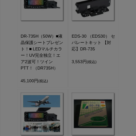
DR-735H（50W）■液
EDS-30 （EDS30） セ
晶保護シートプレゼン
パレートキット 【対
ト！■ LEDマルチカラ
応】DR-735
ー！UV完全独立！エ
ア2波可！ツイン
3,553円
(税込)
PTT！（DR735H）
45,100円
(税込)