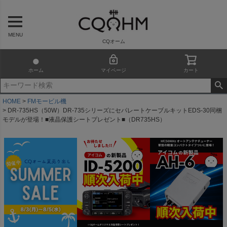
MENU
CQオーム
ホーム
マイページ
カート
HOME
FMモービル機
DR-735HS（50W）DR-735シリーズにセパレートケーブルキットEDS-30同梱
モデルが登場！■液晶保護シートプレゼント■（DR735HS）