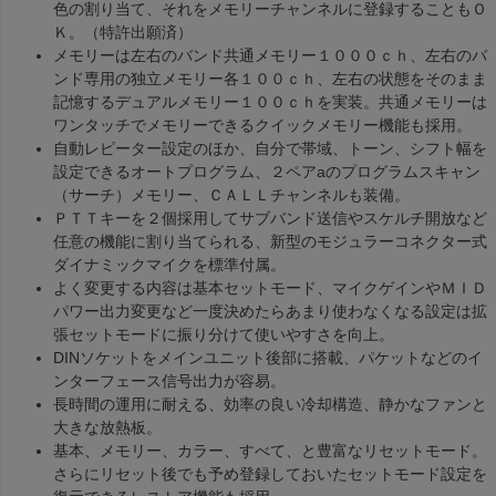
色の割り当て、それをメモリーチャンネルに登録することもＯ
Ｋ。（特許出願済）
メモリーは左右のバンド共通メモリー１０００ｃｈ、左右のバ
ンド専用の独立メモリー各１００ｃｈ、左右の状態をそのまま
記憶するデュアルメモリー１００ｃｈを実装。共通メモリーは
ワンタッチでメモリーできるクイックメモリー機能も採用。
自動レピーター設定のほか、自分で帯域、トーン、シフト幅を
設定できるオートプログラム、２ペアaのプログラムスキャン
（サーチ）メモリー、ＣＡＬＬチャンネルも装備。
ＰＴＴキーを２個採用してサブバンド送信やスケルチ開放など
任意の機能に割り当てられる、新型のモジュラーコネクター式
ダイナミックマイクを標準付属。
よく変更する内容は基本セットモード、マイクゲインやＭＩＤ
パワー出力変更など一度決めたらあまり使わなくなる設定は拡
張セットモードに振り分けて使いやすさを向上。
DINソケットをメインユニット後部に搭載、パケットなどのイ
ンターフェース信号出力が容易。
長時間の運用に耐える、効率の良い冷却構造、静かなファンと
大きな放熱板。
基本、メモリー、カラー、すべて、と豊富なリセットモード。
さらにリセット後でも予め登録しておいたセットモード設定を