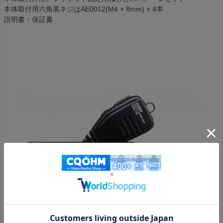
本体取付用六角黒ネジはAE0012(M4 × 8mm) × 4本
説明書・保証書