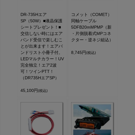
DR-735Hエア
コメット（COMET）
SP（50W）■液晶保護
同軸ケーブル
シートプレゼント！■
5DFB20mMPMP（新
交信しない時にはエア
・片側脱着式MPコネ
バンド受信で楽しむこ
クター・逆ネジ組込）
とが出来ます！エアバ
ンドリスト小冊子付。
8,745円
(税込)
LEDマルチカラー！UV
完全独立！エア2波
可！ツインPTT！
（DR735HエアSP）
45,100円
(税込)