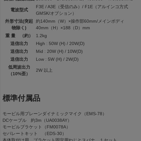
F3E / A3E（受信のみ）/ F1E（アルインコ方式
電波型式
GMSK/オプション）
外形寸法(突起
約140mm（W）×操作部60mm/メインボディ
物除く)
40mm（H）×188（D）mm
重 量 （約）
1.2kg
送信出力
High : 50W (H) / 20W(D)
送信出力
Mid : 20W (H) / 10W(D)
送信出力
Low : 5W (H) / 2W(D)
低周波出力
2W 以上
（10%歪）
標準付属品
モービル用プレーンダイナミックマイク（EMS-78）
DCケーブル 約3m（UA0038AY）
モービルブラケット（FM0078A）
セパレートキット （EDS-30）
本体取付け用、ブラケット固定用ねじとスパナ １セット