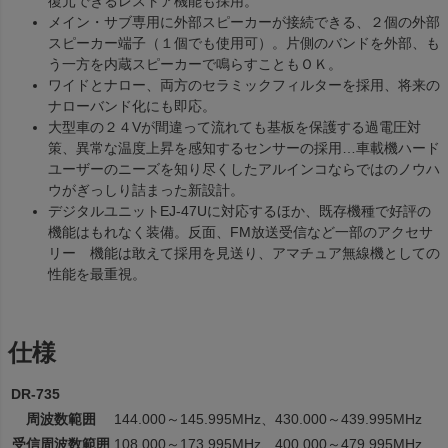
復元できるレストア機能も採用。
メイン・サブ専用に外部スピーカーが接続できる、２個の外部
スピーカー端子（１個でも使用可）。片側のバンドを外部、も
う一方を内蔵スピーカーで鳴らすこともＯＫ。
ワイドとナロー、両方のセラミックフィルターを採用、将来の
ナローバンド化にも即応。
大型車の２４Vが間違って流れても基板を保護する過電圧対
策、異常な温度上昇を感知するセンサーの採用…車載機ハード
ユーザーのニーズを知り尽くしたアルインコならではのノウハ
ウがぎっしり詰まった新設計。
デジタルユニットEJ-47Uに対応するほか、既存機種で好評の
機能はもれなく装備。反面、FM放送受信など一部のアクセサ
リー 機能は敢えて採用を見送り、アマチュア無線機としての
性能を最重視。
仕様
DR-735
周波数範囲
144.000～145.995MHz、430.000～439.995MHz
受信周波数範囲
108.000～173.995MHz、400.000～479.995MHz