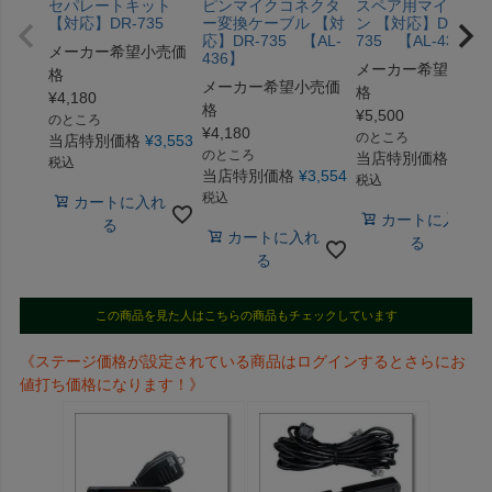
セパレートキット
ピンマイクコネクタ
スペア用マイクロ
【対応】DR-735
ー変換ケーブル 【対
ン 【対応】DR-
応】DR-735 【AL-
735 【AL-437】
メーカー希望小売価
436】
メーカー希望小売
格
メーカー希望小売価
格
¥
4,180
格
¥
5,500
のところ
¥
4,180
のところ
当店特別価格
¥
3,553
のところ
当店特別価格
¥
4,6
税込
当店特別価格
¥
3,554
税込
税込
カートに入れ
カートに入れ
る
カートに入れ
る
る
この商品を見た人はこちらの商品もチェックしています
《ステージ価格が設定されている商品はログインするとさらにお
値打ち価格になります！》