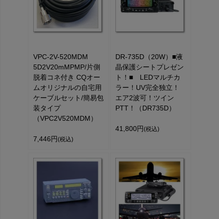
VPC-2V-520MDM
DR-735D（20W）■液
5D2V20mMPMP/片側
晶保護シートプレゼン
脱着コネ付き CQオー
ト！■ LEDマルチカ
ムオリジナルの自宅用
ラー！UV完全独立！
ケーブルセット/簡易包
エア2波可！ツイン
装タイプ
PTT！（DR735D）
（VPC2V520MDM）
41,800円
(税込)
7,446円
(税込)