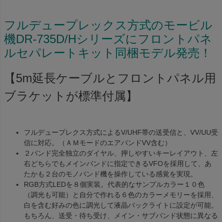
フルデュープレックス方式のモービル
機DR-735D/Hシリーズにフロントパネ
ルセパレートキット同梱モデル発売！
【5m延長ケーブルとフロントパネル用
ブラケットが標準付属】
フルデュープレクス方式によるV/UHF帯の送受信と、VV/UU受
信に対応。（ＡＭモードのエアバンドVV含む）
２バンド完全独立のダイヤル、押しやすいキーレイアウト、左
右どちらでもメインバンドに指定できるVFOを採用して、あ
たかも２台のモノバンド機を操作している感覚を実現。
RGB方式LEDを８個実装。代表的なサンプルカラー１０色
（調光も可能）と自分で作れる６色のカラーメモリーを採用、
白を含む好みの色に調光して液晶バックライトに設定が可能。
もちろん、送受・待ち受け、メイン・サブバンド状態に異なる