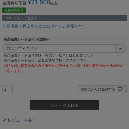
¥
71,500
当店特別価格
税込
会員価格あり
[
715
ポイント進呈 ]
会員価格で購入するにはログインが必要です。
液晶保護シート貼付:￥2200
(
必
液晶保護シート貼り付け（有償サービス）はじめました！
須
液晶保護シート貼付け済みの状態で届くので楽々です！
)
※貼り付け作業が混み合う場合には発送までに+2～3日お時間がかかる場合が
ございます。
お気に入りに登録する
カートに入れる
レビューを書く