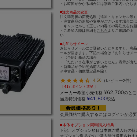
・お時間がかかる場合には別途ご案内いたし
■注文商品の変更
注文確定後の変更処理（追加・キャンセル等
・注文商品の追加や変更がございます場合に
キャンセルして正しい内容での再注文をお願
・ご希望の際は詳細を
こちら
よりご確認の上
い
■お知らせメール
お知らせメールにご登録いただきますと、商
ールが届きます。下記の場合は「お知らせメ
・【予約】商品の場合
・「ただいま在庫がございません」表示が出
・新商品が予約開始前の場合
※中古品・個数限定品を除く
4.50
（
レビュー2件
）
[
418
ポイント進呈 ]
¥
62,700
メーカー希望小売価格
のとこ
¥
41,800
当店特別価格
税込
会員価格で購入するにはログインが必
■本体オプション同時購入特典！
下記、オプション項目は本体ご購入時の特
オプション単品でのご購入時は適用されま