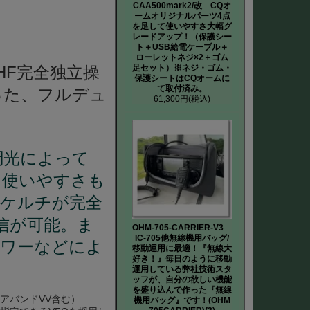
CAA500mark2/改 CQオ
ームオリジナルパーツ4点
を足して使いやすさ大幅グ
レードアップ！（保護シー
ト＋USB給電ケーブル＋
ローレットネジ×2＋ゴム
足セット）※ネジ・ゴム・
UHF完全独立操
保護シートはCQオームに
て取付済み。
った、フルデュ
61,300円
(税込)
D調光によって
、使いやすさも
スケルチが完全
信が可能。ま
OHM-705-CARRIER-V3
IC-705他無線機用バッグ/
パワーなどによ
移動運用に最適！『無線大
好き！』毎日のように移動
運用している弊社技術スタ
ッフが、自分の欲しい機能
を盛り込んで作った『無線
エアバンドVV含む）
機用バッグ』です！(OHM