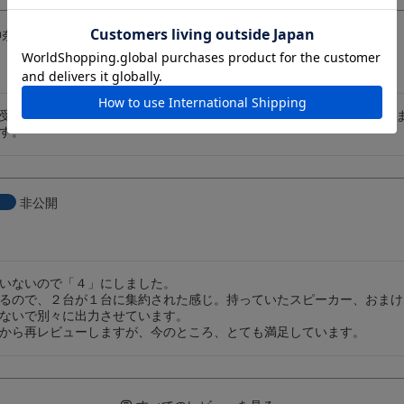
神奈川県
60代
男性
２波受信ができるので、この値段ならデジタルは出来ませんがOKだと思い
す。
非公開
いないので「４」にしました。

るので、２台が１台に集約された感じ。持っていたスピーカー、おまけ
ないで別々に出力させています。

から再レビューしますが、今のところ、とても満足しています。