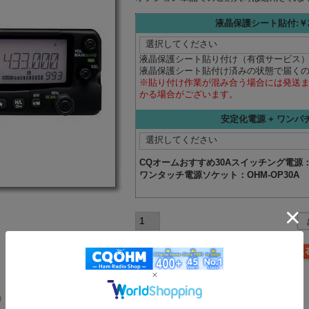
液晶保護シート貼付:￥2
液晶保護シート貼り付け（有償サービス
液晶保護シート貼付け済みの状態で届く
※貼り付け作業が混み合う場合には発送ま
かる場合がございます。
安定化電源 + ワンパ
CQオームおすすめ30Aスイッチング電源
ワンタッチ電源ソケット：
OHM-OP30A
0
2