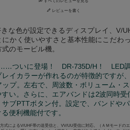
すべてのレビューを見る
レビューを書く
H 好きな色が設定できるディスプレイ、V/
とにかく使いやすさと基本性能にこだわ
方式のモービル機。
…ついに登場！ DR-735D/H！ LE
プレイカラーが作れるのが特徴的ですが
アップ。左右で、周波数・ボリューム・
やすい。さらに、エアバンドは2波同時受
、サブPTTボタン付。設定で、バンドや
ける便利機能付です。
方式によるV/UHF帯の送受信と、VV/UU受信に対応。（ＡＭモードの