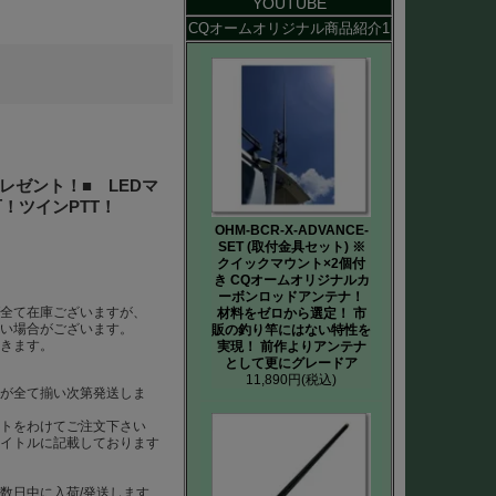
YOUTUBE
CQオームオリジナル商品紹介1
プレゼント！■ LEDマ
！ツインPTT！
OHM-BCR-X-ADVANCE-
SET (取付金具セット) ※
クイックマウント×2個付
き CQオームオリジナルカ
ーボンロッドアンテナ！
ば全て在庫ございますが、
材料をゼロから選定！ 市
ない場合がございます。
販の釣り竿にはない特性を
だきます。
実現！ 前作よりアンテナ
として更にグレードア
11,890円
(税込)
らが全て揃い次第発送しま
ートをわけてご注文下さい
タイトルに記載しております
数日中に入荷/発送します