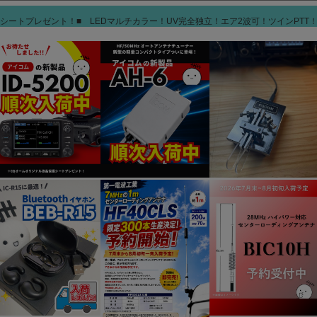
保護シートプレゼント！■ LEDマルチカラー！UV完全独立！エア2波可！ツインPTT！