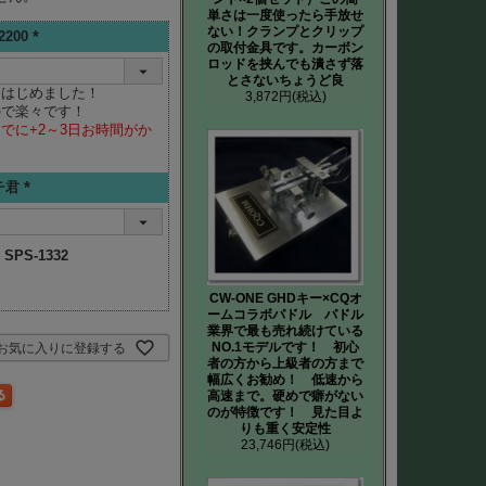
単さは一度使ったら手放せ
ない！クランプとクリップ
200
の取付金具です。カーボン
(必
ロッドを挟んでも潰さず落
須)
とさないちょうど良
）はじめました！
3,872円
(税込)
ので楽々です！
でに+2～3日お時間がか
チ君
(必
須)
：
SPS-1332
CW-ONE GHDキー×CQオ
ームコラボパドル パドル
業界で最も売れ続けている
NO.1モデルです！ 初心
お気に入りに登録する
者の方から上級者の方まで
幅広くお勧め！ 低速から
高速まで。硬めで癖がない
のが特徴です！ 見た目よ
りも重く安定性
23,746円
(税込)