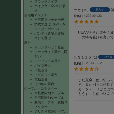
ブラックタイプ
バイク用／RV車に最
ツカ
15
購入者
適
自宅用アンテナ
2021/04/23
投稿日
自宅用アンテナ全種
型式で選ぶ（GP・八
木・ダイポール）
UU/VVを含む完全
バンド（希望周波数
ーの待ち受けも良いで
帯）で選ぶ
基台
トランクハッチ基台
ルーフサイド基台（雨
どい）
ＫＳ１１５
1
購入者
ルーフレール基台
2020/10/12
投稿日
パイプ基台
平板基台
マグネット基台
電動基台
まだ完全に使い切って
その他の基台
Ｖ、Ｕが別々に作動す
ケーブル・コネクター
カーをＶ、Ｕごとにつ
車載用同軸ケーブル
もうすこし使い込んで
自宅用同軸ケーブル
変換ケーブル・変換コ
ネクター
切り売り電源ケーブル