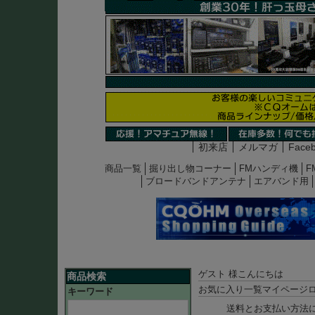
初来店
メルマガ
Face
商品一覧
掘り出し物コーナー
FMハンディ機
F
ブロードバンドアンテナ
エアバンド用
ゲスト 様こんにちは
商品検索
お気に入り一覧
マイページ
キーワード
送料とお支払い方法