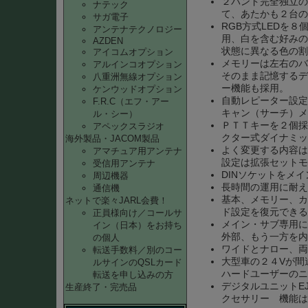
２バンド完全独立の
ナテック
て、あたかも２台の
サガ電子
RGB方式LEDを
アンテナテクノロジー
用、白を含む好みの
AZDEN
状態に異なる色の割
アイコムオプション
メモリーは左右のバ
アルインコオプション
そのまま記憶するデ
八重洲無線オプション
ー機能も採用。
ケンウッドオプション
自動レピーター設定
F.R.C（エフ・アー
キャン（サーチ）メ
ル・シー）
ＰＴＴキーを２個採
アペックスラジオ
クター式ダイナミッ
海外製品・JACOM製品
よく変更する内容は
アマチュア用アンテナ
設定は拡張セットモ
受信用アンテナ
DINソケットをメ
周辺機器
長時間の運用に耐え
通信機
基本、メモリー、カ
ネットで楽々JARL会費！
ド設定を復元できる
正員様向け／コールサ
メイン・サブ専用に
イン（日本）をお持ち
外部、もう一方を内
の個人
ワイドとナロー、両
転送手数料／別のコー
大型車の２４Vが間
ルサインのQSLカード
ハードユーザーのニ
転送を申し込みの方
デジタルユニットE
生産終了・完売品
クセサリー 機能は