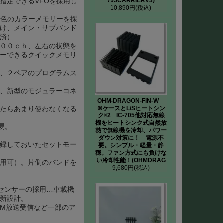
指定できるVFOを採用し
705CARRIERV3)
10,890円
(税込)
６色のカラーメモリーを採
け、メイン・サブバンド
済）
００ｃｈ、左右の状態を
ーできるクイックメモリ
、２ペアのプログラムス
、新型のモジュラーコネ
OHM-DRAGON-FIN-W
たらあまり使わなくなる
※ケースとL/Sヒートシン
ク×2 IC-705他対応無線
機をヒートシンク式自然放
易。
熱で無線機を冷却、パワー
ダウン対策に！ 電源不
録しておいたセットモー
要。シンプル・軽量・静
穏。ファン方式にも負けな
い冷却性能！(OHMDRAG
用可）。片側のバンドを
9,680円
(税込)
センサーの採用…車載機
新設計。
FM放送受信など一部のア