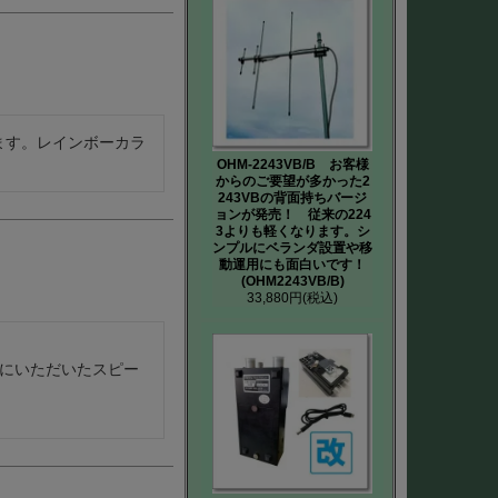
ます。レインボーカラ
OHM-2243VB/B お客様
からのご要望が多かった2
243VBの背面持ちバージ
ョンが発売！ 従来の224
3よりも軽くなります。シ
ンプルにベランダ設置や移
動運用にも面白いです！
(OHM2243VB/B)
33,880円
(税込)
にいただいたスピー