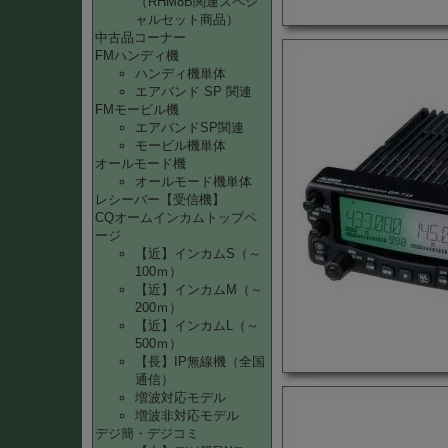
（RHM8B関連スペシ
ャルセット商品）
中古品コーナー
FMハンディ機
ハンディ機単体
エアバンド SP 関連
FMモービル機
エアバンドSP関連
モービル機単体
オールモード機
オールモード機単体
レシーバー【受信機】
CQオームインカムトップペ
ージ
【近】インカムS（～
100ｍ）
【近】インカムM（～
200ｍ）
【近】インカムL（～
500ｍ）
【長】IP無線機（全国
通信）
増波対応モデル
増波非対応モデル
デジ簡・デジコミ