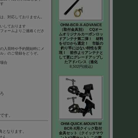
ます
）は、対応しておりません。
は
OHM-BCR-X-ADVANCE
いしております
（取付金具別） CQオー
、フォームよりご連絡くださ
ムオリジナルカーボンロッ
ドアンテナ第二弾！ 材料
をゼロから選定！ 市販の
釣り竿にはない特性を実
品の入荷時や予約開始時にメ
現！ 前作よりアンテナと
ール」のご登録をどうぞ。
して更にグレードアップし
たアドバンス（進化
た場合
8,502円
(税込)
ろ
要です。
OHM-QUICK-MOUNT-W
BCR-X用クイック取付
典となります。
金具セット（クイックマウ
せん。
ント×2個セット）この簡