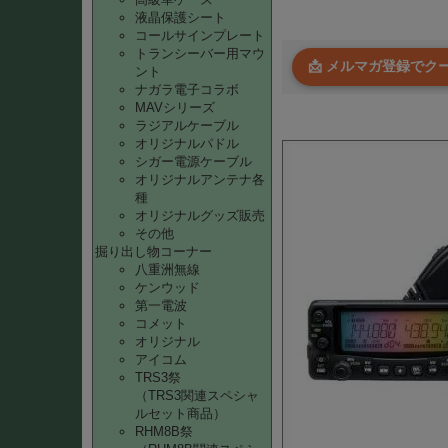
液晶保護シート
コールサインプレート
トランシーバー用マウ
📩 メルマガ登録で
ント
ナガラ電子コラボ
MAVシリーズ
ラジアルケーブル
オリジナルパドル
シガー電源ケーブル
オリジナルアンテナ各
種
オリジナルグッズ販売
その他
掘り出し物コーナー
八重洲無線
ケンウッド
第一電波
コメット
オリジナル
アイコム
TRS3祭
（TRS3関連スペシャ
ルセット商品）
RHM8B祭