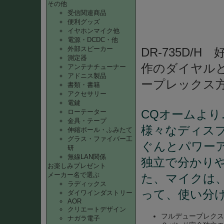
その他
受信関連商品
便利グッズ
イヤホンマイク他
電源・DCDC・他
外部スピーカー
DR-735D/
測定器
作のダイヤル
アンテナチューナー
アドニス製品
ープレックス
書類・書籍
アクセサリー
電鍵
CQオームより…
ローテーター
金具・テープ
様々なディス
伸縮ポール・ふみたて
グラス・ファイバー工
ぐんとパワー
研
無線LAN関係
独立で分かり
お楽しみプレゼント
メーカー名で選ぶ
た、マイクは
ラディックス
って、使い分
ダイワインダストリー
AOR
クリエートデザイン
フルデュープレクス
ナガラ電子