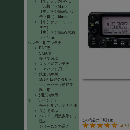
【中】デジ簡5Wモー
ビル機（～5km）
【中】デジ簡5Wハン
ディ機（～5km）
【中】デジコミ（～
1km）
【中】デジ簡5W未満
（～1km）
ハンディ用アンテナ
BNC型
SMA型
長さで選ぶ
ロッド式アンテナ
エアバンド用
鉄道無線用
351MHzデジタルトラ
ンシーバー（簡易業
務）用
消防無線用
モービルアンテナ
モービルアンテナ全種
長さで選ぶ
バンド（周波数帯）で
選ぶ
4.5
シリーズ名で選ぶ