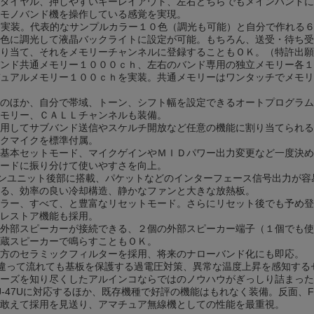
ダイヤル、押しやすいキーレイアウト、左右どちらでもメインバンドに
モノバンド機を操作している感覚を実現。
８個実装。代表的なサンプルカラー１０色（調光も可能）と自分で作れる
色に調光して液晶バックライトに設定が可能。もちろん、送受・待ち受
り当て、それをメモリーチャンネルに登録することもＯＫ。（特許出願
ンド共通メモリー１０００ｃｈ、左右のバンド専用の独立メモリー各１
ュアルメモリー１００ｃｈを実装。共通メモリーはワンタッチでメモリ
のほか、自分で帯域、トーン、シフト幅を設定できるオートプログラム
モリー、ＣＡＬＬチャンネルも装備。
用してサブバンド送信やスケルチ開放など任意の機能に割り当てられる
クマイクを標準付属。
基本セットモード、マイクゲインやＭＩＤパワー出力変更など一度決め
ードに振り分けて使いやすさを向上。
インユニット後部に搭載、パケットなどのインターフェース信号出力が容
る、効率の良い冷却構造、静かなファンと大きな放熱板。
ラー、すべて、と豊富なリセットモード。さらにリセット後でも予め登
レストア機能も採用。
外部スピーカーが接続できる、２個の外部スピーカー端子（１個でも使
蔵スピーカーで鳴らすこともＯＫ。
方のセラミックフィルターを採用、将来のナローバンド化にも即応。
違って流れても基板を保護する過電圧対策、異常な温度上昇を感知する
ーズを知り尽くしたアルインコならではのノウハウがぎっしり詰まった
J-47Uに対応するほか、既存機種で好評の機能はもれなく装備。反面、
敢えて採用を見送り、アマチュア無線機としての性能を最重視。