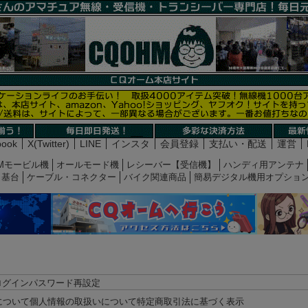
book
X(Twitter)
LINE
インスタ
会員登録
支払い・配送
運営
Mモービル機
オールモード機
レシーバー【受信機】
ハンディ用アンテナ
基台
ケーブル・コネクター
バイク関連商品
簡易デジタル機用オプショ
ログイン
パスワード再設定
について
個人情報の取扱いについて
特定商取引法に基づく表示