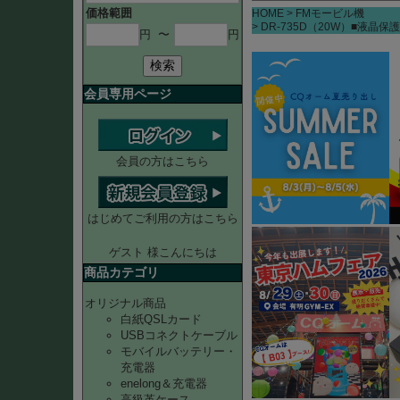
価格範囲
HOME
FMモービル機
DR-735D（20W）■液晶
円
〜
円
検索
会員専用ページ
会員の方はこちら
はじめてご利用の方はこちら
ゲスト 様こんにちは
商品カテゴリ
オリジナル商品
白紙QSLカード
USBコネクトケーブル
モバイルバッテリー・
充電器
enelong＆充電器
高級革ケース