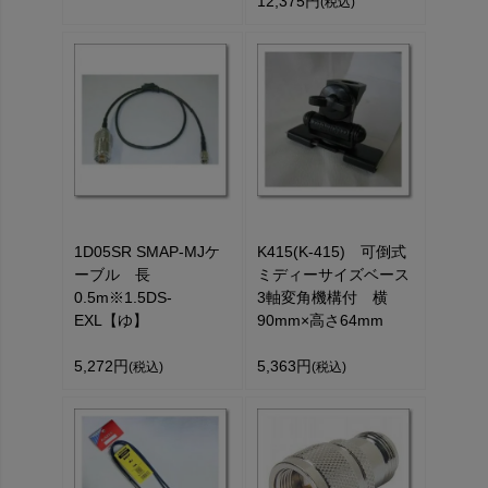
12,375円
(税込)
1D05SR SMAP-MJケ
K415(K-415) 可倒式
ーブル 長
ミディーサイズベース
0.5m※1.5DS-
3軸変角機構付 横
EXL【ゆ】
90mm×高さ64mm
5,272円
5,363円
(税込)
(税込)