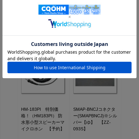
2.5DS-QFB
この商品を見た人はこちらの商品もチェックしています
《ステージ価格が設定されている商品はログインするとさらにお
値打ち価格になります！》
HM-183PI 特別価
SMAP-BNCJコネクタ
格！（HM183PI） 防
ー(SMAPBNCJ)※シル
水形小型スピーカーマ
バー【ゆ】 【ZZ-
イクロホン 【予約】
093S】