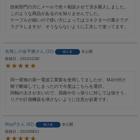
技術部門の方にメールで色々相談させて頂き購入しました。
このような商品があるのを知りませんでした。

ケーブルが細いので使い方によってはコネクターの重さでグ
ラグラしますが、そうならないように工夫して使ってます。
名無しの金平糖
32
非公開
購入者
投稿日
2022/12/30
同一変換の第一電波工業製を使用してましたが、MJの付け
根で断線してしまったので今度はこちらを選択。

同軸の太さが太いので、屈曲や引っ張りに対しては強そう。
リグや計測機器を壊さないように注意が必要です。
MayP
82
非公開
購入者
投稿日
2022/09/21