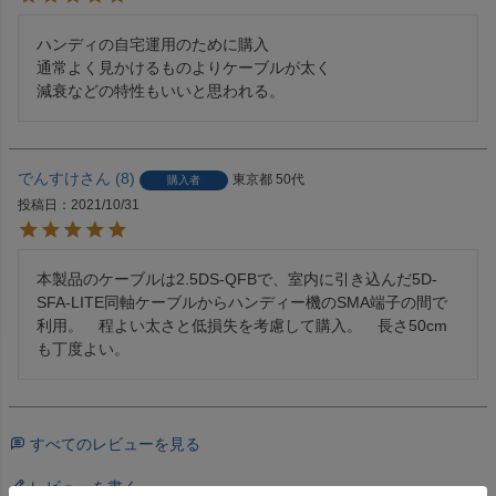
ハンディの自宅運用のために購入

通常よく見かけるものよりケーブルが太く

でんすけ
8
東京都
50代
購入者
投稿日
2021/10/31
本製品のケーブルは2.5DS-QFBで、室内に引き込んだ5D-
SFA-LITE同軸ケーブルからハンディー機のSMA端子の間で
利用。　程よい太さと低損失を考慮して購入。　長さ50cm
も丁度よい。
すべてのレビューを見る
レビューを書く