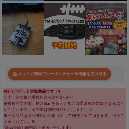
📩 メルマガ登録でクーポン＆セール情報を受け取る
■ゆうパケット対象商品です！■
全国一律で梱包手数料込み送料275円！
※複数注文の際、厚さ3cmを超えた場合は通常配送対象となる場合
がございます。その際は別途連絡いたします。※
※一部商品は商品外箱から取り出して梱包させて頂きます。何卒ご
了承ください。※
(商品外箱も同封の上発送いたします)