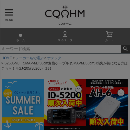
MENU
CQオーム
ホーム
マイページ
カート
HOME
メーカー名で選ぶ
ナテック
S2505MJ SMAP-MJ 50cm変換ケーブル (SMAPMJ50cm) 損失が気になる方は
こちら！※SJ-205(SJ205)【ゆ】