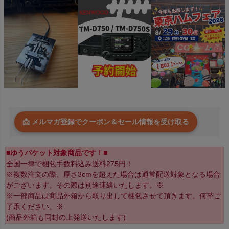
📩 メルマガ登録でクーポン＆セール情報を受け取る
■ゆうパケット対象商品です！■
全国一律で梱包手数料込み送料275円！
※複数注文の際、厚さ3cmを超えた場合は通常配送対象となる場合
がございます。その際は別途連絡いたします。※
※一部商品は商品外箱から取り出して梱包させて頂きます。何卒ご
了承ください。※
(商品外箱も同封の上発送いたします)