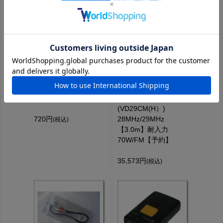
RCA-JJ（RCAJJ）
【大型個別送料】VD-
【ゆ】 【ZZ-118】
29CM(H)
(VD29CM(H）)
720円
28MHz/29MHz
(税込)
【3.0m】耐入力
70W/FM【予約】
35,573円
(税込)