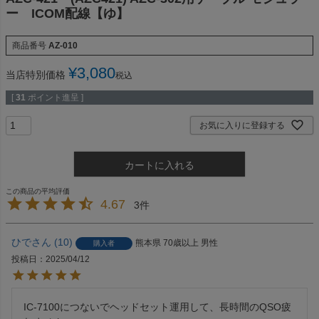
ー ICOM配線【ゆ】
商品番号
AZ-010
¥
3,080
当店特別価格
税込
[
31
ポイント進呈 ]
お気に入りに登録する
カートに入れる
4.67
3
ひで
10
熊本県
70歳以上
男性
購入者
投稿日
2025/04/12
IC-7100につないでヘッドセット運用して、長時間のQSO疲