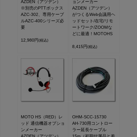
AZDEN（アツデン）
ョンメーカー
※別売のPTTボックス
AZDEN（アツデン）
AZC-302、専用ケーブ
がつくるWeb会議用ヘ
ルAZC-400シリーズ必
ッドセット/在宅/リモ
要
ートワーク/ZOOMな
どに最適！MOTOHS
12,980円
(税込)
8,415円
(税込)
MOTO HS（RED）レ
OHM-SCC-15730
ッド 通信機器オプショ
AH-730用コントロー
ンメーカー
ラー延長ケーブル
AZDEN（アツデン）
15m（初期付属品と差