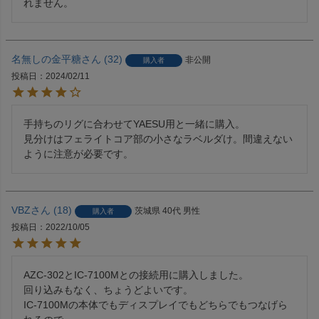
れません。
名無しの金平糖
32
非公開
購入者
投稿日
2024/02/11
手持ちのリグに合わせてYAESU用と一緒に購入。

見分けはフェライトコア部の小さなラベルダけ。間違えない
ように注意が必要です。
VBZ
18
茨城県
40代
男性
購入者
投稿日
2022/10/05
AZC-302とIC-7100Mとの接続用に購入しました。

回り込みもなく、ちょうどよいです。

IC-7100Mの本体でもディスプレイでもどちらでもつなげら