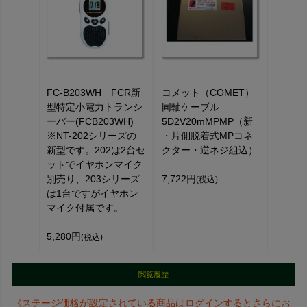
FC-B203WH FCR新
コメット（COMET）
型特定小電力トランシ
同軸ケーブル
ーバー(FCB203WH)
5D2V20mMPMP（新
※NT-202シリーズの
・片側脱着式MPコネ
新型です。202は2台セ
クター・逆ネジ組込）
ットでイヤホンマイク
別売り、203シリーズ
7,722円
(税込)
は1台ですがイヤホン
マイク付属です。
5,280円
(税込)
閲覧履歴
《ステージ価格が設定されている商品はログインするとさらにお