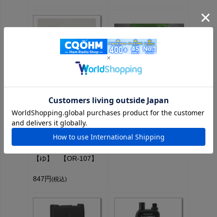
カラーツマミ マットブ
5K207M Kシリーズ
ラック（K3502）【対
ケーブル【生産終了・
応】CW-
在庫限り】
ONE/PRO/EPO、GHD
キー各種パドル※1枚
6,765円
(税込)
【ゆ】 【OR-107】
847円
(税込)