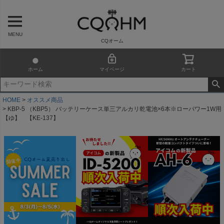
MENU
CQオーム
ホーム
マイページ
カート
HOME
オススメ商品
KBP-5 （KBP5） バッテリーケース単三アルカリ乾電池×6本※ローパワー1W用
【ゆ】 【KE-137】