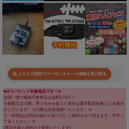
📩 メルマガ登録でクーポン＆セール情報を受け取る
■ゆうパケット対象商品です！■
全国一律で梱包手数料込み送料275円！
※複数注文の際、厚さ3cmを超えた場合は通常配送対象となる場合
がございます。その際は別途連絡いたします。※
※一部商品は商品外箱から取り出して梱包させて頂きます。何卒ご
了承ください。※
(商品外箱も同封の上発送いたします)