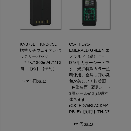
KNB75L （KNB-75L）
CS-THD75-
標準リチウムイオンバ
EMERALD-GREEN エ
ッテリーパック
メラルド（緑） TH-
（7.4V/1800mAh/11時
D75用カラーシートで
間）【ゆ】【予約】
す！光沢特殊カラー塗
料使用。金属っぽい発
15,895円
色が美しい！粘着面
(税込)
+色塗装面+保護シート
3層シール※無線機本
体含まず
(CSTHD75BLACKMA
RBLE)【対応】TH-D7
1,089円
(税込)