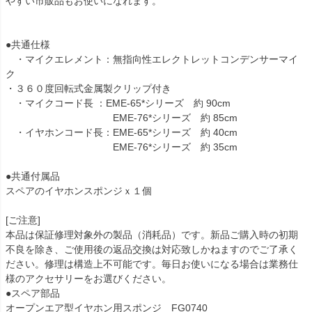
やすい市販品もお使いになれます。
●共通仕様
・マイクエレメント：無指向性エレクトレットコンデンサーマイ
ク
・３６０度回転式金属製クリップ付き
・マイクコード長 ：EME-65*シリーズ 約 90cm
EME-76*シリーズ 約 85cm
・イヤホンコード長：EME-65*シリーズ 約 40cm
EME-76*シリーズ 約 35cm
●共通付属品
スペアのイヤホンスポンジｘ１個
[ご注意]
本品は保証修理対象外の製品（消耗品）です。新品ご購入時の初期
不良を除き、ご使用後の返品交換は対応致しかねますのでご了承く
ださい。修理は構造上不可能です。毎日お使いになる場合は業務仕
様のアクセサリーをお選びください。
●スペア部品
オープンエア型イヤホン用スポンジ FG0740