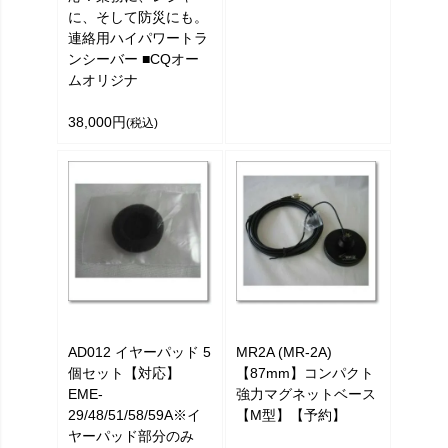
に、そして防災にも。
連絡用ハイパワートラ
ンシーバー ■CQオー
ムオリジナ
38,000円
(税込)
AD012 イヤーパッド 5
MR2A (MR-2A)
個セット【対応】
【87mm】コンパクト
EME-
強力マグネットベース
29/48/51/58/59A※イ
【M型】【予約】
ヤーパッド部分のみ