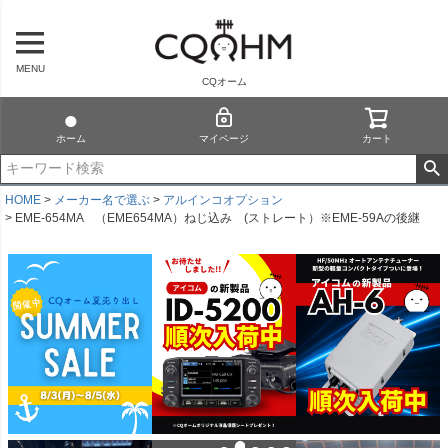
MENU
CQオーム
ホーム
マイページ
カート
HOME
メーカー名で選ぶ
アルインコオプション
EME-654MA （EME654MA）ねじ込み (ストレート）※EME-59Aの後継