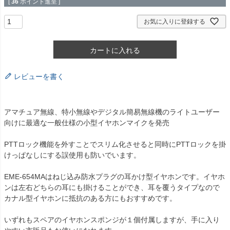
[
36
ポイント進呈 ]
お気に入りに登録する
カートに入れる
レビューを書く
アマチュア無線、特小無線やデジタル簡易無線機のライトユーザー
向けに最適な一般仕様の小型イヤホンマイクを発売
PTTロック機能を外すことでスリム化させると同時にPTTロックを掛
けっぱなしにする誤使用も防いでいます。
EME-654MAはねじ込み防水プラグの耳かけ型イヤホンです。イヤホ
ンは左右どちらの耳にも掛けることができ、耳を覆うタイプなので
カナル型イヤホンに抵抗のある方にもおすすめです。
いずれもスペアのイヤホンスポンジが１個付属しますが、手に入り