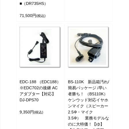
■（DR735HS）
71,500円
(税込)
EDC-188 （EDC188）
BS-110K 新品箱汚れ/
※EDC702の後継 AC
簡易パッケージ /早い
アダプター【対応】
者勝ち！ （BS110K）
DJ-DPS70
ケンウッド対応イヤホ
ンマイク（スピーカー
9,350円
2.5Φ・マイク
(税込)
3.5Φ） 業務モデルな
のに大特価！【ゆ】