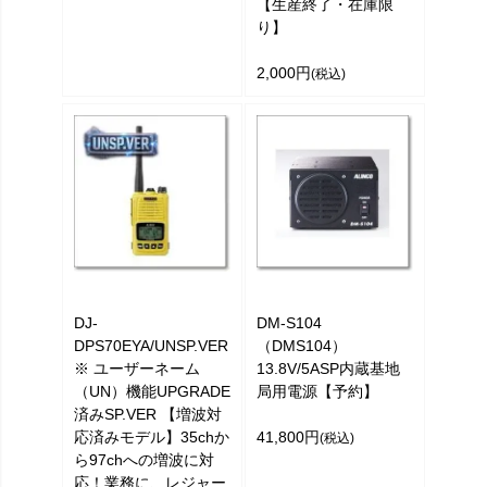
【生産終了・在庫限
り】
2,000円
(税込)
DJ-
DM-S104
DPS70EYA/UNSP.VER
（DMS104）
※ ユーザーネーム
13.8V/5ASP内蔵基地
（UN）機能UPGRADE
局用電源【予約】
済みSP.VER 【増波対
応済みモデル】35chか
41,800円
(税込)
ら97chへの増波に対
応！業務に、レジャー