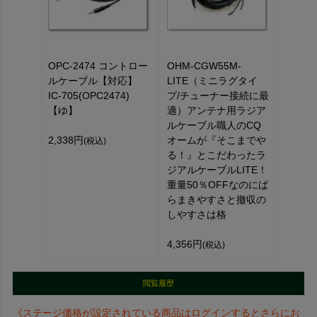
OPC-2474 コントロー
OHM-CGW55M-
ルケーブル【対応】
LITE（ミニラグタイ
IC-705(OPC2474)
プ/チューナー接続に最
【ゆ】
適）アンテナ用ラジア
ルケーブル職人のCQ
2,338円
オームが『そこまでや
(税込)
る！』とこだわったラ
ジアルケーブルLITE！
重量50％OFFなのにば
らまきやすさと撤収の
しやすさは格
4,356円
(税込)
閲覧履歴
《ステージ価格が設定されている商品はログインするとさらにお