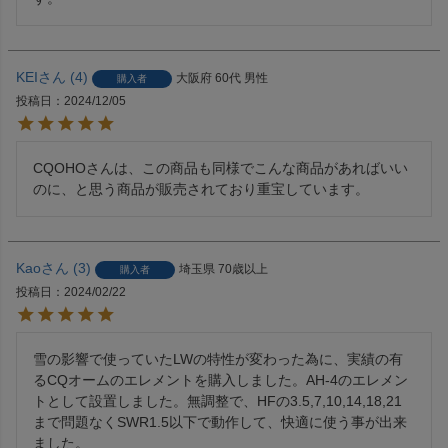
KEI
4
大阪府
60代
男性
購入者
投稿日
2024/12/05
CQOHOさんは、この商品も同様でこんな商品があればいい
のに、と思う商品が販売されており重宝しています。
Kao
3
埼玉県
70歳以上
購入者
投稿日
2024/02/22
雪の影響で使っていたLWの特性が変わった為に、実績の有
るCQオームのエレメントを購入しました。AH-4のエレメン
トとして設置しました。無調整で、HFの3.5,7,10,14,18,21
まで問題なくSWR1.5以下で動作して、快適に使う事が出来
ました。