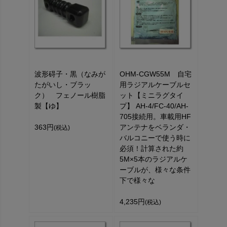
波形碍子・黒（なみが
OHM-CGW55M 自宅
たがいし・ブラッ
用ラジアルケーブルセ
ク） フェノール樹脂
ット【ミニラグタイ
製【ゆ】
プ】 AH-4/FC-40/AH-
705接続用。車載用HF
363円
アンテナをベランダ・
(税込)
バルコニーで使う時に
必須！計算された約
5M×5本のラジアルケ
ーブルが、様々な条件
下で様々な
4,235円
(税込)