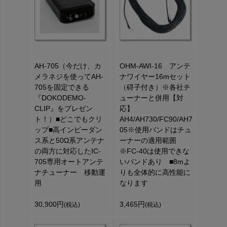
AH-705（今だけ、カ
OHM-AWI-16 アンテ
メラネジを使ってAH-
ナワイヤー16mセット
705を固定できる
（碍子付き）※各社チ
『DOKODEMO-
ューナーと併用【対
CLIP』をプレゼン
応】
ト！）■どこでもクリ
AH4/AH730/FC90/AH7
ップ■高インピーダン
05※使用バンドはチュ
ス系と50Ω系アンテナ
ーナーの適用範囲
の両方に対応したIC-
※FC-40は使用できな
705専用オートアンテ
いバンドあり ■8mよ
ナチューナー 移動運
りも全体的に高性能に
用
なります
30,900円
3,465円
(税込)
(税込)