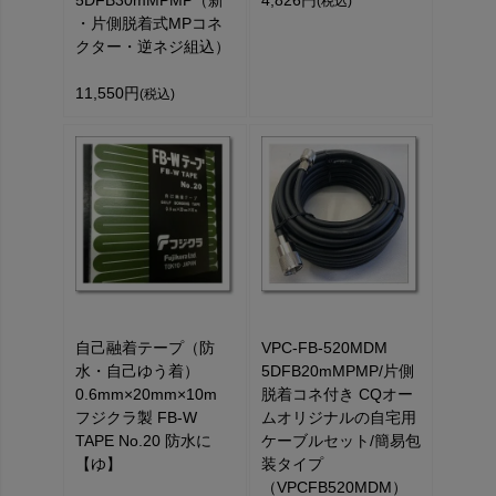
5DFB30mMPMP（新
4,826円
(税込)
・片側脱着式MPコネ
クター・逆ネジ組込）
11,550円
(税込)
自己融着テープ（防
VPC-FB-520MDM
水・自己ゆう着）
5DFB20mMPMP/片側
0.6mm×20mm×10m
脱着コネ付き CQオー
フジクラ製 FB-W
ムオリジナルの自宅用
TAPE No.20 防水に
ケーブルセット/簡易包
【ゆ】
装タイプ
（VPCFB520MDM）