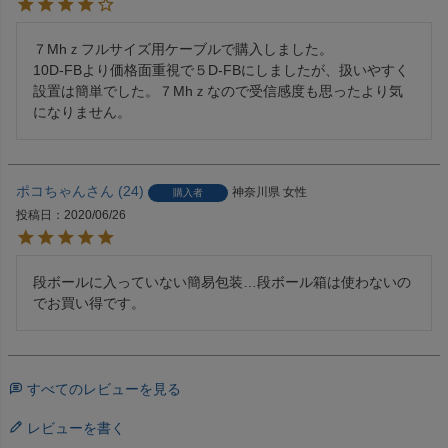
７Mhｚフルサイズ用ケーブルで購入しました。

10D-FBより価格面重視で５D-FBにしましたが、扱いやすく
設置は簡単でした。７Mhｚなので受信感度も思ったより気
になりません。
ポコちゃん
24
神奈川県
女性
購入者
投稿日
2020/06/26
段ボールに入っていない簡易包装…段ボール箱は使わないの
でお買い得です。
すべてのレビューを見る
レビューを書く