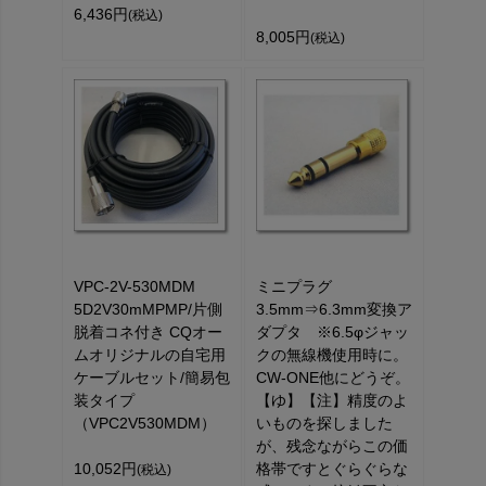
6,436円
(税込)
8,005円
(税込)
VPC-2V-530MDM
ミニプラグ
5D2V30mMPMP/片側
3.5mm⇒6.3mm変換ア
脱着コネ付き CQオー
ダプタ ※6.5φジャッ
ムオリジナルの自宅用
クの無線機使用時に。
ケーブルセット/簡易包
CW-ONE他にどうぞ。
装タイプ
【ゆ】【注】精度のよ
（VPC2V530MDM）
いものを探しました
が、残念ながらこの価
10,052円
格帯ですとぐらぐらな
(税込)