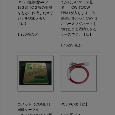
USB（無線機Ver.／
てかわいいケース登
16GB）IC-275の実機
場！ CW-T1/CW-
をもとに作成したオリ
TBM1が入ります。※
ジナルUSBメモリ
要望が多かったCW-T1
【ゆ】
にベースマグネットを
つけたまま収納できる
1,980円
ケースです。【ゆ】
(税込)
1,452円
(税込)
コメット（COMET）
PC3(PC-3)【ゆ】
同軸ケーブル