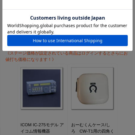
この商品を見た人はこちらの商品もチェックしています
《ステージ価格が設定されている商品はログインするとさらにお
値打ち価格になります！》
ICOM IC-275モデル ア
おーむくんケース/し
イコム情報機器
ろ CW-T1用の四角く