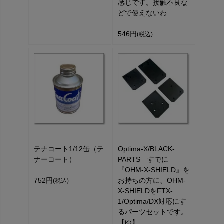
感じです。接触不良な
どで使えないわ
546円
(税込)
テナコート1/12缶（テ
Optima-X/BLACK-
ナーコート）
PARTS すでに
『OHM-X-SHIELD』を
752円
お持ちの方に、OHM-
(税込)
X-SHIELDをFTX-
1/Optima/DX対応にす
るパーツセットです。
【ゆ】