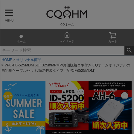
MENU
CQオーム
ホーム
マイページ
カート
HOME
オリジナル商品
VPC-FB-525MDM 5DFB25mMPMP/片側脱着コネ付き CQオームオリジナルの
自宅用ケーブルセット/簡易包装タイプ（VPCFB525MDM）