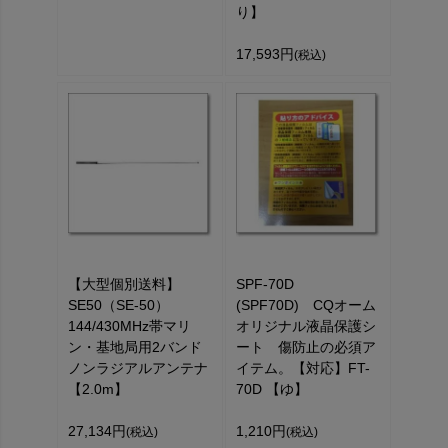
り】
17,593円
(税込)
【大型個別送料】
SPF-70D
SE50（SE-50）
(SPF70D) CQオーム
144/430MHz帯マリ
オリジナル液晶保護シ
ン・基地局用2バンド
ート 傷防止の必須ア
ノンラジアルアンテナ
イテム。【対応】FT-
【2.0m】
70D 【ゆ】
27,134円
1,210円
(税込)
(税込)