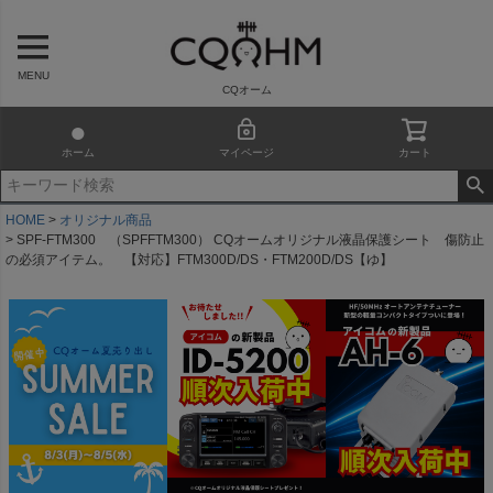
MENU
CQオーム
ホーム
マイページ
カート
HOME
オリジナル商品
SPF-FTM300 （SPFFTM300） CQオームオリジナル液晶保護シート 傷防止
の必須アイテム。 【対応】FTM300D/DS・FTM200D/DS【ゆ】