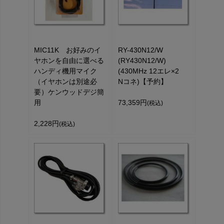
MIC11K お好みのイ
RY-430N12/W
ヤホンを自由に選べる
(RY430N12/W)
ハンディ機用マイク
(430MHz 12エレ×2
（イヤホンは別途必
Nコネ)【予約】
要）ケンウッドデジ簡
用
73,359円
(税込)
2,228円
(税込)