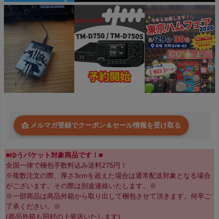
📩 メルマガ登録でクーポン＆セール情報を受け取る
■ゆうパケット対象商品です！■
全国一律で梱包手数料込み送料275円！
※複数注文の際、厚さ3cmを超えた場合は通常配送対象となる場合
がございます。その際は別途連絡いたします。※
※一部商品は商品外箱から取り出して梱包させて頂きます。何卒ご
了承ください。※
(商品外箱も同封の上発送いたします)