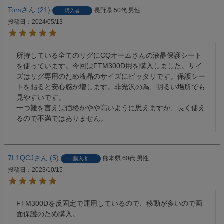
Tom
21
長野県
50代
男性
購入者
投稿日
2024/05/13
所持している全てのリグにCQオームさんの液晶保護シート
を使っています。今回はFTM300D用を購入しました。サイ
ズはリグ専用のため液晶のサイズにピッタリです。保護シー
トを貼ると安心感が増します。非光沢の為、明るい場所でも
見やすいです。

一つ難を言えば価格がやや高いように思えますが、長く使え
るので不満ではありません。
7L1QCJ
5
熊本県
60代
男性
購入者
投稿日
2023/10/15
FTM300Dを反固定で運用しているので、移動が多いので画
面保護のため購入。