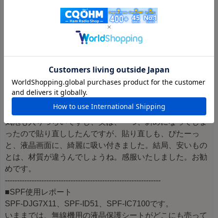
CQオームさんの7600、5100、51用フィルム購入しまし
た。
実は、7600は、安いタブレット用のフィルムを買ってき
て、自分で切って使っていたんです。しかし、やはり、自
分では、真っ直ぐ綺麗に切れないのです。しばらく使って
いたんですが、端がガサガサしていて、液晶も粗い感じで
見づらくなってしまったのが気になり、結局、剥がしてし
まいました。
その点、さすが、CQオームさんのフィルムは、どうやって
いるのか綺麗に切れています。
気泡も入りづらいですし、実は、一つ、斜めになってしま
ったので貼り直ししたんですが、貼り直しも、ぴたーっ
と、液晶画面に、綺麗に吸い付きました。結局、安いもの
とは、材質が違うんでしょうね。感服いたしました。お勧
めです。
----------------------------------------------------------------
■SPF使用レポート
SPF-DJG7X11、SPF-ID51、SPF-IC7100です。
いままでは、無線機用の液晶保護シートがどこにも売って