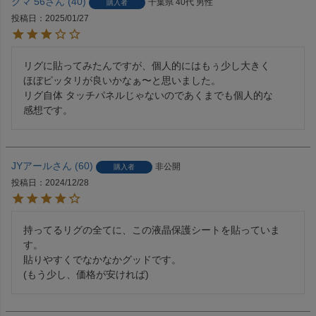
クマ 56
40
千葉県
40代
男性
購入者
投稿日
2025/01/27
リグに貼ってみたんですが、個人的にはもぅ少し大きく

ほぼピッタリが良いかなぁ〜と思いました。

リグ自体 タッチパネルじゃないのであくまでも個人的な

感想です。
JYアール
60
非公開
購入者
投稿日
2024/12/28
持ってるリグの全てに、この液晶保護シートを貼っていま
す。

貼りやすくでなかなかグッドです。

(もう少し、価格が安ければ)