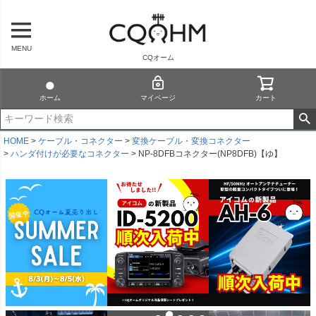
MENU
CQオーム
ホーム
マイページ
カート
HOME
ケーブル・コネクター
変換ケーブル・変換コネクター
ハンダ付けが必要なコネクター
NP-8DFBコネクター(NP8DFB)【ゆ】