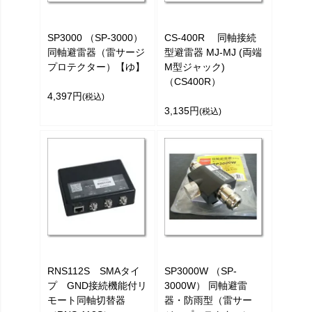
SP3000 （SP-3000）
CS-400R 同軸接続
同軸避雷器（雷サージ
型避雷器 MJ-MJ (両端
プロテクター）【ゆ】
M型ジャック)
（CS400R）
4,397円
(税込)
3,135円
(税込)
RNS112S SMAタイ
SP3000W （SP-
プ GND接続機能付リ
3000W） 同軸避雷
モート同軸切替器
器・防雨型（雷サー