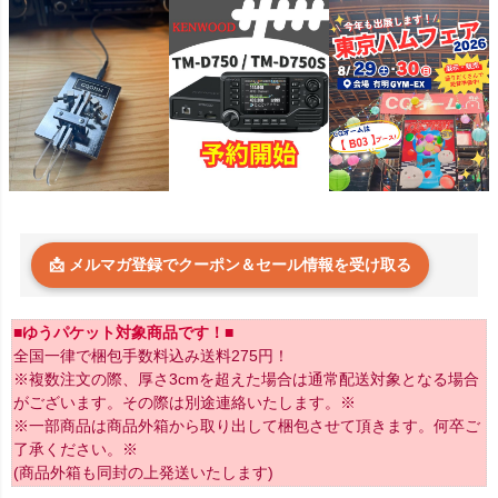
📩 メルマガ登録でクーポン＆セール情報を受け取る
■ゆうパケット対象商品です！■
全国一律で梱包手数料込み送料275円！
※複数注文の際、厚さ3cmを超えた場合は通常配送対象となる場合
がございます。その際は別途連絡いたします。※
※一部商品は商品外箱から取り出して梱包させて頂きます。何卒ご
了承ください。※
(商品外箱も同封の上発送いたします)