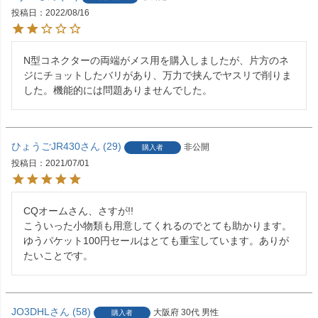
投稿日
2022/08/16
N型コネクターの両端がメス用を購入しましたが、片方のネ
ジにチョットしたバリがあり、万力で挟んでヤスリで削りま
した。機能的には問題ありませんでした。
ひょうごJR430
29
非公開
購入者
投稿日
2021/07/01
CQオームさん、さすが!!

こういった小物類も用意してくれるのでとても助かります。

ゆうパケット100円セールはとても重宝しています。ありが
たいことです。
JO3DHL
58
大阪府
30代
男性
購入者