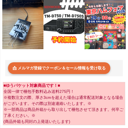
📩 メルマガ登録でクーポン＆セール情報を受け取る
■ゆうパケット対象商品です！■
全国一律で梱包手数料込み送料275円！
※複数注文の際、厚さ3cmを超えた場合は通常配送対象となる場合
がございます。その際は別途連絡いたします。※
※一部商品は商品外箱から取り出して梱包させて頂きます。何卒ご
了承ください。※
(商品外箱も同封の上発送いたします)