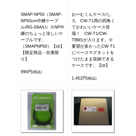
SMAP-NP50（SMAP-
おーむくんケース/し
NP50cm中継ケーブ
ろ CW-T1用の四角く
ル/RG-58A/U）※NP中
てかわいいケース登
継のちょっと珍しいケ
場！ CW-T1/CW-
ーブルです。
TBM1が入ります。※
（SMAPNP50）【ゆ】
要望が多かったCW-T1
【限定商品・在庫限
にベースマグネットを
り】
つけたまま収納できる
ケースです。【ゆ】
990円
(税込)
1,452円
(税込)