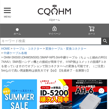
MENU
CQオーム
ホーム
マイページ
カート
HOME
ケーブル・コネクター
変換ケーブル・変換コネクター
中継ケーブル各種
OHM-SN500 (OHMSN500) SMAP-NP5.0m中継ケーブル（ちょっと細めのRG1
74A/U）SMA型ハンディ機との接続が簡単です。※NP側はコメットの脱着Fコネ
を使っていますのでオプションで別コネクターへの変換も可能です。（ご注意）
5mなので高い周波数時は損失大です【ゆ】【生産終了・在庫限り】