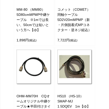
MM-80 （MM80）
コメット（COMET）
5D80cmMPMP中継ケ
同軸ケーブル
ーブル ※1mでは長
5D2V20mMPMP（新
い、50cmでは短いと
・片側脱着式MPコネ
いう方へ【ゆ】
クター・逆ネジ組込）
1,898円
7,722円
(税込)
(税込)
OHM-MM70H CQオ
HS10 （HS-10）
ームオリジナル中継ケ
SMAP-MJ
ーブル★半田付けタイ
1.5DQEV 1m【ゆ】