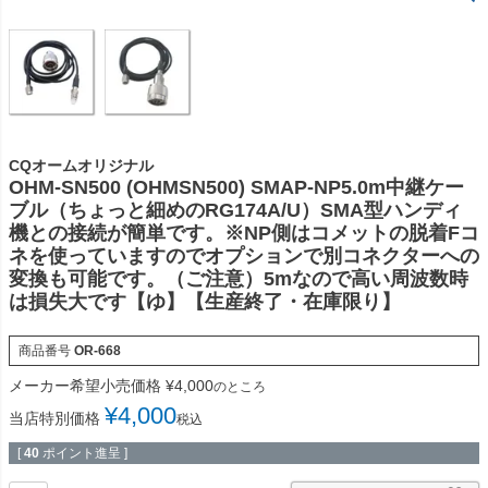
CQオームオリジナル
OHM-SN500 (OHMSN500) SMAP-NP5.0m中継ケー
ブル（ちょっと細めのRG174A/U）SMA型ハンディ
機との接続が簡単です。※NP側はコメットの脱着Fコ
ネを使っていますのでオプションで別コネクターへの
変換も可能です。（ご注意）5mなので高い周波数時
は損失大です【ゆ】【生産終了・在庫限り】
商品番号
OR-668
メーカー希望小売価格
¥
4,000
のところ
¥
4,000
当店特別価格
税込
[
40
ポイント進呈 ]