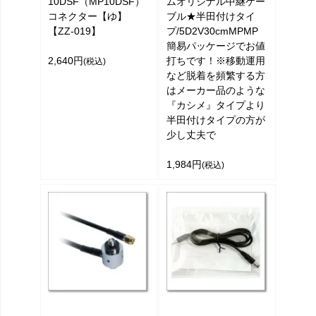
10DSF（MP10DSF）
ムオリジナル中継ケー
コネクター【ゆ】
ブル★半田付けタイ
【ZZ-019】
プ/5D2V30cmMPMP
簡易パッケージでお値
2,640円
打ちです！※移動運用
(税込)
など脱着を頻繁する方
はメーカー品のような
『カシメ』タイプより
半田付けタイプの方が
少し丈夫で
1,984円
(税込)