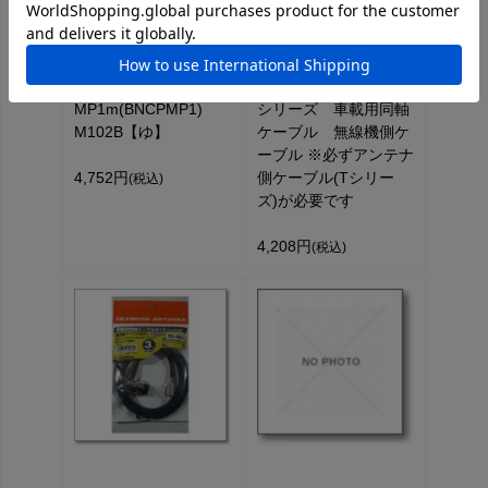
BNCP-
F535N(F-535N) FS
MP1m(BNCPMP1)
シリーズ 車載用同軸
M102B【ゆ】
ケーブル 無線機側ケ
ーブル ※必ずアンテナ
4,752円
側ケーブル(Tシリー
(税込)
ズ)が必要です
4,208円
(税込)