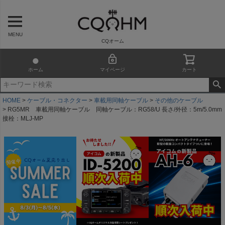
MENU
CQオーム
ホーム
マイページ
カート
HOME
ケーブル・コネクター
車載用同軸ケーブル
その他のケーブル
RG5MR 車載用同軸ケーブル 同軸ケーブル：RG58/U 長さ/外径：5m/5.0mm
接栓：MLJ-MP