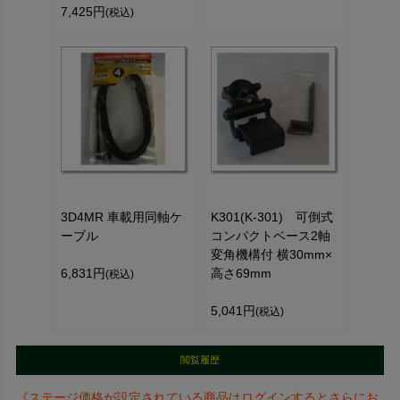
7,425円
(税込)
3D4MR 車載用同軸ケ
K301(K-301) 可倒式
ーブル
コンパクトベース2軸
変角機構付 横30mm×
6,831円
高さ69mm
(税込)
5,041円
(税込)
閲覧履歴
《ステージ価格が設定されている商品はログインするとさらにお