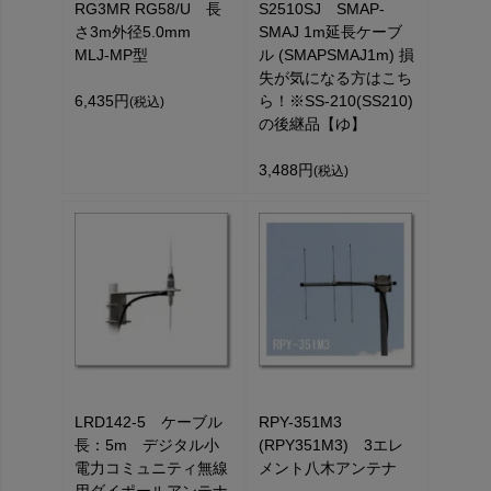
RG3MR RG58/U 長
S2510SJ SMAP-
さ3m外径5.0mm
SMAJ 1m延長ケーブ
MLJ-MP型
ル (SMAPSMAJ1m) 損
失が気になる方はこち
6,435円
ら！※SS-210(SS210)
(税込)
の後継品【ゆ】
3,488円
(税込)
LRD142-5 ケーブル
RPY-351M3
長：5m デジタル小
(RPY351M3) 3エレ
電力コミュニティ無線
メント八木アンテナ