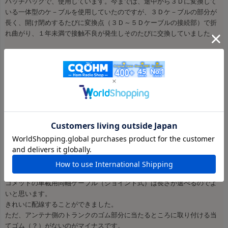
ハッチバックで、使用しています。今までは、途中から３Ｄに変換して
いる一体型のケ－ブルを使用していたのですが、３Ｄケ－ブルの部分が
長く、開け閉めするたびに変換点（３Ｄ～５Ｄケーブルの接続部）で折
れ曲がり、１年未満で接触不良が発生しそのたびに交換していました。
今回、購入したケ－ブルは、３Ｄケ－ブル部分が短く５Ｄケ－ブルとの
接続部を、ドアサイドに沿わせる事ができとてもＦＢです。
折れ曲がる部分は５Ｄケ－ブル単体ですので今までよりは長持ちすると
思います。
また、交換するにしても今までよりは非常に安く交換する事が出来るの
で助かります。
今まで使っていたケ－ブルが３～４本ぐらいありますが、すべて３Ｄ側
の接続部に難がありますが、５Ｄ側（長い方）は新品同様？です。使う
あても無いのでオ－クションに出すつもりですが、売れるかな？
----------------------------------------------------------------
■FSシリーズレビュー
コメットの車載用同軸ケーブル（ジョイント式）は長さが選べるのでよ
いと思います。
きれいに配線することができました。
ただ、アンテナ側のトランクのゴム部分に当たるところに取り付ける当
てゴム（？）がないのがマイナスです。