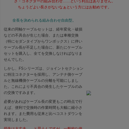
さ・コネクターの組み合わせ……という利点はありません。
ちょうどよい長さがないなぁという方にはお勧めです。
全長を決められる組み合わせ自由型。
従来の同軸ケーブルセットは、経年変化・破損
などの不具合が生じた場合、または車種交換
（特にセダンタイプからワンボックス）に伴い
ケーブル長が不足した場合に、新たにケーブル
セットを購入し、全てを交換しなければなりま
せんでした。
しかし、FSシリーズは、ジョイントセクション
に特注コネクターを採用し、アンテナ側ケーブ
ルと無線機側ケーブルの分離を可能にしまし
た。これにより不具合の発生したケーブルのみ
の交換ですみます。
必要があればケーブル長の変更もこの時点で行
えば、便利で交換時の作業時間も大幅に縮小さ
れます。また費用も従来と比べコストダウンを
実現しました。
損失は大丈夫……と思うんですが、一般的な使