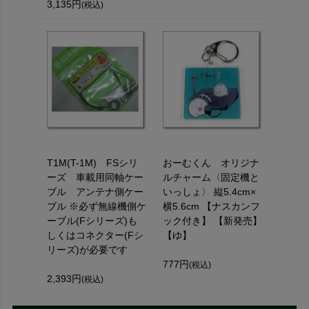
3,135円
(税込)
T1M(T-1M) FSシリ
おーむくん オリジナ
ーズ 車載用同軸ケー
ルチャーム〈固定機と
ブル アンテナ側ケー
いっしょ〉 縦5.4cm×
ブル ※必ず無線機側ケ
横5.6cm 【ナスカンフ
ーブル(Fシリーズ)も
ック付き】 【新発売】
しくはコネクター(Fシ
【ゆ】
リーズ)が必要です
777円
(税込)
2,393円
(税込)