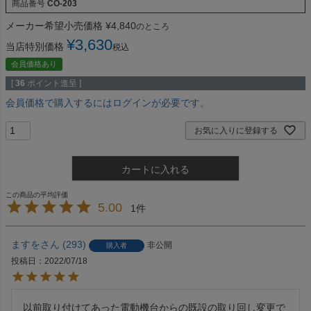
商品番号
CO-203
メーカー希望小売価格
¥
4,840
のところ
¥
3,630
当店特別価格
税込
会員価格あり
[
36
ポイント進呈 ]
会員価格で購入するにはログインが必要です。
お気に入りに登録する
カートに入れる
5.00
1
ますを
293
非公開
購入者
投稿日
2022/07/18
以前取り付けてあった電動機台からの既設の取り回し変更で