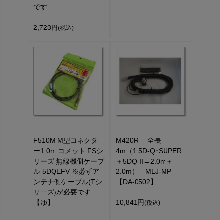
です
2,723円
(税込)
F510M M型コネクタ
M420R 全長
ー1.0m コメット FSシ
4m（1.5D-Q･SUPER
リーズ 無線機側ケーブ
＋5DQ-II→2.0m＋
ル 5DQEFV ※必ずア
2.0m） MLJ-MP
ンテナ側ケーブル(Tシ
【DA-0502】
リーズ)が必要です
【ゆ】
10,841円
(税込)